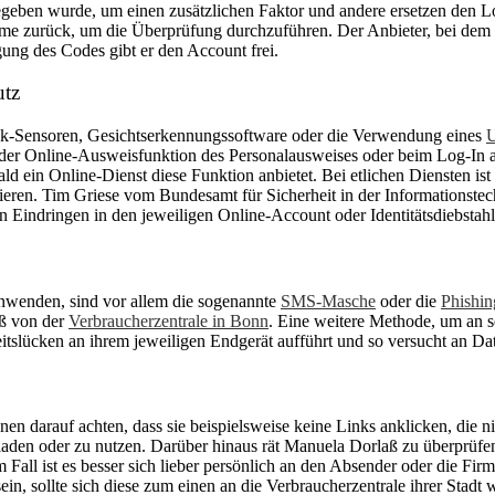
egeben wurde, um einen zusätzlichen Faktor und andere ersetzen den Lo
teme zurück, um die Überprüfung durchzuführen. Der Anbieter, bei dem 
ung des Codes gibt er den Account frei.
utz
ck-Sensoren, Gesichtserkennungssoftware oder die Verwendung eines
der Online-Ausweisfunktion des Personalausweises oder beim Log-In a
ld ein Online-Dienst diese Funktion anbietet. Bei etlichen Diensten ist
ieren. Tim Griese vom Bundesamt für Sicherheit in der Informationstec
n Eindringen in den jeweiligen Online-Account oder Identitätsdiebstah
nwenden, sind vor allem die sogenannte
SMS-Masche
oder die
Phishin
aß von der
Verbraucherzentrale in Bonn
. Eine weitere Methode, um an s
itslücken an ihrem jeweiligen Endgerät aufführt und so versucht an Da
nen darauf achten, dass sie beispielsweise keine Links anklicken, die 
aden oder zu nutzen. Darüber hinaus rät Manuela Dorlaß zu überprüfen,
m Fall ist es besser sich lieber persönlich an den Absender oder die Fi
in, sollte sich diese zum einen an die Verbraucherzentrale ihrer Stadt