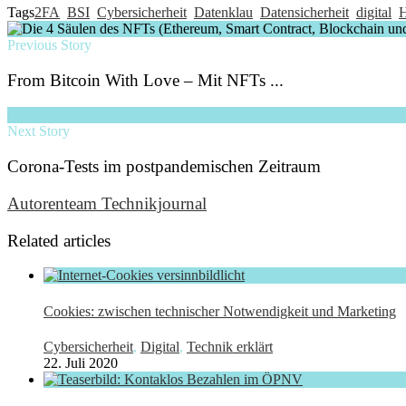
Tags
2FA
BSI
Cybersicherheit
Datenklau
Datensicherheit
digital
H
Previous Story
From Bitcoin With Love – Mit NFTs ...
Next Story
Corona-Tests im postpandemischen Zeitraum
Autorenteam Technikjournal
Related articles
Cookies: zwischen technischer Notwendigkeit und Marketing
Cybersicherheit
,
Digital
,
Technik erklärt
22. Juli 2020