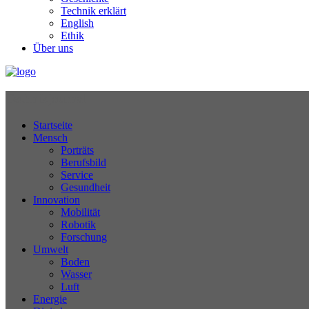
Technik erklärt
English
Ethik
Über uns
Technikjournal
Startseite
Mensch
Porträts
Berufsbild
Service
Gesundheit
Innovation
Mobilität
Robotik
Forschung
Umwelt
Boden
Wasser
Luft
Energie