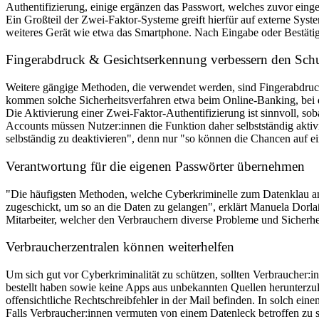
Authentifizierung, einige ergänzen das Passwort, welches zuvor eing
Ein Großteil der Zwei-Faktor-Systeme greift hierfür auf externe Sys
weiteres Gerät wie etwa das Smartphone. Nach Eingabe oder Bestätig
Fingerabdruck & Gesichtserkennung verbessern den Sch
Weitere gängige Methoden, die verwendet werden, sind Fingerabdru
kommen solche Sicherheitsverfahren etwa beim Online-Banking, bei 
Die Aktivierung einer Zwei-Faktor-Authentifizierung ist sinnvoll, soba
Accounts müssen Nutzer:innen die Funktion daher selbstständig aktiv
selbständig zu deaktivieren", denn nur "so können die Chancen auf ei
Verantwortung für die eigenen Passwörter übernehmen
"Die häufigsten Methoden, welche Cyberkriminelle zum Datenklau a
zugeschickt, um so an die Daten zu gelangen", erklärt Manuela Dorl
Mitarbeiter, welcher den Verbrauchern diverse Probleme und Sicherhe
Verbraucherzentralen können weiterhelfen
Um sich gut vor Cyberkriminalität zu schützen, sollten Verbraucher:in
bestellt haben sowie keine Apps aus unbekannten Quellen herunterzul
offensichtliche Rechtschreibfehler in der Mail befinden. In solch eine
Falls Verbraucher:innen vermuten von einem Datenleck betroffen zu se