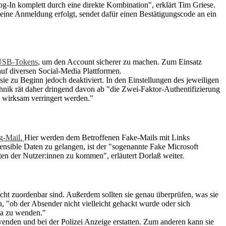
g-In komplett durch eine direkte Kombination", erklärt Tim Griese.
eine Anmeldung erfolgt, sendet dafür einen Bestätigungscode an ein
USB-Tokens
, um den Account sicherer zu machen. Zum Einsatz
uf diversen Social-Media Plattformen.
 sie zu Beginn jedoch deaktiviert. In den Einstellungen des jeweiligen
hnik rät daher dringend davon ab "die Zwei-Faktor-Authentifizierung
l wirksam verringert werden."
g-Mail.
Hier werden dem Betroffenen Fake-Mails mit Links
ensible Daten zu gelangen, ist der "sogenannte Fake Microsoft
ten der Nutzer:innen zu kommen", erläutert Dorlaß weiter.
nicht zuordenbar sind. Außerdem sollten sie genau überprüfen, was sie
 "ob der Absender nicht vielleicht gehackt wurde oder sich
rma zu wenden."
 wenden und bei der Polizei Anzeige erstatten. Zum anderen kann sie