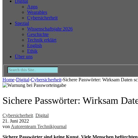
Digital
Apps
Wearables
Cybersicherheit
Spezial
Wissenschaftsjahr 2026
Geschichte
Technik erklärt
English
Ethik
Über uns
Home
›
Digital
›
Cybersicherheit
›
Sichere Passwörter: Wirksam Daten s
Sichere Passwörter: Wirksam Dat
Cybersicherheit
,
Digital
21. Juni 2022
von
Autorenteam Technikjournal
Sichere Passwörter sind keine Kunst. Viele Menschen befürchten 