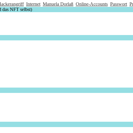
ackerangriff
Internet
Manuela Dorlaß
Online-Accounts
Passwort
P