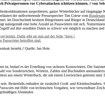
sich Privatpersonen vor Cyberattacken schützen können. // von Se
ichenkombinationen ausprobieren, ganze Wörterbücher auf eingängige 
rläutert der stellvertretende Pressesprecher Tim Griese vom
Bundesamt 
rnet. Im Durchschnitt besitzen Bürgerinnen und Bürger in Deutschland 
ngt naturgemäß eine hohe Anzahl an Passwörtern mit sich. Nutzerinnen
Zugriff auf ihre sensiblen Daten so schwer wie möglich zu machen und
nleak besteht.// Quelle: Jan Hein
t ist, bedarf es der Erstellung von sicheren Kennwörtern. Die Satzmeth
nzahl von Sonderzeichen, Wörtern, Zahlen und Buchstaben aneinanderzu
 Wörtern aus einem Wörterbuch, die mit einem Leerzeichen getrennt sin
 sein. Bestenfalls enthalten sie zusätzlich Groß- und Kleinbuchstaben
 Passworts mit Hilfe von technischen Vorgaben, wie verwendbare Zeiche
egelmäßigen Abständen