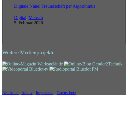
Digitale Nähe: Freundschaft per Algorithmus
Digital
,
Mensch
5. Februar 2026
Weitere Medienprojekte
Redaktion
|
Archiv
|
Impressum
|
Datenschutz