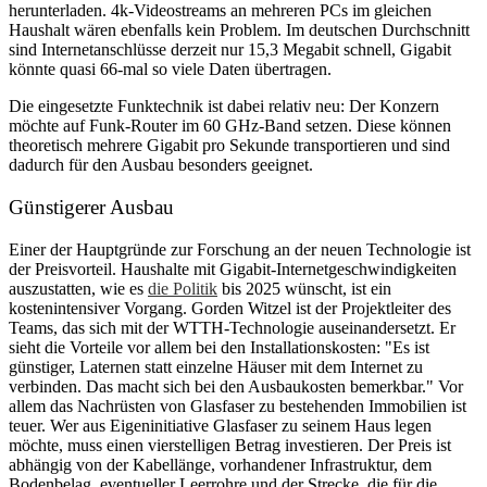
herunterladen. 4k-Videostreams an mehreren PCs im gleichen
Haushalt wären ebenfalls kein Problem. Im deutschen Durchschnitt
sind Internetanschlüsse derzeit nur 15,3 Megabit schnell, Gigabit
könnte quasi 66-mal so viele Daten übertragen.
Die eingesetzte Funktechnik ist dabei relativ neu: Der Konzern
möchte auf Funk-Router im 60 GHz-Band setzen. Diese können
theoretisch mehrere Gigabit pro Sekunde transportieren und sind
dadurch für den Ausbau besonders geeignet.
Günstigerer Ausbau
Einer der Hauptgründe zur Forschung an der neuen Technologie ist
der Preisvorteil. Haushalte mit Gigabit-Internetgeschwindigkeiten
auszustatten, wie es
die Politik
bis 2025 wünscht, ist ein
kostenintensiver Vorgang. Gorden Witzel ist der Projektleiter des
Teams, das sich mit der WTTH-Technologie auseinandersetzt. Er
sieht die Vorteile vor allem bei den Installationskosten: "Es ist
günstiger, Laternen statt einzelne Häuser mit dem Internet zu
verbinden. Das macht sich bei den Ausbaukosten bemerkbar." Vor
allem das Nachrüsten von Glasfaser zu bestehenden Immobilien ist
teuer. Wer aus Eigeninitiative Glasfaser zu seinem Haus legen
möchte, muss einen vierstelligen Betrag investieren. Der Preis ist
abhängig von der Kabellänge, vorhandener Infrastruktur, dem
Bodenbelag, eventueller Leerrohre und der Strecke, die für die