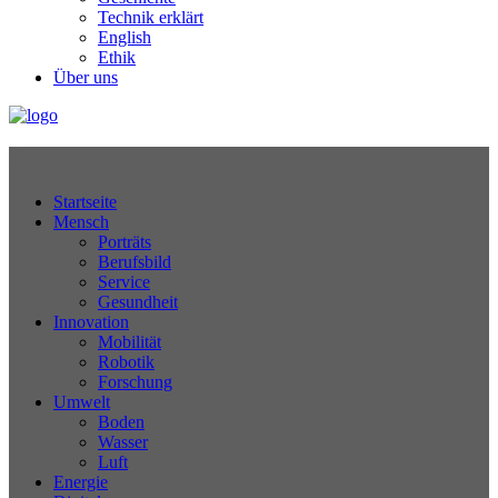
Technik erklärt
English
Ethik
Über uns
Technikjournal
Startseite
Mensch
Porträts
Berufsbild
Service
Gesundheit
Innovation
Mobilität
Robotik
Forschung
Umwelt
Boden
Wasser
Luft
Energie