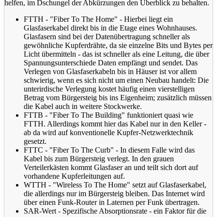
helfen, im Dschungel der Abkürzungen den Überblick zu behalten.
FTTH - "Fiber To The Home" - Hierbei liegt ein
Glasfaserkabel direkt bis in die Etage eines Wohnhauses.
Glasfasern sind bei der Datenübertragung schneller als
gewöhnliche Kupferdrähte, da sie einzelne Bits und Bytes per
Licht übermitteln - das ist schneller als eine Leitung, die über
Spannungsunterschiede Daten empfängt und sendet. Das
Verlegen von Glasfaserkabeln bis in Häuser ist vor allem
schwierig, wenn es sich nicht um einen Neubau handelt: Die
unterirdische Verlegung kostet häufig einen vierstelligen
Betrag vom Bürgersteig bis ins Eigenheim; zusätzlich müssen
die Kabel auch in weitere Stockwerke.
FTTB - "Fiber To The Building" funktioniert quasi wie
FTTH. Allerdings kommt hier das Kabel nur in den Keller -
ab da wird auf konventionelle Kupfer-Netzwerktechnik
gesetzt.
FTTC - "Fiber To The Curb" - In diesem Falle wird das
Kabel bis zum Bürgersteig verlegt. In den grauen
Verteilerkästen kommt Glasfaser an und teilt sich dort auf
vorhandene Kupferleitungen auf.
WTTH - "Wireless To The Home" setzt auf Glasfaserkabel,
die allerdings nur im Bürgersteig bleiben. Das Internet wird
über einen Funk-Router in Laternen per Funk übertragen.
SAR-Wert - Spezifische Absorptionsrate - ein Faktor für die