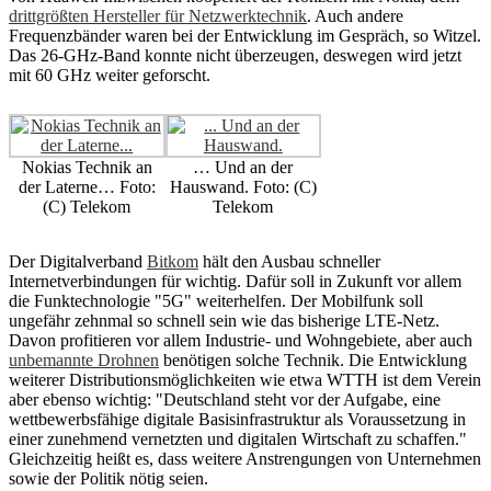
drittgrößten Hersteller für Netzwerktechnik
. Auch andere
Frequenzbänder waren bei der Entwicklung im Gespräch, so Witzel.
Das 26-GHz-Band konnte nicht überzeugen, deswegen wird jetzt
mit 60 GHz weiter geforscht.
Nokias Technik an
… Und an der
der Laterne… Foto:
Hauswand. Foto: (C)
(C) Telekom
Telekom
Der Digitalverband
Bitkom
hält den Ausbau schneller
Internetverbindungen für wichtig. Dafür soll in Zukunft vor allem
die Funktechnologie "5G" weiterhelfen. Der Mobilfunk soll
ungefähr zehnmal so schnell sein wie das bisherige LTE-Netz.
Davon profitieren vor allem Industrie- und Wohngebiete, aber auch
unbemannte Drohnen
benötigen solche Technik. Die Entwicklung
weiterer Distributionsmöglichkeiten wie etwa WTTH ist dem Verein
aber ebenso wichtig: "Deutschland steht vor der Aufgabe, eine
wettbewerbsfähige digitale Basisinfrastruktur als Voraussetzung in
einer zunehmend vernetzten und digitalen Wirtschaft zu schaffen."
Gleichzeitig heißt es, dass weitere Anstrengungen von Unternehmen
sowie der Politik nötig seien.