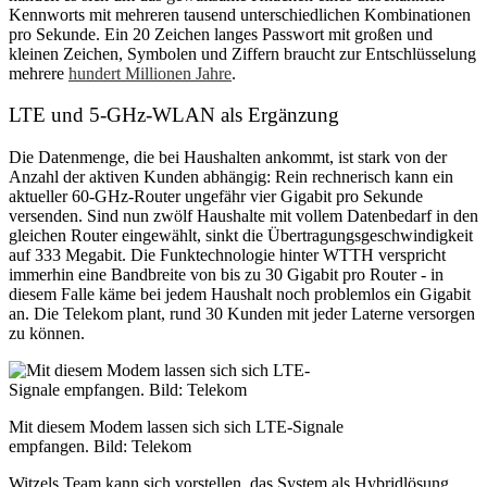
Kennworts mit mehreren tausend unterschiedlichen Kombinationen
pro Sekunde. Ein 20 Zeichen langes Passwort mit großen und
kleinen Zeichen, Symbolen und Ziffern braucht zur Entschlüsselung
mehrere
hundert Millionen Jahre
.
LTE und 5-GHz-WLAN als Ergänzung
Die Datenmenge, die bei Haushalten ankommt, ist stark von der
Anzahl der aktiven Kunden abhängig: Rein rechnerisch kann ein
aktueller 60-GHz-Router ungefähr vier Gigabit pro Sekunde
versenden. Sind nun zwölf Haushalte mit vollem Datenbedarf in den
gleichen Router eingewählt, sinkt die Übertragungsgeschwindigkeit
auf 333 Megabit. Die Funktechnologie hinter WTTH verspricht
immerhin eine Bandbreite von bis zu 30 Gigabit pro Router - in
diesem Falle käme bei jedem Haushalt noch problemlos ein Gigabit
an. Die Telekom plant, rund 30 Kunden mit jeder Laterne versorgen
zu können.
Mit diesem Modem lassen sich sich LTE-Signale
empfangen. Bild: Telekom
Witzels Team kann sich vorstellen, das System als Hybridlösung