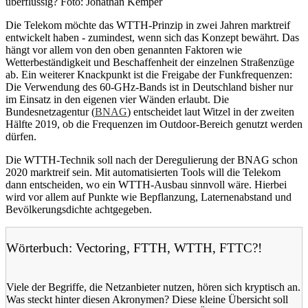
überflüssig? Foto: Jonathan Kemper
Die Telekom möchte das WTTH-Prinzip in zwei Jahren marktreif
entwickelt haben - zumindest, wenn sich das Konzept bewährt. Das
hängt vor allem von den oben genannten Faktoren wie
Wetterbeständigkeit und Beschaffenheit der einzelnen Straßenzüge
ab. Ein weiterer Knackpunkt ist die Freigabe der Funkfrequenzen:
Die Verwendung des 60-GHz-Bands ist in Deutschland bisher nur
im Einsatz in den eigenen vier Wänden erlaubt. Die
Bundesnetzagentur (
BNAG
) entscheidet laut Witzel in der zweiten
Hälfte 2019, ob die Frequenzen im Outdoor-Bereich genutzt werden
dürfen.
Die WTTH-Technik soll nach der Deregulierung der BNAG schon
2020 marktreif sein. Mit automatisierten Tools will die Telekom
dann entscheiden, wo ein WTTH-Ausbau sinnvoll wäre. Hierbei
wird vor allem auf Punkte wie Bepflanzung, Laternenabstand und
Bevölkerungsdichte achtgegeben.
Wörterbuch: Vectoring, FTTH, WTTH, FTTC?!
Viele der Begriffe, die Netzanbieter nutzen, hören sich kryptisch an.
Was steckt hinter diesen Akronymen? Diese kleine Übersicht soll