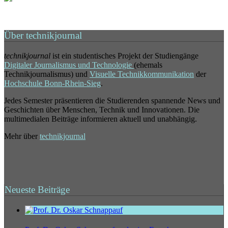
Über technikjournal
technikjournal
ist ein studentisches Projekt der Studiengänge
Digitaler Journalismus und Technologie
(ehemals
Technikjournalismus) und
Visuelle Technikkommunikation
der
Hochschule Bonn-Rhein-Sieg
.
Jedes Semester präsentieren die Studierenden spannende News und
Geschichten über Menschen, Technik und Innovationen. Die
multimedialen Beiträge informieren aktuell und unabhängig.
Mehr über
technikjournal
Neueste Beiträge