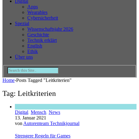
Digital
Apps
Wearables
Cybersicherheit
Spezial
Wissenschaftsjahr 2026
Geschichte
Technik erklärt
English
Ethik
Über uns
Home
›
Posts Tagged "Leitkriterien"
Tag: Leitkriterien
Digital
,
Mensch
,
News
13. Januar 2021
von
Autorenteam Technikjournal
Strengere Regeln für Games