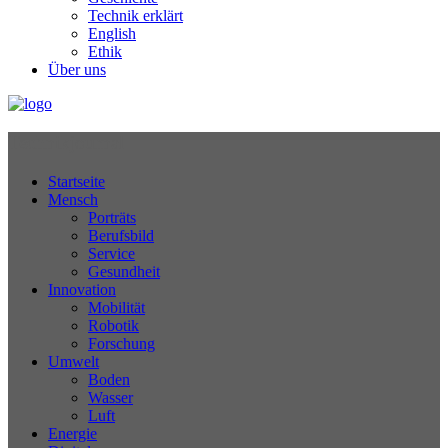
Technik erklärt
English
Ethik
Über uns
Technikjournal
Startseite
Mensch
Porträts
Berufsbild
Service
Gesundheit
Innovation
Mobilität
Robotik
Forschung
Umwelt
Boden
Wasser
Luft
Energie