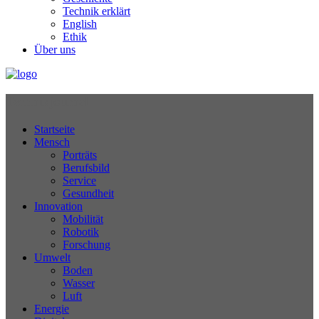
Technik erklärt
English
Ethik
Über uns
Technikjournal
Startseite
Mensch
Porträts
Berufsbild
Service
Gesundheit
Innovation
Mobilität
Robotik
Forschung
Umwelt
Boden
Wasser
Luft
Energie