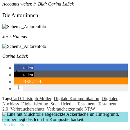
Accounts weiter.
// Bild: Carina Laßek
Die Autor:innen
Joris Hampel
Carina Laßek
teilen
teilen
RSS-feed
Tags
Carl Christoph Möller
Digitale Kommunikation
Digitaler
Nachlass
Digitalisierung
Social Media
Testament
Testament
2.0
Verbraucherschutz
Verbraucherzentrale NRW
Previous Story