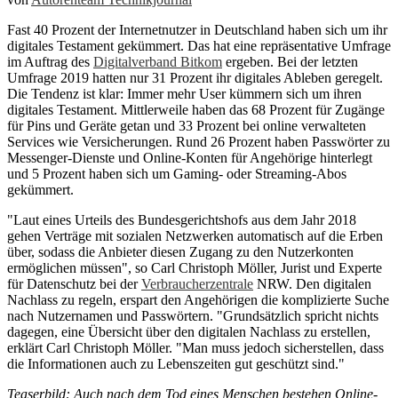
Fast 40 Prozent der Internetnutzer in Deutschland haben sich um ihr
digitales Testament gekümmert. Das hat eine repräsentative Umfrage
im Auftrag des
Digitalverband Bitkom
ergeben. Bei der letzten
Umfrage 2019 hatten nur 31 Prozent ihr digitales Ableben geregelt.
Die Tendenz ist klar: Immer mehr User kümmern sich um ihren
digitales Testament. Mittlerweile haben das 68 Prozent für Zugänge
für Pins und Geräte getan und 33 Prozent bei online verwalteten
Services wie Versicherungen. Rund 26 Prozent haben Passwörter zu
Messenger-Dienste und Online-Konten für Angehörige hinterlegt
und 5 Prozent haben sich um Gaming- oder Streaming-Abos
gekümmert.
"Laut eines Urteils des Bundesgerichtshofs aus dem Jahr 2018
gehen Verträge mit sozialen Netzwerken automatisch auf die Erben
über, sodass die Anbieter diesen Zugang zu den Nutzerkonten
ermöglichen müssen", so Carl Christoph Möller, Jurist und Experte
für Datenschutz bei der
Verbraucherzentrale
NRW. Den digitalen
Nachlass zu regeln, erspart den Angehörigen die komplizierte Suche
nach Nutzernamen und Passwörtern. "Grundsätzlich spricht nichts
dagegen, eine Übersicht über den digitalen Nachlass zu erstellen,
erklärt Carl Christoph Möller. "Man muss jedoch sicherstellen, dass
die Informationen auch zu Lebenszeiten gut geschützt sind."
Teaserbild: Auch nach dem Tod eines Menschen bestehen Online-