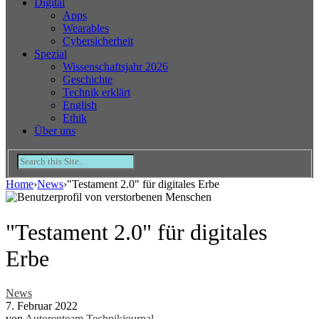
Digital
Apps
Wearables
Cybersicherheit
Spezial
Wissenschaftsjahr 2026
Geschichte
Technik erklärt
English
Ethik
Über uns
Home
›
News
›
"Testament 2.0" für digitales Erbe
"Testament 2.0" für digitales
Erbe
News
7. Februar 2022
von
Autorenteam Technikjournal