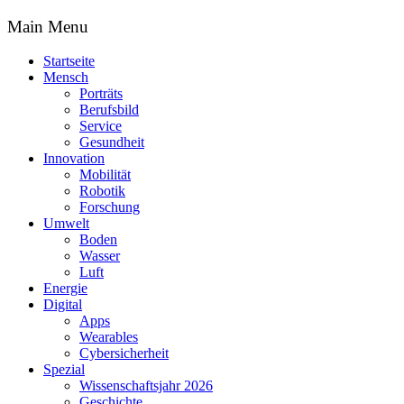
Main Menu
Startseite
Mensch
Porträts
Berufsbild
Service
Gesundheit
Innovation
Mobilität
Robotik
Forschung
Umwelt
Boden
Wasser
Luft
Energie
Digital
Apps
Wearables
Cybersicherheit
Spezial
Wissenschaftsjahr 2026
Geschichte