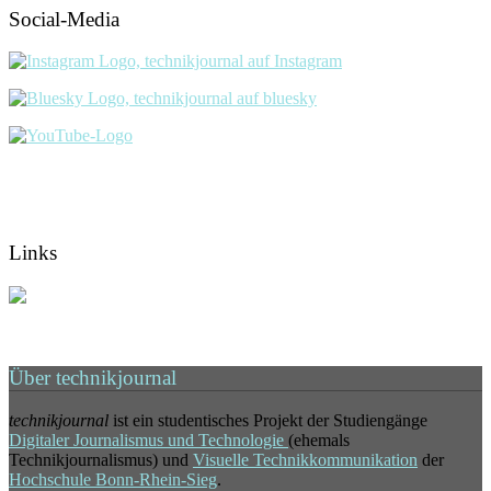
Social-Media
Links
Über technikjournal
technikjournal
ist ein studentisches Projekt der Studiengänge
Digitaler Journalismus und Technologie
(ehemals
Technikjournalismus) und
Visuelle Technikkommunikation
der
Hochschule Bonn-Rhein-Sieg
.