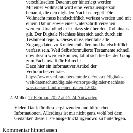
verschlüsselten Datenträger hinterlegt werden.
Mit einer Vollmacht wird eine Vertrauensperson
benannt, die den digitalen Nachlass regelt. Die
Vollmacht muss handschriftlich verfasst werden und mit
einem Datum sowie einer Unterschrift versehen
werden. Unabdingbar ist, dass sie über den Tod hinaus
gilt. Der Digitale Nachlass lässt sich auch durch ein
Testament regeln. Dieses muss ebenfalls alle
Zugangsdaten zu Konten enthalten und handschriftlich
verfasst sein. Weil Selbstformulierte Testamente schnell
unwirksam werden können, lohnt sich hierbei der Gang
zum Fachanwalt für Erbrecht.
Dazu hier ein informativer Artikel der
Verbraucherzentrale:
https://www.verbraucherzentrale.de/wissen/digitale-
welt/datenschutz/digitale-vorsorge-digitaler-nachlass-
was-passiert-mit-meinen-daten-12002
Müller
17 Februar, 2022 at 15:24
Antworten
Vielen Dank für diese ergänzenden und hilfreichen
Informationen. Allerdings ist mir nicht ganz wohl bei dem
Gedanken diese Liste ausgedruckt irgendwo zu hinterlegen.
Kommentar hinterlassen