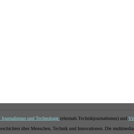
r Journalismus und Technologie
(ehemals Technikjournalismus) und
Vi
eschichten über Menschen, Technik und Innovationen. Die multimedial