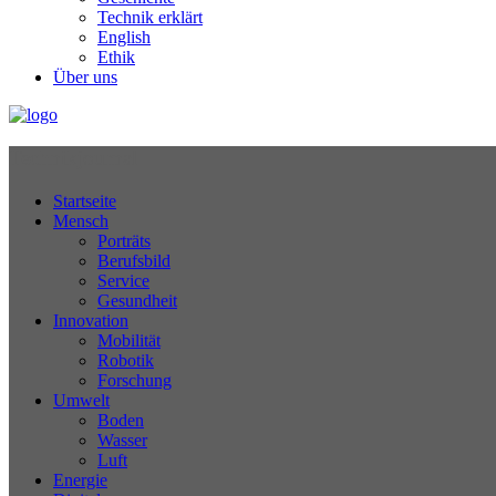
Technik erklärt
English
Ethik
Über uns
Technikjournal
Startseite
Mensch
Porträts
Berufsbild
Service
Gesundheit
Innovation
Mobilität
Robotik
Forschung
Umwelt
Boden
Wasser
Luft
Energie