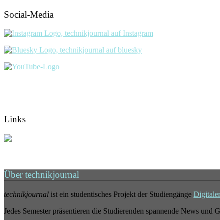
Social-Media
Links
Über technikjournal
technikjournal
ist ein studentisches Projekt der Studiengänge
Digitale
Jedes Semester präsentieren die Studierenden spannende News und G