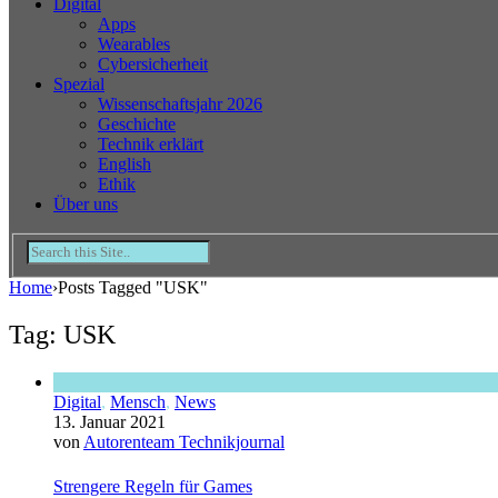
Digital
Apps
Wearables
Cybersicherheit
Spezial
Wissenschaftsjahr 2026
Geschichte
Technik erklärt
English
Ethik
Über uns
Home
›
Posts Tagged "USK"
Tag: USK
Digital
,
Mensch
,
News
13. Januar 2021
von
Autorenteam Technikjournal
Strengere Regeln für Games