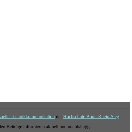
suelle Technikkommunikation
der
Hochschule Bonn-Rhein-Sieg
.
en Beiträge informieren aktuell und unabhängig.