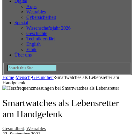
Digital
Apps
Wearables
Cybersicherheit
Spezial
Wissenschaftsjahr 2026
Geschichte
Technik erklärt
English
Ethik
Über uns
Home
›
Mensch
›
Gesundheit
›
Smartwatches als Lebensretter am
Handgelenk
Smartwatches als Lebensretter
am Handgelenk
Gesundheit
,
Wearables
23. September 2021