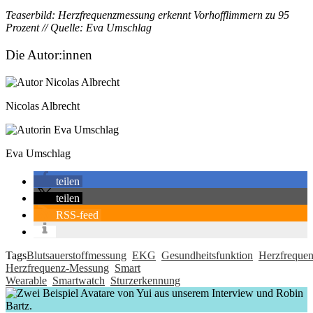
Teaserbild:
Herzfrequenzmessung erkennt Vorhofflimmern zu 95
Prozent // Quelle: Eva Umschlag
Die Autor:innen
Nicolas Albrecht
Eva Umschlag
teilen
teilen
RSS-feed
Tags
Blutsauerstoffmessung
EKG
Gesundheitsfunktion
Herzfreque
Herzfrequenz-Messung
Smart
Wearable
Smartwatch
Sturzerkennung