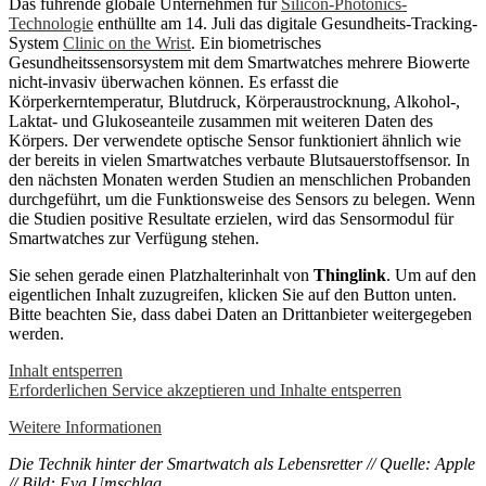
Das führende globale Unternehmen für
Silicon-Photonics-
Technologie
enthüllte am 14. Juli das digitale Gesundheits-Tracking-
System
Clinic on the Wrist
. Ein biometrisches
Gesundheitssensorsystem mit dem Smartwatches mehrere Biowerte
nicht-invasiv überwachen können. Es erfasst die
Körperkerntemperatur, Blutdruck, Körperaustrocknung, Alkohol-,
Laktat- und Glukoseanteile zusammen mit weiteren Daten des
Körpers. Der verwendete optische Sensor funktioniert ähnlich wie
der bereits in vielen Smartwatches verbaute Blutsauerstoffsensor. In
den nächsten Monaten werden Studien an menschlichen Probanden
durchgeführt, um die Funktionsweise des Sensors zu belegen. Wenn
die Studien positive Resultate erzielen, wird das Sensormodul für
Smartwatches zur Verfügung stehen.
Sie sehen gerade einen Platzhalterinhalt von
Thinglink
. Um auf den
eigentlichen Inhalt zuzugreifen, klicken Sie auf den Button unten.
Bitte beachten Sie, dass dabei Daten an Drittanbieter weitergegeben
werden.
Inhalt entsperren
Erforderlichen Service akzeptieren und Inhalte entsperren
Weitere Informationen
Die Technik hinter der Smartwatch als Lebensretter // Quelle: Apple
// Bild: Eva Umschlag