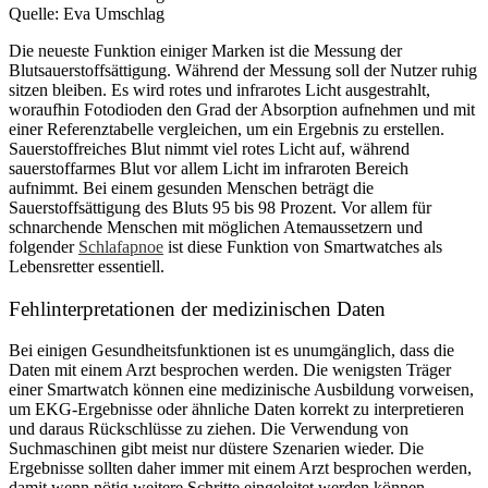
Quelle: Eva Umschlag
Die neueste Funktion einiger Marken ist die Messung der
Blutsauerstoffsättigung. Während der Messung soll der Nutzer ruhig
sitzen bleiben. Es wird rotes und infrarotes Licht ausgestrahlt,
woraufhin Fotodioden den Grad der Absorption aufnehmen und mit
einer Referenztabelle vergleichen, um ein Ergebnis zu erstellen.
Sauerstoffreiches Blut nimmt viel rotes Licht auf, während
sauerstoffarmes Blut vor allem Licht im infraroten Bereich
aufnimmt. Bei einem gesunden Menschen beträgt die
Sauerstoffsättigung des Bluts 95 bis 98 Prozent. Vor allem für
schnarchende Menschen mit möglichen Atemaussetzern und
folgender
Schlafapnoe
ist diese Funktion von Smartwatches als
Lebensretter essentiell.
Fehlinterpretationen der medizinischen Daten
Bei einigen Gesundheitsfunktionen ist es unumgänglich, dass die
Daten mit einem Arzt besprochen werden. Die wenigsten Träger
einer Smartwatch können eine medizinische Ausbildung vorweisen,
um EKG-Ergebnisse oder ähnliche Daten korrekt zu interpretieren
und daraus Rückschlüsse zu ziehen. Die Verwendung von
Suchmaschinen gibt meist nur düstere Szenarien wieder. Die
Ergebnisse sollten daher immer mit einem Arzt besprochen werden,
damit wenn nötig weitere Schritte eingeleitet werden können.