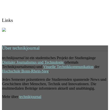
Links
Über technikjournal
technikjournal
ist ein studentisches Projekt der Studiengänge
Digitaler Journalismus und Technologie
(ehemals
Technikjournalismus) und
Visuelle Technikkommunikation
der
Hochschule Bonn-Rhein-Sieg
.
Jedes Semester präsentieren die Studierenden spannende News und
Geschichten über Menschen, Technik und Innovationen. Die
multimedialen Beiträge informieren aktuell und unabhängig.
Mehr über
technikjournal