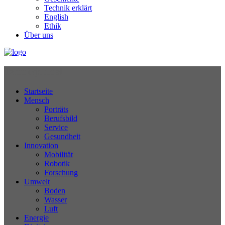
Technik erklärt
English
Ethik
Über uns
Technikjournal
Startseite
Mensch
Porträts
Berufsbild
Service
Gesundheit
Innovation
Mobilität
Robotik
Forschung
Umwelt
Boden
Wasser
Luft
Energie