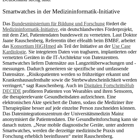
Smartwatches in der Medizininformatik-Initiative
Das
Bundesministerium für Bildung und Forschung
fördert die
Medizininformatik-Initiative
, ein deutschlandweites Förderprojekt,
mit dem Ziel, Patientendaten bundesweit zu vernetzten. Laut Doktor
Jaane Rauschenberg, Referentin über eHealth beim BMBF, arbeitet
das
Konsortium HiGHmed
als Teil der Initiative an der
Use Case
Kardiologie
. Sie integrieren Daten von tragbaren, implantierten oder
vernetzten Geräten in die IT-Architektur von Datenzentren.
Smartwatches liefern Datensätze aus Langzeitüberwachungen und -
messungen. Dadurch generieren sie spezifische und umfassende
Datensätze. „Risikopatienten werden so frühzeitiger erkannt und
Krankenhausaufenthalte sowie die Sterbewahrscheinlichkeit werden
verringert,“ sagt Rauschenberg. Auch im
Digitalen FortschrittsHub
DECIDE
profitieren Patienten von Wearables und ihren Sensoren,
die therapierelevante Gesundheitsdaten aufzeichnen. Eine
elektronischen Akte speichert die Daten, sodass die Mediziner ihre
Therapiepläne besser auf jede einzelne Person zuschneiden können.
Das Datenintegrationszentrum der Universitätsmedizin Mainz
anonymisiert die Patientendaten. Die Gesundheitsforschung kann sie
danach nutzen. „Neue mobile diagnostische Geräte, unter anderem
Smartwatches, werden die derzeitige medizinische Praxis und
Forschung erheblich beeinflussen“ meint Rauschenberg.