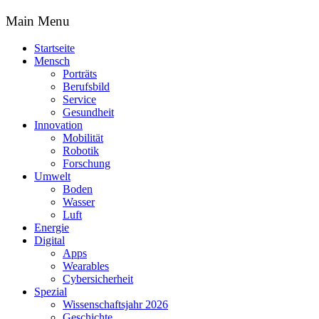
Main Menu
Startseite
Mensch
Porträts
Berufsbild
Service
Gesundheit
Innovation
Mobilität
Robotik
Forschung
Umwelt
Boden
Wasser
Luft
Energie
Digital
Apps
Wearables
Cybersicherheit
Spezial
Wissenschaftsjahr 2026
Geschichte