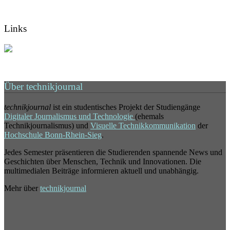
Links
Über technikjournal
technikjournal
ist ein studentisches Projekt der Studiengänge
Digitaler Journalismus und Technologie
(ehemals
Technikjournalismus) und
Visuelle Technikkommunikation
der
Hochschule Bonn-Rhein-Sieg
.
Jedes Semester präsentieren die Studierenden spannende News und
Geschichten über Menschen, Technik und Innovationen. Die
multimedialen Beiträge informieren aktuell und unabhängig.
Mehr über
technikjournal