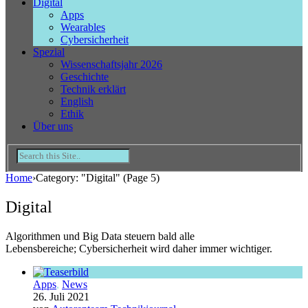
Digital
Apps
Wearables
Cybersicherheit
Spezial
Wissenschaftsjahr 2026
Geschichte
Technik erklärt
English
Ethik
Über uns
Home
›
Category: "Digital"
(Page 5)
Digital
Algorithmen und Big Data steuern bald alle
Lebensbereiche; Cybersicherheit wird daher immer wichtiger.
Apps
,
News
26. Juli 2021