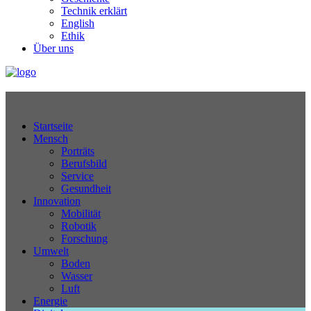
Technik erklärt
English
Ethik
Über uns
Technikjournal
Startseite
Mensch
Porträts
Berufsbild
Service
Gesundheit
Innovation
Mobilität
Robotik
Forschung
Umwelt
Boden
Wasser
Luft
Energie