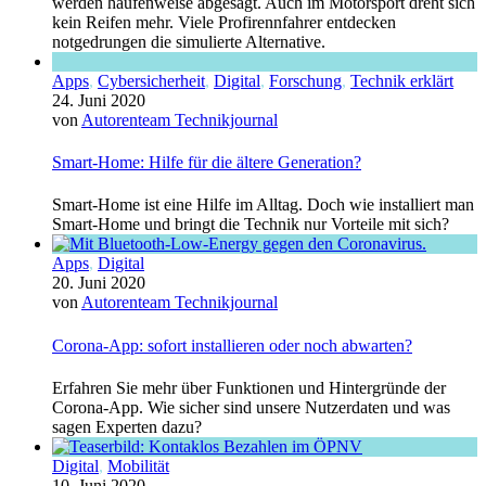
werden haufenweise abgesagt. Auch im Motorsport dreht sich
kein Reifen mehr. Viele Profirennfahrer entdecken
notgedrungen die simulierte Alternative.
Apps
,
Cybersicherheit
,
Digital
,
Forschung
,
Technik erklärt
24. Juni 2020
von
Autorenteam Technikjournal
Smart-Home: Hilfe für die ältere Generation?
Smart-Home ist eine Hilfe im Alltag. Doch wie installiert man
Smart-Home und bringt die Technik nur Vorteile mit sich?
Apps
,
Digital
20. Juni 2020
von
Autorenteam Technikjournal
Corona-App: sofort installieren oder noch abwarten?
Erfahren Sie mehr über Funktionen und Hintergründe der
Corona-App. Wie sicher sind unsere Nutzerdaten und was
sagen Experten dazu?
Digital
,
Mobilität
10. Juni 2020