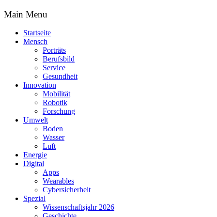
Main Menu
Startseite
Mensch
Porträts
Berufsbild
Service
Gesundheit
Innovation
Mobilität
Robotik
Forschung
Umwelt
Boden
Wasser
Luft
Energie
Digital
Apps
Wearables
Cybersicherheit
Spezial
Wissenschaftsjahr 2026
Geschichte