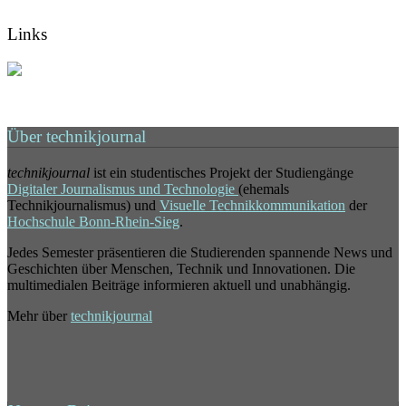
Links
Über technikjournal
technikjournal
ist ein studentisches Projekt der Studiengänge
Digitaler Journalismus und Technologie
(ehemals
Technikjournalismus) und
Visuelle Technikkommunikation
der
Hochschule Bonn-Rhein-Sieg
.
Jedes Semester präsentieren die Studierenden spannende News und
Geschichten über Menschen, Technik und Innovationen. Die
multimedialen Beiträge informieren aktuell und unabhängig.
Mehr über
technikjournal