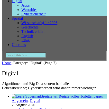
Digital
Apps
Wearables
Cybersicherheit
Spezial
Wissenschaftsjahr 2026
Geschichte
Technik erklärt
English
Ethik
Über uns
Home
›
Category: "Digital"
(Page 7)
Digital
Algorithmen und Big Data steuern bald alle
Lebensbereiche; Cybersicherheit wird daher immer wichtiger.
Allgemein
,
Digital
2. August 2020