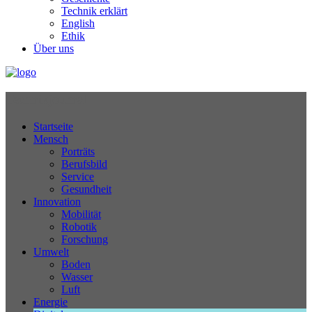
Technik erklärt
English
Ethik
Über uns
Technikjournal
Startseite
Mensch
Porträts
Berufsbild
Service
Gesundheit
Innovation
Mobilität
Robotik
Forschung
Umwelt
Boden
Wasser
Luft
Energie