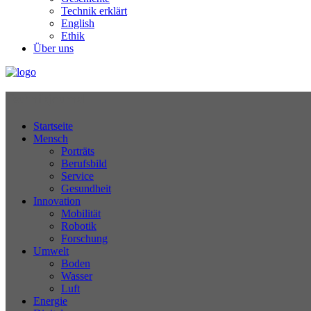
Technik erklärt
English
Ethik
Über uns
Technikjournal
Startseite
Mensch
Porträts
Berufsbild
Service
Gesundheit
Innovation
Mobilität
Robotik
Forschung
Umwelt
Boden
Wasser
Luft
Energie