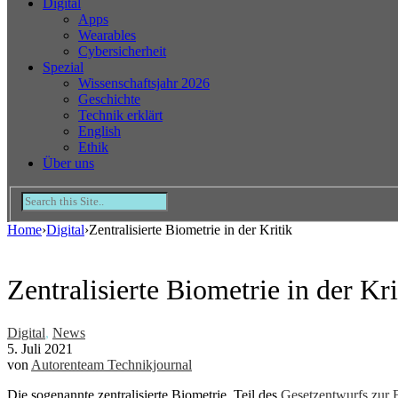
Digital
Apps
Wearables
Cybersicherheit
Spezial
Wissenschaftsjahr 2026
Geschichte
Technik erklärt
English
Ethik
Über uns
Home
›
Digital
›
Zentralisierte Biometrie in der Kritik
Zentralisierte Biometrie in der Kri
Digital
,
News
5. Juli 2021
von
Autorenteam Technikjournal
Die sogenannte zentralisierte Biometrie, Teil des
Gesetzentwurfs zur E