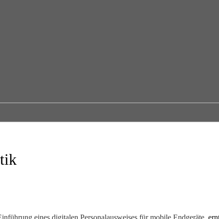
tik
inführung eines digitalen Personalausweises für mobile Endgeräte
, er