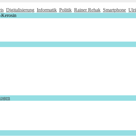
is
Digitalisierung
Informatik
Politik
Rainer Rehak
Smartphone
Ulr