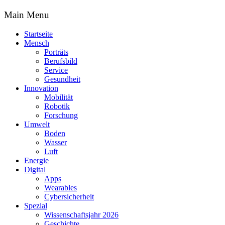
Main Menu
Startseite
Mensch
Porträts
Berufsbild
Service
Gesundheit
Innovation
Mobilität
Robotik
Forschung
Umwelt
Boden
Wasser
Luft
Energie
Digital
Apps
Wearables
Cybersicherheit
Spezial
Wissenschaftsjahr 2026
Geschichte