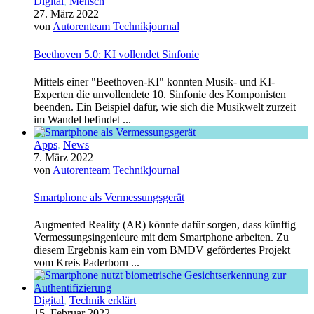
Digital
,
Mensch
27. März 2022
von
Autorenteam Technikjournal
Beethoven 5.0: KI vollendet Sinfonie
Mittels einer "Beethoven-KI" konnten Musik- und KI-
Experten die unvollendete 10. Sinfonie des Komponisten
beenden. Ein Beispiel dafür, wie sich die Musikwelt zurzeit
im Wandel befindet ...
Apps
,
News
7. März 2022
von
Autorenteam Technikjournal
Smartphone als Vermessungsgerät
Augmented Reality (AR) könnte dafür sorgen, dass künftig
Vermessungsingenieure mit dem Smartphone arbeiten. Zu
diesem Ergebnis kam ein vom BMDV gefördertes Projekt
vom Kreis Paderborn ...
Digital
,
Technik erklärt
15. Februar 2022