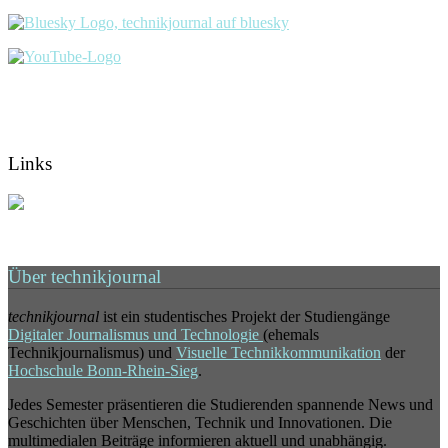
Links
Über technikjournal
technikjournal
ist ein studentisches Projekt der Studiengänge
Digitaler Journalismus und Technologie
(ehemals
Technikjournalismus) und
Visuelle Technikkommunikation
der
Hochschule Bonn-Rhein-Sieg
.
Jedes Semester präsentieren die Studierenden spannende News und
Geschichten über Menschen, Technik und Innovationen. Die
multimedialen Beiträge informieren aktuell und unabhängig.