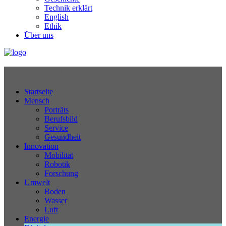
Technik erklärt
English
Ethik
Über uns
Technikjournal
Startseite
Mensch
Porträts
Berufsbild
Service
Gesundheit
Innovation
Mobilität
Robotik
Forschung
Umwelt
Boden
Wasser
Luft
Energie