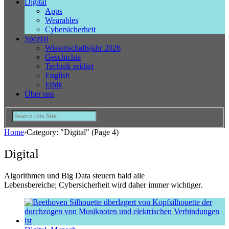
Digital
Apps
Wearables
Cybersicherheit
Spezial
Wissenschaftsjahr 2026
Geschichte
Technik erklärt
English
Ethik
Über uns
Home
›
Category: "Digital"
(Page 4)
Digital
Algorithmen und Big Data steuern bald alle
Lebensbereiche; Cybersicherheit wird daher immer wichtiger.