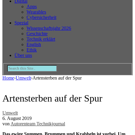
Digital
Apps
Wearables
Cybersicherheit
Spezial
Wissenschaftsjahr 2026
Geschichte
Technik erklärt
English
Ethik
Über uns
Home
›
Umwelt
›
Artensterben auf der Spur
Artensterben auf der Spur
Umwelt
6. August 2019
von
Autorenteam Technikjournal
Das ewige Summen, Brummen und Krabbeln ist vorbei. Um