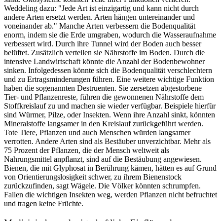
Weddeling dazu: "Jede Art ist einzigartig und kann nicht durch
andere Arten ersetzt werden. Arten hängen untereinander und
voneinander ab." Manche Arten verbessern die Bodenqualität
enorm, indem sie die Erde umgraben, wodurch die Wasseraufnahme
verbessert wird. Durch ihre Tunnel wird der Boden auch besser
belüftet. Zusätzlich verteilen sie Nährstoffe im Boden. Durch die
intensive Landwirtschaft könnte die Anzahl der Bodenbewohner
sinken. Infolgedessen könnte sich die Bodenqualität verschlechtern
und zu Ertragsminderungen führen. Eine weitere wichtige Funktion
haben die sogenannten Destruenten. Sie zersetzen abgestorbene
Tier- und Pflanzenreste, führen die gewonnenen Nährstoffe dem
Stoffkreislauf zu und machen sie wieder verfügbar. Beispiele hierfür
sind Würmer, Pilze, oder Insekten. Wenn ihre Anzahl sinkt, könnten
Mineralstoffe langsamer in den Kreislauf zurückgeführt werden.
Tote Tiere, Pflanzen und auch Menschen würden langsamer
verrotten. Andere Arten sind als Bestäuber unverzichtbar. Mehr als
75 Prozent der Pflanzen, die der Mensch weltweit als
Nahrungsmittel anpflanzt, sind auf die Bestäubung angewiesen.
Bienen, die mit Glyphosat in Berührung kämen, hätten es auf Grund
von Orientierungslosigkeit schwer, zu ihrem Bienenstock
zurückzufinden, sagt Wägele. Die Völker könnten schrumpfen.
Fallen die wichtigen Insekten weg, werden Pflanzen nicht befruchtet
und tragen keine Früchte.