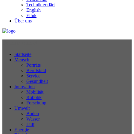
Technik erklärt
English
Ethik
Über uns
Technikjournal
Startseite
Mensch
Porträts
Berufsbild
Service
Gesundheit
Innovation
Mobilität
Robotik
Forschung
Umwelt
Boden
Wasser
Luft
Energie