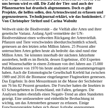
uns herum wird es still. Die Zahl der Tier- und auch der
Pflanzenarten hat drastisch abgenommen. Doch es gibt
Projekte, die helfen sollen, den Artenschwund zu erfassen und
gegenzusteuern. Technikjournal erklärt, wie das funktioniert. //
Von Christopher Stritzel und Carina Wabnitz
Weltweit sinkt die Biodiversität – die Vielfalt aller Arten und ihrer
genetische Varianz. Anfang April vermeldete der UN-
Biodiversitätsrat einen weltweiten Rückgang der Artenvielfalt.
Pflanzen und Tiere verschwinden überdurchschnittlich schnell,
gemessen an den letzten zehn Million Jahren. 25 Prozent aller
untersuchten Arten gelten heute als bedroht: das sind rund eine
Million Arten. Sie könnten innerhalb der nächsten Jahrzehnte
aussterben, heißt es im Bericht, dessen Ergebnisse, 450 Experten
und Wissenschaftler in einem Zeitraum von drei Jahren aus 15.000
Publikationen von 1970 bis heute analysiert und zusammengetragen
haben. Auch die Entomologische Gesellschaft Krefeld hat zwischen
1989 und 2016 die Biomasse eingefangener Fluginsekten gemessen.
Das Ergebnis: In dem Messzeitraum ist die Masse der Sechsbeiner
um 76 bis 82 Prozent gesunken. Die Forscher hatten die Insekten in
63 Schutzgebieten in Deutschland, mit Fallen, gefangen. Die
Analysen hatten ebenfalls einen Negativ-Trend an allen Standorten
gezeigt. Eine umfassendere und einheitliche Beobachtung ist
wichtig, um das Artensterben genauer zu erfassen. Einige
Forschungsprojekte haben sich dieser Aufgabe angenommen.