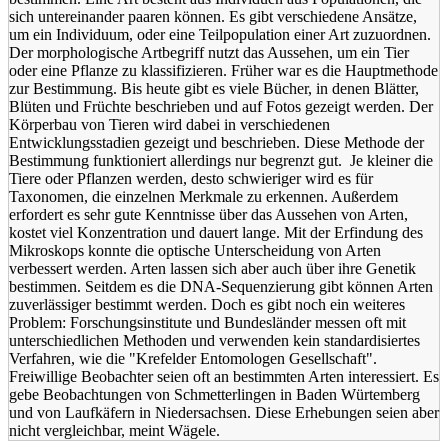
sich untereinander paaren können. Es gibt verschiedene Ansätze,
um ein Individuum, oder eine Teilpopulation einer Art zuzuordnen.
Der morphologische Artbegriff nutzt das Aussehen, um ein Tier
oder eine Pflanze zu klassifizieren. Früher war es die Hauptmethode
zur Bestimmung. Bis heute gibt es viele Bücher, in denen Blätter,
Blüten und Früchte beschrieben und auf Fotos gezeigt werden. Der
Körperbau von Tieren wird dabei in verschiedenen
Entwicklungsstadien gezeigt und beschrieben. Diese Methode der
Bestimmung funktioniert allerdings nur begrenzt gut. Je kleiner die
Tiere oder Pflanzen werden, desto schwieriger wird es für
Taxonomen, die einzelnen Merkmale zu erkennen. Außerdem
erfordert es sehr gute Kenntnisse über das Aussehen von Arten,
kostet viel Konzentration und dauert lange. Mit der Erfindung des
Mikroskops konnte die optische Unterscheidung von Arten
verbessert werden. Arten lassen sich aber auch über ihre Genetik
bestimmen. Seitdem es die DNA-Sequenzierung gibt können Arten
zuverlässiger bestimmt werden. Doch es gibt noch ein weiteres
Problem: Forschungsinstitute und Bundesländer messen oft mit
unterschiedlichen Methoden und verwenden kein standardisiertes
Verfahren, wie die "Krefelder Entomologen Gesellschaft".
Freiwillige Beobachter seien oft an bestimmten Arten interessiert. Es
gebe Beobachtungen von Schmetterlingen in Baden Würtemberg
und von Laufkäfern in Niedersachsen. Diese Erhebungen seien aber
nicht vergleichbar, meint Wägele.