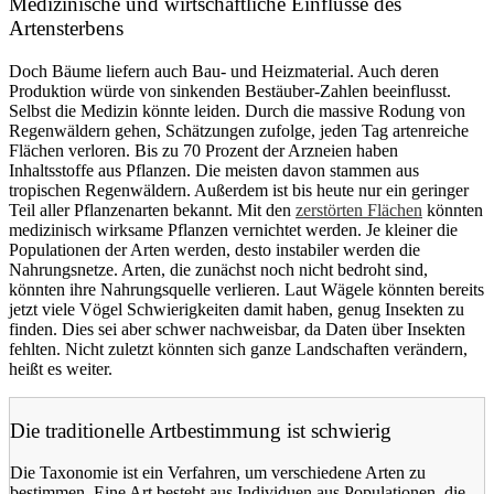
Medizinische und wirtschaftliche Einflüsse des
Artensterbens
Doch Bäume liefern auch Bau- und Heizmaterial. Auch deren
Produktion würde von sinkenden Bestäuber-Zahlen beeinflusst.
Selbst die Medizin könnte leiden. Durch die massive Rodung von
Regenwäldern gehen, Schätzungen zufolge, jeden Tag artenreiche
Flächen verloren. Bis zu 70 Prozent der Arzneien haben
Inhaltsstoffe aus Pflanzen. Die meisten davon stammen aus
tropischen Regenwäldern. Außerdem ist bis heute nur ein geringer
Teil aller Pflanzenarten bekannt. Mit den
zerstörten Flächen
könnten
medizinisch wirksame Pflanzen vernichtet werden. Je kleiner die
Populationen der Arten werden, desto instabiler werden die
Nahrungsnetze. Arten, die zunächst noch nicht bedroht sind,
könnten ihre Nahrungsquelle verlieren. Laut Wägele könnten bereits
jetzt viele Vögel Schwierigkeiten damit haben, genug Insekten zu
finden. Dies sei aber schwer nachweisbar, da Daten über Insekten
fehlten. Nicht zuletzt könnten sich ganze Landschaften verändern,
heißt es weiter.
Die traditionelle Artbestimmung ist schwierig
Die Taxonomie ist ein Verfahren, um verschiedene Arten zu
bestimmen. Eine Art besteht aus Individuen aus Populationen, die