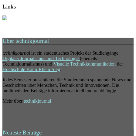
Links
Über technikjournal
technikjournal
ist ein studentisches Projekt der Studiengänge
Digitaler Journalismus und Technologie
(ehemals
Technikjournalismus) und
Visuelle Technikkommunikation
der
Hochschule Bonn-Rhein-Sieg
.
Jedes Semester präsentieren die Studierenden spannende News und
Geschichten über Menschen, Technik und Innovationen. Die
multimedialen Beiträge informieren aktuell und unabhängig.
Mehr über
technikjournal
Neueste Beiträge