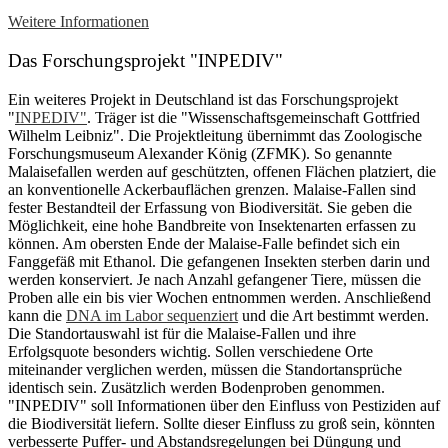
Weitere Informationen
Das Forschungsprojekt "INPEDIV"
Ein weiteres Projekt in Deutschland ist das Forschungsprojekt
"
INPEDIV"
. Träger ist die "Wissenschaftsgemeinschaft Gottfried
Wilhelm Leibniz". Die Projektleitung übernimmt das Zoologische
Forschungsmuseum Alexander König (ZFMK). So genannte
Malaisefallen werden auf geschützten, offenen Flächen platziert, die
an konventionelle Ackerbauflächen grenzen. Malaise-Fallen sind
fester Bestandteil der Erfassung von Biodiversität. Sie geben die
Möglichkeit, eine hohe Bandbreite von Insektenarten erfassen zu
können. Am obersten Ende der Malaise-Falle befindet sich ein
Fanggefäß mit Ethanol. Die gefangenen Insekten sterben darin und
werden konserviert. Je nach Anzahl gefangener Tiere, müssen die
Proben alle ein bis vier Wochen entnommen werden. Anschließend
kann die
DNA im Labor sequenziert
und die Art bestimmt werden.
Die Standortauswahl ist für die Malaise-Fallen und ihre
Erfolgsquote besonders wichtig. Sollen verschiedene Orte
miteinander verglichen werden, müssen die Standortansprüche
identisch sein. Zusätzlich werden Bodenproben genommen.
"INPEDIV" soll Informationen über den Einfluss von Pestiziden auf
die Biodiversität liefern. Sollte dieser Einfluss zu groß sein, könnten
verbesserte Puffer- und Abstandsregelungen bei Düngung und