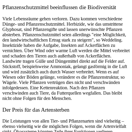
Pflanzenschutzmittel beeinflussen die Biodiversität
Viele Lebensräume gehen verloren. Dazu kommen verschiedene
Dünge- und Pflanzenschutzmittel. Herbizide, wie das umstrittene
Glyphosat, sind Pflanzengifte und lassen unerwünschte Pflanzen
absterben. Pflanzenschutzmittel seien allerdings "eine Möglichkeit,
den landwirtschaftlichen Ertrag stark zu steigern", so Weddeling.
Insektizide haben die Aufgabe, Insekten auf Ackerflächen zu
vernichten. Über Wind oder warme Luft werden die Mittel verbreitet
und schaden den Tieren auch außerhalb von Ackerflächen.
Landwirte tragen Gülle und Düngemittel direkt auf die Felder auf.
Stickstoff, beispielsweise Ammoniak, gelangt gasförmig in die Luft
und wird zusätzlich auch durch Wasser verbreitet. Wenn es auf
Wiesen oder Böden gelänge, verändere es die Pflanzenstruktur, so
Wägele. Viele Pflanzen vertrügen dies nicht und verschwänden
infolgedessen. Eine Kettenreaktion. Nach den Pflanzen
verschwinden auch Tiere, da Futterquellen wegfallen. Das bleibt
nicht ohne Folgen für den Menschen.
Der Preis für das Artensterben
Die Leistungen von allen Tier- und Pflanzenarten sind vielseitig –
ebenso vielseitig wie die möglichen Folgen, wenn die Artenvielfalt
sinkt. Ökosysteme könnten Teile ihrer Funktionen verlieren.