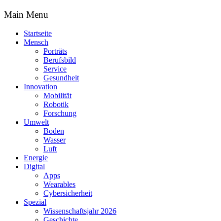
Main Menu
Startseite
Mensch
Porträts
Berufsbild
Service
Gesundheit
Innovation
Mobilität
Robotik
Forschung
Umwelt
Boden
Wasser
Luft
Energie
Digital
Apps
Wearables
Cybersicherheit
Spezial
Wissenschaftsjahr 2026
Geschichte