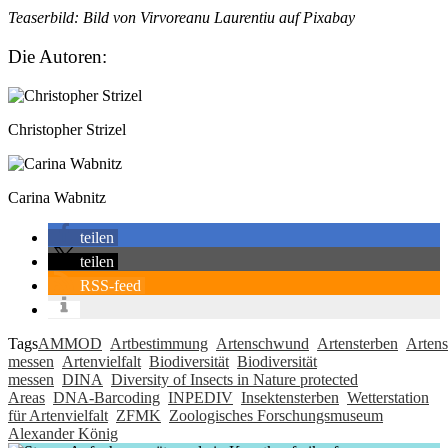
Teaserbild: Bild von Virvoreanu Laurentiu auf Pixabay
Die Autoren:
Christopher Strizel
Carina Wabnitz
teilen
teilen
RSS-feed
Tags
AMMOD
Artbestimmung
Artenschwund
Artensterben
Artens
messen
Artenvielfalt
Biodiversität
Biodiversität
messen
DINA
Diversity of Insects in Nature protected
Areas
DNA-Barcoding
INPEDIV
Insektensterben
Wetterstation
für Artenvielfalt
ZFMK
Zoologisches Forschungsmuseum
Alexander König