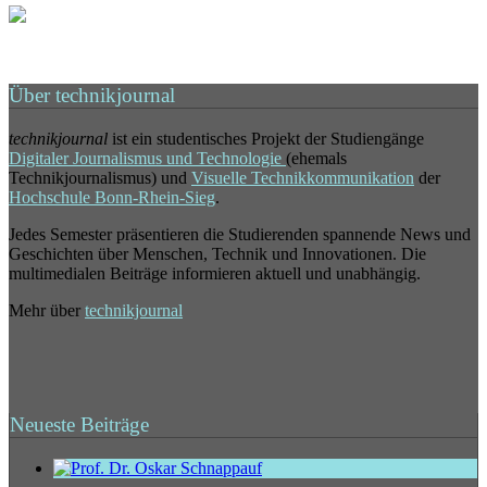
Über technikjournal
technikjournal
ist ein studentisches Projekt der Studiengänge
Digitaler Journalismus und Technologie
(ehemals
Technikjournalismus) und
Visuelle Technikkommunikation
der
Hochschule Bonn-Rhein-Sieg
.
Jedes Semester präsentieren die Studierenden spannende News und
Geschichten über Menschen, Technik und Innovationen. Die
multimedialen Beiträge informieren aktuell und unabhängig.
Mehr über
technikjournal
Neueste Beiträge