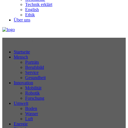
Technik erklärt
English
Ethik
Über uns
Technikjournal
Startseite
Mensch
Porträts
Berufsbild
Service
Gesundheit
Innovation
Mobilität
Robotik
Forschung
Umwelt
Boden
Wasser
Luft
Energie