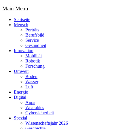
Main Menu
Startseite
Mensch
Porträts
Berufsbild
Service
Gesundheit
Innovation
Mobilität
Robotik
Forschung
Umwelt
Boden
Wasser
Luft
Energie
Digital
Apps
Wearables
Cybersicherheit
Spezial
Wissenschaftsjahr 2026
Geschichte