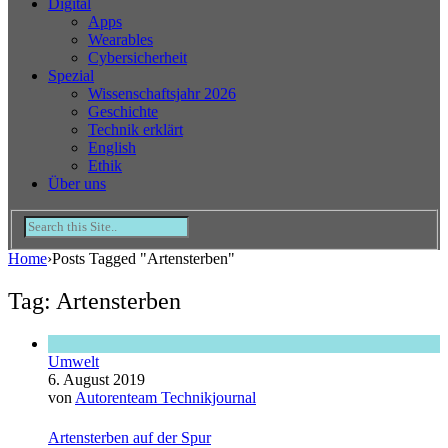
Digital
Apps
Wearables
Cybersicherheit
Spezial
Wissenschaftsjahr 2026
Geschichte
Technik erklärt
English
Ethik
Über uns
Home
›
Posts Tagged "Artensterben"
Tag: Artensterben
Umwelt
6. August 2019
von
Autorenteam Technikjournal
Artensterben auf der Spur