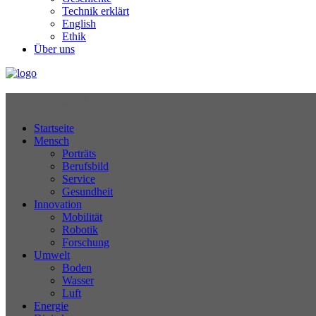
Technik erklärt
English
Ethik
Über uns
Technikjournal
Startseite
Mensch
Porträts
Berufsbild
Service
Gesundheit
Innovation
Mobilität
Robotik
Forschung
Umwelt
Boden
Wasser
Luft
Energie