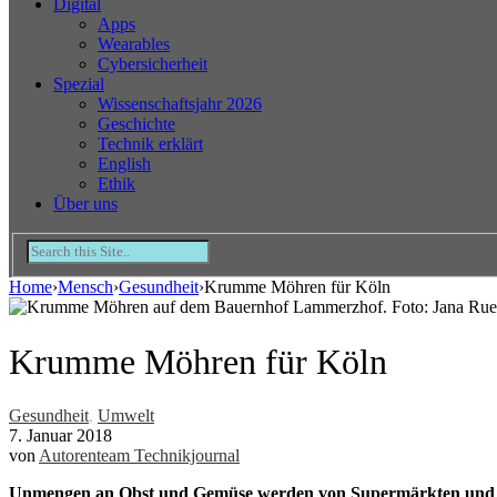
Digital
Apps
Wearables
Cybersicherheit
Spezial
Wissenschaftsjahr 2026
Geschichte
Technik erklärt
English
Ethik
Über uns
Home
›
Mensch
›
Gesundheit
›
Krumme Möhren für Köln
Krumme Möhren für Köln
Gesundheit
,
Umwelt
7. Januar 2018
von
Autorenteam Technikjournal
Unmengen an Obst und Gemüse werden von Supermärkten und Ko