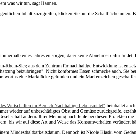
dem was wir tun, sagt Hannen.
gentlichen Inhalt zuzugreifen, klicken Sie auf die Schaltfläche unten. 
nerhalb eines Jahres entsorgen, da er keine Abnehmer dafür findet. L
n-Rhein-Sieg aus dem Zentrum für nachhaltige Entwicklung ist entsetzt
ätzung beizubringen". Nicht konformes Essen schmecke auch. Sie beri
Woolworths eine Marktlücke gefunden und ein Markenzeichen geschaffen
es Wirtschaften im Bereich Nachhaltige Lebensmittel"
beinhaltet auch
immer wieder auf unbeschädigtes Obst und Gemüse zurückgreife, erzählt
Gesellschaft ändern. Ihrer Meinung nach fehle bei diesen Projekten die
ern, bis wir auf diese Art und Weise das Konsumverhalten verändert hä
inem Mindesthaltbarkeitsdatum. Dennoch ist Nicole Klaski vom Gedanke