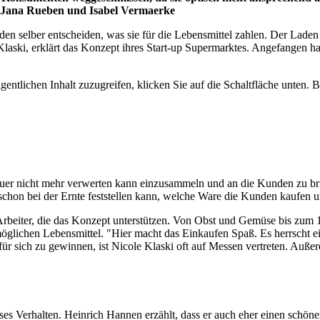
 Jana Rueben und Isabel Vermaerke
en selber entscheiden, was sie für die Lebensmittel zahlen. Der Lade
aski, erklärt das Konzept ihres Start-up Supermarktes. Angefangen hat 
gentlichen Inhalt zuzugreifen, klicken Sie auf die Schaltfläche unten. 
uer nicht mehr verwerten kann einzusammeln und an die Kunden zu bri
 schon bei der Ernte feststellen kann, welche Ware die Kunden kaufen 
 Arbeiter, die das Konzept unterstützen. Von Obst und Gemüse bis zum
 möglichen Lebensmittel. "Hier macht das Einkaufen Spaß. Es herrscht e
ür sich zu gewinnen, ist Nicole Klaski oft auf Messen vertreten. Auß
ses Verhalten. Heinrich Hannen erzählt, dass er auch eher einen schön