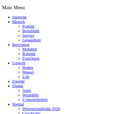
Main Menu
Startseite
Mensch
Porträts
Berufsbild
Service
Gesundheit
Innovation
Mobilität
Robotik
Forschung
Umwelt
Boden
Wasser
Luft
Energie
Digital
Apps
Wearables
Cybersicherheit
Spezial
Wissenschaftsjahr 2026
Geschichte