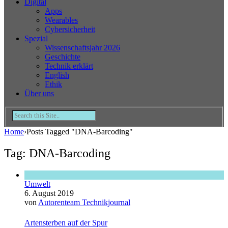
Digital
Apps
Wearables
Cybersicherheit
Spezial
Wissenschaftsjahr 2026
Geschichte
Technik erklärt
English
Ethik
Über uns
Home
›
Posts Tagged "DNA-Barcoding"
Tag: DNA-Barcoding
Umwelt
6. August 2019
von
Autorenteam Technikjournal
Artensterben auf der Spur