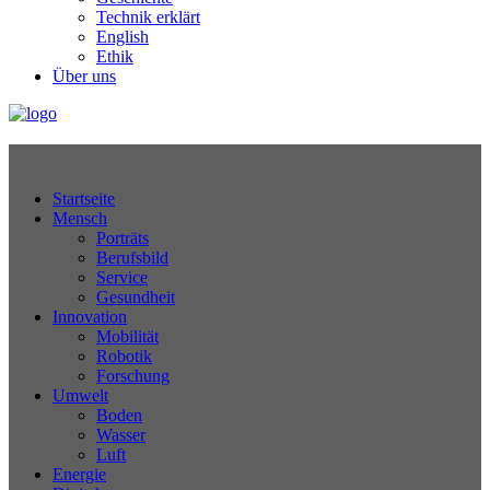
Technik erklärt
English
Ethik
Über uns
Technikjournal
Startseite
Mensch
Porträts
Berufsbild
Service
Gesundheit
Innovation
Mobilität
Robotik
Forschung
Umwelt
Boden
Wasser
Luft
Energie