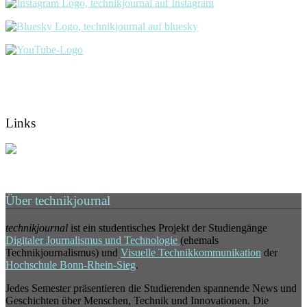
Links
Über technikjournal
technikjournal
ist ein studentisches Projekt der Studiengänge
Digitaler Journalismus und Technologie
(ehemals
Technikjournalismus) und
Visuelle Technikkommunikation
der
Hochschule Bonn-Rhein-Sieg
.
Jedes Semester präsentieren die Studierenden spannende News und
Geschichten über Menschen, Technik und Innovationen. Die