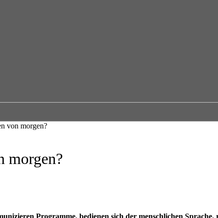
ren von morgen?
on morgen?
mmunizieren Programme, bedienen sich der menschlichen Sprache,