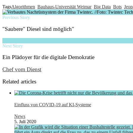
Tags
Algorithmen
Bauhaus-Universität Weimar
Big Data
Bots
Jeop
Previous Story
"Saubere" Diesel sind möglich"
Next Story
Ein Plädoyer für die digitale Demokratie
Chef vom Dienst
Related articles
Einfluss von COVID-19 auf KI-Systeme
News
5. Juli 2020