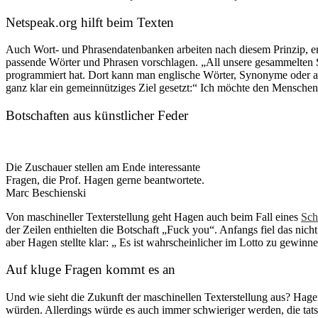
Netspeak.org hilft beim Texten
Auch Wort- und Phrasendatenbanken arbeiten nach diesem Prinzip, er
passende Wörter und Phrasen vorschlagen. „All unsere gesammelten S
programmiert hat. Dort kann man englische Wörter, Synonyme oder abe
ganz klar ein gemeinnütziges Ziel gesetzt:“ Ich möchte den Menschen
Botschaften aus künstlicher Feder
Die Zuschauer stellen am Ende interessante
Fragen, die Prof. Hagen gerne beantwortete.
Marc Beschienski
Von maschineller Texterstellung geht Hagen auch beim Fall eines
Sch
der Zeilen enthielten die Botschaft „Fuck you“. Anfangs fiel das nich
aber Hagen stellte klar: „ Es ist wahrscheinlicher im Lotto zu gewinnen
Auf kluge Fragen kommt es an
Und wie sieht die Zukunft der maschinellen Texterstellung aus? Hagen
würden. Allerdings würde es auch immer schwieriger werden, die tatsä