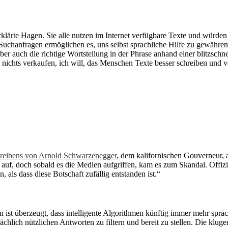
klärte Hagen. Sie alle nutzen im Internet verfügbare Texte und würde
uchanfragen ermöglichen es, uns selbst sprachliche Hilfe zu gewähren
r auch die richtige Wortstellung in der Phrase anhand einer blitzschne
 nichts verkaufen, ich will, das Menschen Texte besser schreiben und 
reibens von Arnold Schwarzenegger
, dem kalifornischen Gouverneur, 
t auf, doch sobald es die Medien aufgriffen, kam es zum Skandal. Offizi
, als dass diese Botschaft zufällig entstanden ist.“
 ist überzeugt, dass intelligente Algorithmen künftig immer mehr spra
chlich nützlichen Antworten zu filtern und bereit zu stellen. Die klug