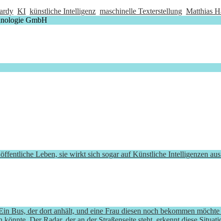
ardy
KI
künstliche Intelligenz
maschinelle Texterstellung
Matthias 