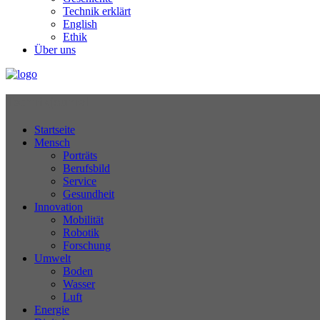
Technik erklärt
English
Ethik
Über uns
Technikjournal
Startseite
Mensch
Porträts
Berufsbild
Service
Gesundheit
Innovation
Mobilität
Robotik
Forschung
Umwelt
Boden
Wasser
Luft
Energie