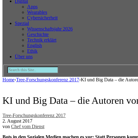
Digital
Apps
Wearables
Cybersicherheit
Spezial
Wissenschaftsjahr 2026
Geschichte
Technik erklärt
English
Ethik
Über uns
Home
›
Tree-Forschungskonferenz 2017
›
KI und Big Data – die Auto
KI und Big Data – die Autoren v
Tree-Forschungskonferenz 2017
2. August 2017
von
Chef vom Dienst
Bots in den Sozialen Medien machen es vor: Statt Personen ko