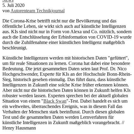
5. Juli 2020
von
Autorenteam Technikjournal
Die Corona-Krise betrifft nicht nur die Bevölkerung und das
öffentliche Leben, sie wirkt sich auch auf künstliche Intelligenzen
aus. KIs sind nicht nur in Form von Alexa und Co. nützlich, sondern
auch die Entschlüsselung der Erbinformation von COVID-19 wurde
durch die Zuhilfenahme einer künstlichen Intelligenz maßgeblich
beschleunigt.
Künstliche Intelligenzen werden mit historischen Daten "gefüttert",
um für reale Situationen zu lernen. Corona hat dabei eine besondere
Bedeutung. Die jetzt gesammelten Daten seien laut Prof. Dr. Nico
Hochgeschwender, Experte für KIs an der Hochschule Bonn-Rhein-
Sieg, historisch gesehen einmalig. Das führt dazu, dass künstliche
Intelligenzen in Zukunft eine solche Krise früher erkennen können.
Aber nicht nur die historischen Daten können in Zukunft helfen KIs
robuster werden lassen. Experten sprechen bei der aktuell globalen
Situation von einem "
Black Swan
"-Test. Dabei handelt es sich um
ein weltweites, überraschendes Ereignis, was in diesem Fall das
Verhalten der Menschen stark beeinflusst. Durch diesen globalen
Test und die gesammelten Daten werden Lernverfahren für
künstliche Intelligenzen in Zukunft maßgeblich vorangebracht. //
Henry Hausmann