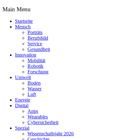
Main Menu
Startseite
Mensch
Porträts
Berufsbild
Service
Gesundheit
Innovation
Mobilität
Robotik
Forschung
Umwelt
Boden
Wasser
Luft
Energie
Digital
Apps
Wearables
Cybersicherheit
Spezial
Wissenschaftsjahr 2026
Geschichte