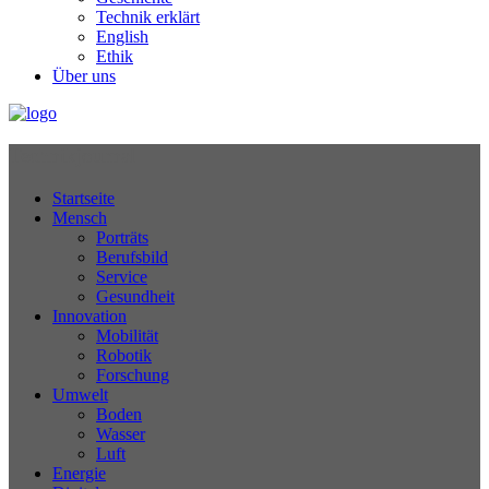
Technik erklärt
English
Ethik
Über uns
Technikjournal
Startseite
Mensch
Porträts
Berufsbild
Service
Gesundheit
Innovation
Mobilität
Robotik
Forschung
Umwelt
Boden
Wasser
Luft
Energie