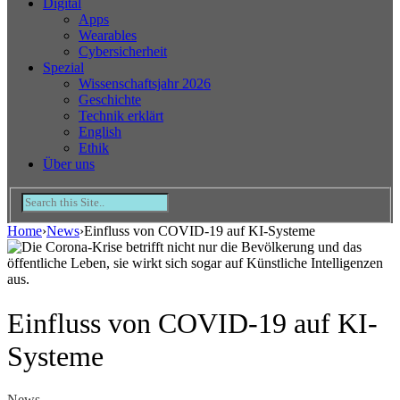
Digital
Apps
Wearables
Cybersicherheit
Spezial
Wissenschaftsjahr 2026
Geschichte
Technik erklärt
English
Ethik
Über uns
Home
›
News
›
Einfluss von COVID-19 auf KI-Systeme
Einfluss von COVID-19 auf KI-
Systeme
News