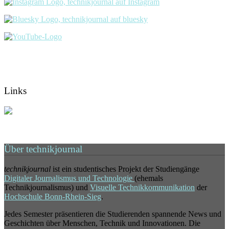
Links
Über technikjournal
technikjournal
ist ein studentisches Projekt der Studiengänge
Digitaler Journalismus und Technologie
(ehemals
Technikjournalismus) und
Visuelle Technikkommunikation
der
Hochschule Bonn-Rhein-Sieg
.
Jedes Semester präsentieren die Studierenden spannende News und
Geschichten über Menschen, Technik und Innovationen. Die