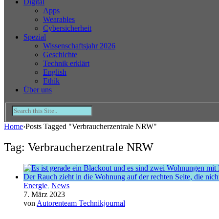
Digital
Apps
Wearables
Cybersicherheit
Spezial
Wissenschaftsjahr 2026
Geschichte
Technik erklärt
English
Ethik
Über uns
Home
›
Posts Tagged "Verbraucherzentrale NRW"
Tag: Verbraucherzentrale NRW
Energie
,
News
7. März 2023
von
Autorenteam Technikjournal