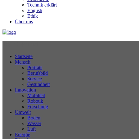
Technik erklärt
English
Ethik
Über uns
Technikjournal
Startseite
Mensch
Porträts
Berufsbild
Service
Gesundheit
Innovation
Mobilität
Robotik
Forschung
Umwelt
Boden
Wasser
Luft
Energie