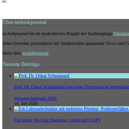
Über technikjournal
technikjournal
ist ein studentisches Projekt der Studiengänge
Digitale
Jedes Semester präsentieren die Studierenden spannende News und G
Mehr über
technikjournal
Neueste Beiträge
Prof. Dr. Oskar Schnappauf und seine Forschung an genetisc
Wissenschaftsjahr 2026
16. Juli 2026
Der lange Weg zur Diagnose: Leben mit CAPS