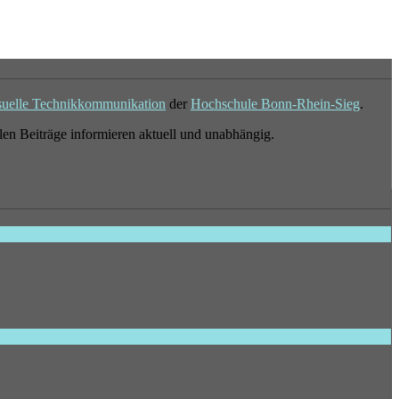
suelle Technikkommunikation
der
Hochschule Bonn-Rhein-Sieg
.
en Beiträge informieren aktuell und unabhängig.