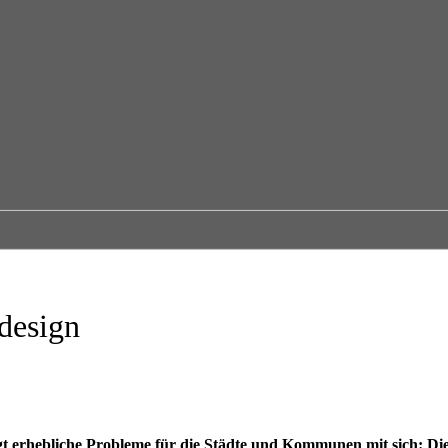
edesign
t erhebliche Probleme
für die Städte und Kommunen mit sich: Die