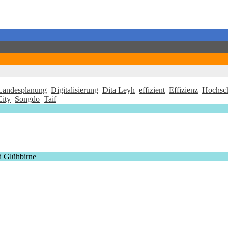
 Landesplanung
Digitalisierung
Dita Leyh
effizient
Effizienz
Hochsc
City
Songdo
Taif