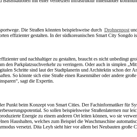
asisstationen mit einer vernetzten Infrastruktur miteinander kommuniz
nsportwege. Die Straßen könnten beispielsweise durch
Drohnenpost
un
en effizienter gestalten. In der südkoreanischen Smart City Songdo ist
ienter und nachhaltiger zu gestalten, braucht es nicht unbedingt gro
n um den Parkplatzsuchverkehr zu verringern. Oder auch in simplen „Mit
italen Schritte sind laut der Stadtplanerin und Architektin schon der A
haften. So könnte sich eine Straße einen Rasenmäher oder andere große
nsparen“, sagt die Expertin.
oßer Punkt beim Konzept von Smart Cities. Der Fachinformatiker für Sy
erbesserungspotential. So sollen beispielsweise Straßenlaternen nur leic
g produzierte Energie zu einem anderen Ort leiten können, wo sie verw
nzelnen Haushalten, welches zum Beispiel die Waschmaschine automatisc
armodus versetzt. Dita Leyh sieht hier vor allem bei Neubauten große