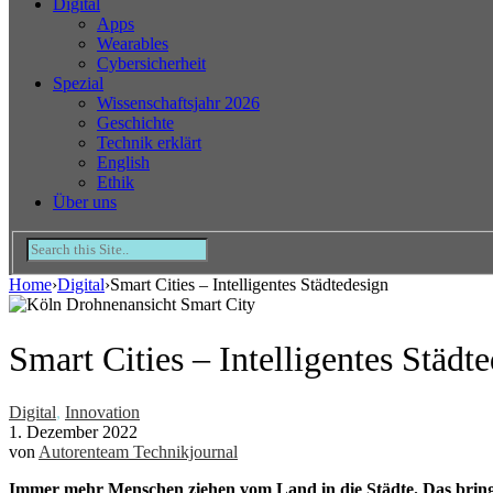
Digital
Apps
Wearables
Cybersicherheit
Spezial
Wissenschaftsjahr 2026
Geschichte
Technik erklärt
English
Ethik
Über uns
Home
›
Digital
›
Smart Cities – Intelligentes Städtedesign
Smart Cities – Intelligentes Städt
Digital
,
Innovation
1. Dezember 2022
von
Autorenteam Technikjournal
Immer mehr Menschen ziehen vom Land in die Städte. Das bring