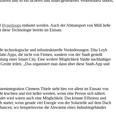
ieren und so ein sicheres und smart-gesteuertes Verkehrsnetz bilden,
d
Hyperloops
entlastet werden. Auch der Abtransport von Müll ließe
 diese Technologie bereits im Einsatz.
ße technologische und infrastrukturelle Veränderungen. Dita Leyh
fahr-Apps, die nicht von Firmen, sondern von der Stadt gestellt
nfang einer Smart City. Eine weitere Möglichkeit Städte nachhaltiger
 Geräte teilen. „Das organisiert man dann über diese Stadt-App und
stemintegration Clemens Thiele sieht hier vor allem im Einsatz von
ht leuchten und erst heller werden, wenn eine Person sich nähert.
endet wird wären auch eine Möglichkeit. Das könnte Effizienz und
h startet, wenn gerade viel Energie von der Solarzelle auf dem Dach
 Chancen, wo beispielsweise die Abwärme eines Industriegebäudes