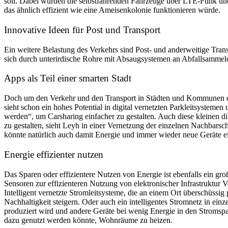
soll. Dabei würden die selbstfahrenden Fahrzeuge über LTE-Funk und B
das ähnlich effizient wie eine Ameisenkolonie funktionieren würde.
Innovative Ideen für Post und Transport
Ein weitere Belastung des Verkehrs sind Post- und anderweitige Tra
sich durch unterirdische Rohre mit Absaugsystemen an Abfallsammelort
Apps als Teil einer smarten Stadt
Doch um den Verkehr und den Transport in Städten und Kommunen effiz
sieht schon ein hohes Potential in digital vernetzten Parkleitsysteme
werden“, um Carsharing einfacher zu gestalten. Auch diese kleinen dig
zu gestalten, sieht Leyh in einer Vernetzung der einzelnen Nachbarsc
könnte natürlich auch damit Energie und immer wieder neue Geräte ei
Energie effizienter nutzen
Das Sparen oder effizientere Nutzen von Energie ist ebenfalls ein gr
Sensoren zur effizienteren Nutzung von elektronischer Infrastruktur V
Intelligent vernetzte Stromleitsysteme, die an einem Ort überschüssi
Nachhaltigkeit steigern. Oder auch ein intelligentes Stromnetz in ei
produziert wird und andere Geräte bei wenig Energie in den Stromsp
dazu genutzt werden könnte, Wohnräume zu heizen.