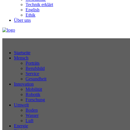
Technik erklärt
English
Ethik
Über uns
Technikjournal
Startseite
Mensch
Porträts
Berufsbild
Service
Gesundheit
Innovation
Mobilität
Robotik
Forschung
Umwelt
Boden
Wasser
Luft
Energie