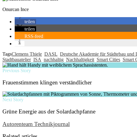
Onurcan Ince
teilen
teilen
RSS-feed
Tags
Clemens Thiele
DASL
Deutsche Akademie für Städtebau und
Stadtbauatelier
ISA
nachhaltig
Nachhaltigkeit
Smart Cities
Smart 
Previous Story
Frauenstimmen klingen verständlicher
Next Story
Grüne Energie aus der Solardachpfanne
Autorenteam Technikjournal
Related articles