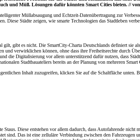
uch und Müll. Lösungen dafür
könnten Smart Cities bieten. // 
ntelligenter Müllabsaugung und Echtzeit-Datenübertragung zur Verbesser
n. Diese Städte zeigen, wie smarte Technologien das Stadtleben verbe
onal gilt, gibt es nicht. Die SmartCity-Charta Deutschlands definiert s
wegen und verwirklichen können, ohne dass ihre Freiheitsrechte durch Ü
n und die Digitalisierung vor allem unterstützend dafür nutzen, dass S
ionalen Stadtbauateliers bereits an der Planung von mehreren Smart C
gentlichen Inhalt zuzugreifen, klicken Sie auf die Schaltfläche unten. 
fte Staus. Diese entstehen vor allem dadurch, dass Autofahrende nicht 
 sind. Das ist eine zelluläre Verbindung zwischen den Fahrzeugen und