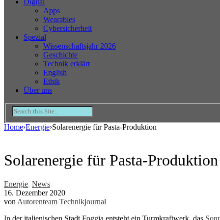
Digital
Apps
Wearables
Cybersicherheit
Spezial
Wissenschaftsjahr 2026
Geschichte
Technik erklärt
English
Ethik
Über uns
Home
›
Energie
›
Solarenergie für Pasta-Produktion
Solarenergie für Pasta-Produktion
Energie
,
News
16. Dezember 2020
von
Autorenteam Technikjournal
In der italienischen Stadt Foggia entsteht ein Turmkraftwerk, das
Sonn