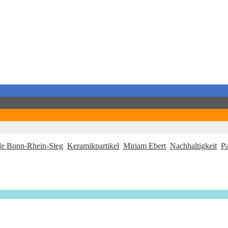
e Bonn-Rhein-Sieg
Keramikpartikel
Miriam Ebert
Nachhaltigkeit
Pa