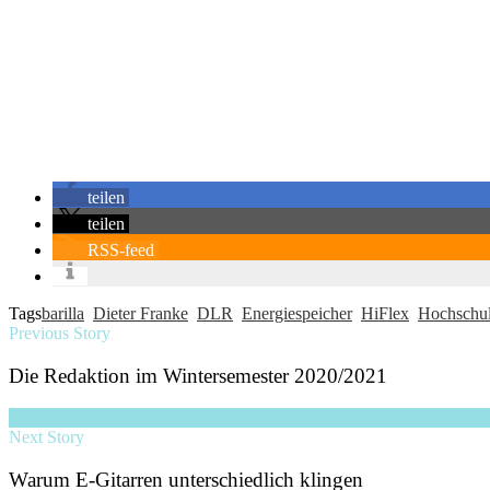
teilen
teilen
RSS-feed
Tags
barilla
Dieter Franke
DLR
Energiespeicher
HiFlex
Hochschul
Previous Story
Die Redaktion im Wintersemester 2020/2021
Next Story
Warum E-Gitarren unterschiedlich klingen