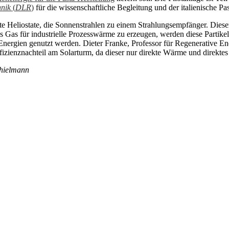
hnik
(
DLR
)
für die wissenschaftliche Begleitung und der italienische Pa
 Heliostate, die Sonnenstrahlen zu einem Strahlungsempfänger. Dieser 
as für industrielle Prozesswärme zu erzeugen, werden diese Partikel g
 Energien genutzt werden. Dieter Franke, Professor für Regenerative E
ffizienznachteil am Solarturm, da dieser nur direkte Wärme und direkte
Thielmann