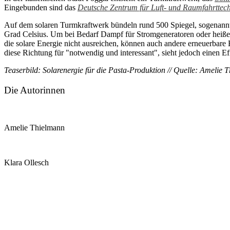
Eingebunden sind das
Deutsche Zentrum für Luft- und Raumfahrttec
Auf dem solaren Turmkraftwerk bündeln rund 500 Spiegel, sogenannte
Grad Celsius. Um bei Bedarf Dampf für Stromgeneratoren oder heißes G
die solare Energie nicht ausreichen, können auch andere erneuerbare
diese Richtung für "notwendig und interessant", sieht jedoch einen E
Teaserbild: Solarenergie für die Pasta-Produktion // Quelle: Amelie 
Die Autorinnen
Amelie Thielmann
Klara Ollesch