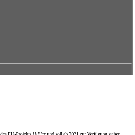
il des EU-Projekts
HiFlex
und soll ab 2021 zur Verfügung stehen.