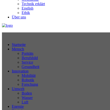
Technik erklärt
English
Ethik
Über uns
Technikjournal
Startseite
Mensch
Porträts
Berufsbild
Service
Gesundheit
Innovation
Mobilität
Robotik
Forschung
Umwelt
Boden
Wasser
Luft
Energie