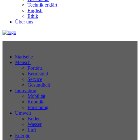
Technik erklärt
English
Ethik
Über uns
Technikjournal
Startseite
Mensch
Porträts
Berufsbild
Service
Gesundheit
Innovation
Mobilität
Robotik
Forschung
Umwelt
Boden
Wasser
Luft
Energie