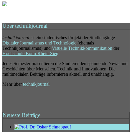
Über technikjournal
technikjournal
ist ein studentisches Projekt der Studiengänge
Digitaler Journalismus und Technologie
(ehemals
Technikjournalismus) und
Visuelle Technikkommunikation
der
Hochschule Bonn-Rhein-Sieg
.
Jedes Semester präsentieren die Studierenden spannende News und
Geschichten über Menschen, Technik und Innovationen. Die
multimedialen Beiträge informieren aktuell und unabhängig.
Mehr über
technikjournal
Neueste Beiträge