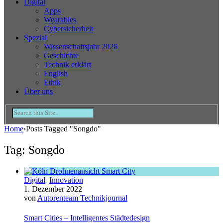
Digital
Apps
Wearables
Cybersicherheit
Spezial
Wissenschaftsjahr 2026
Geschichte
Technik erklärt
English
Ethik
Über uns
Home
›
Posts Tagged "Songdo"
Tag: Songdo
Digital
,
Innovation
1. Dezember 2022
von
Autorenteam Technikjournal
Smart Cities – Intelligentes Städtedesign