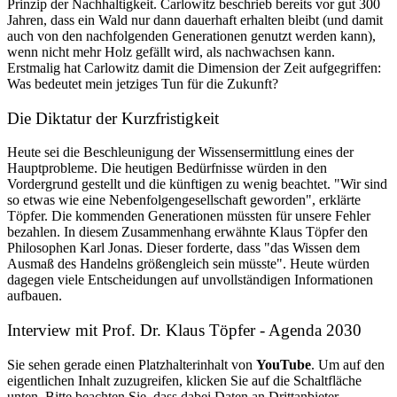
Prinzip der Nachhaltigkeit. Carlowitz beschrieb bereits vor gut 300
Jahren, dass ein Wald nur dann dauerhaft erhalten bleibt (und damit
auch von den nachfolgenden Generationen genutzt werden kann),
wenn nicht mehr Holz gefällt wird, als nachwachsen kann.
Erstmalig hat Carlowitz damit die Dimension der Zeit aufgegriffen:
Was bedeutet mein jetziges Tun für die Zukunft?
Die Diktatur der Kurzfristigkeit
Heute sei die Beschleunigung der Wissensermittlung eines der
Hauptprobleme. Die heutigen Bedürfnisse würden in den
Vordergrund gestellt und die künftigen zu wenig beachtet. "Wir sind
so etwas wie eine Nebenfolgengesellschaft geworden", erklärte
Töpfer. Die kommenden Generationen müssten für unsere Fehler
bezahlen. In diesem Zusammenhang erwähnte Klaus Töpfer den
Philosophen Karl Jonas. Dieser forderte, dass "das Wissen dem
Ausmaß des Handelns größengleich sein müsste". Heute würden
dagegen viele Entscheidungen auf unvollständigen Informationen
aufbauen.
Interview mit Prof. Dr. Klaus Töpfer - Agenda 2030
Sie sehen gerade einen Platzhalterinhalt von
YouTube
. Um auf den
eigentlichen Inhalt zuzugreifen, klicken Sie auf die Schaltfläche
unten. Bitte beachten Sie, dass dabei Daten an Drittanbieter