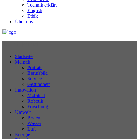
Technik erklärt
English
Ethik
Über uns
Technikjournal
Startseite
Mensch
Porträts
Berufsbild
Service
Gesundheit
Innovation
Mobilität
Robotik
Forschung
Umwelt
Boden
Wasser
Luft
Energie