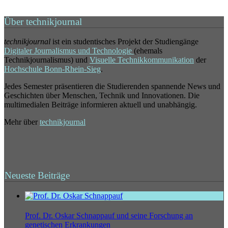
Über technikjournal
technikjournal
ist ein studentisches Projekt der Studiengänge
Digitaler Journalismus und Technologie
(ehemals
Technikjournalismus) und
Visuelle Technikkommunikation
der
Hochschule Bonn-Rhein-Sieg
.
Jedes Semester präsentieren die Studierenden spannende News und
Geschichten über Menschen, Technik und Innovationen. Die
multimedialen Beiträge informieren aktuell und unabhängig.
Mehr über
technikjournal
Neueste Beiträge
Prof. Dr. Oskar Schnappauf und seine Forschung an
genetischen Erkrankungen