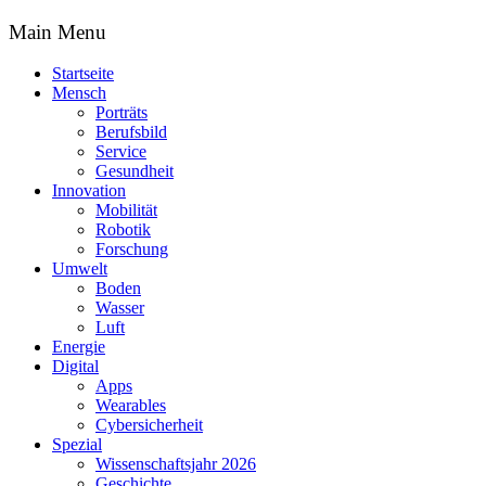
Main Menu
Startseite
Mensch
Porträts
Berufsbild
Service
Gesundheit
Innovation
Mobilität
Robotik
Forschung
Umwelt
Boden
Wasser
Luft
Energie
Digital
Apps
Wearables
Cybersicherheit
Spezial
Wissenschaftsjahr 2026
Geschichte