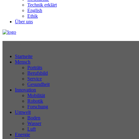
Technik erklärt
English
Ethik
Über uns
Technikjournal
Startseite
Mensch
Porträts
Berufsbild
Service
Gesundheit
Innovation
Mobilität
Robotik
Forschung
Umwelt
Boden
Wasser
Luft
Energie