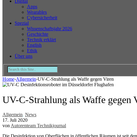
Digital
Apps
Wearables
Cybersicherheit
Spezial
Wissenschaftsjahr 2026
Geschichte
Technik erklärt
English
Ethik
Über uns
Home
›
Allgemein
›
UV-C-Strahlung als Waffe gegen Viren
UV-C-Strahlung als Waffe gegen 
Allgemein
,
News
17. Juli 2020
von
Autorenteam Technikjournal
Die Desinfektion von Oberflächen in öffentlichen Räumen ist seit 