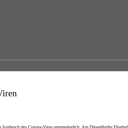
Viren
dem Ausbruch des Corona-Virus unumgänglich. Am Düsseldorfer Flugha