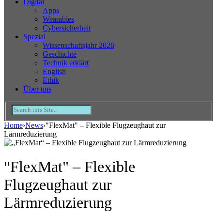
Digital
Apps
Wearables
Cybersicherheit
Spezial
Wissenschaftsjahr 2026
Geschichte
Technik erklärt
English
Ethik
Über uns
Home
›
News
›
"FlexMat" – Flexible Flugzeughaut zur
Lärmreduzierung
"FlexMat" – Flexible
Flugzeughaut zur
Lärmreduzierung