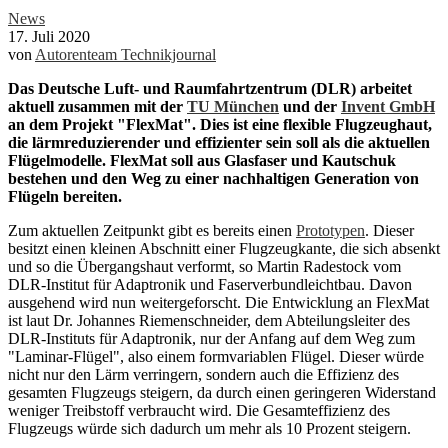
News
17. Juli 2020
von
Autorenteam Technikjournal
Das Deutsche Luft- und Raumfahrtzentrum (DLR) arbeitet
aktuell
zusammen
mit der
TU München
und der
Invent GmbH
an dem Projekt "FlexMat". Dies ist eine flexible Flugzeughaut,
die lärmreduzierender und effizienter sein soll als die aktuellen
Flügelmodelle. FlexMat soll aus Glasfaser und Kautschuk
bestehen und den Weg zu einer nachhaltigen Generation von
Flügeln bereiten.
Zum aktuellen Zeitpunkt gibt es bereits einen
Prototypen
. Dieser
besitzt einen kleinen Abschnitt einer Flugzeugkante, die sich absenkt
und so die Übergangshaut verformt, so Martin Radestock vom
DLR-Institut für Adaptronik und Faserverbundleichtbau. Davon
ausgehend wird nun weitergeforscht. Die Entwicklung an FlexMat
ist laut Dr. Johannes Riemenschneider, dem Abteilungsleiter des
DLR-Instituts für Adaptronik, nur der Anfang auf dem Weg zum
"Laminar-Flügel", also einem formvariablen Flügel. Dieser würde
nicht nur den Lärm verringern, sondern auch die Effizienz des
gesamten Flugzeugs steigern, da durch einen geringeren Widerstand
weniger Treibstoff verbraucht wird. Die Gesamteffizienz des
Flugzeugs würde sich dadurch um mehr als 10 Prozent steigern.