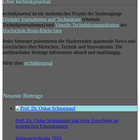
Über technikjournal
technikjournal
ist ein studentisches Projekt der Studiengänge
Digitaler Journalismus und Technologie
(ehemals
Technikjournalismus) und
Visuelle Technikkommunikation
der
Hochschule Bonn-Rhein-Sieg
.
Jedes Semester präsentieren die Studierenden spannende News und
Geschichten über Menschen, Technik und Innovationen. Die
multimedialen Beiträge informieren aktuell und unabhängig.
Mehr über
technikjournal
Neueste Beiträge
Prof. Dr. Oskar Schnappauf und seine Forschung an
genetischen Erkrankungen
Wissenschaftsjahr 2026