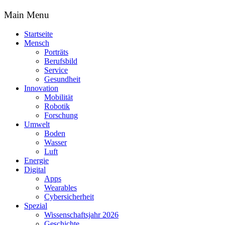
Main Menu
Startseite
Mensch
Porträts
Berufsbild
Service
Gesundheit
Innovation
Mobilität
Robotik
Forschung
Umwelt
Boden
Wasser
Luft
Energie
Digital
Apps
Wearables
Cybersicherheit
Spezial
Wissenschaftsjahr 2026
Geschichte