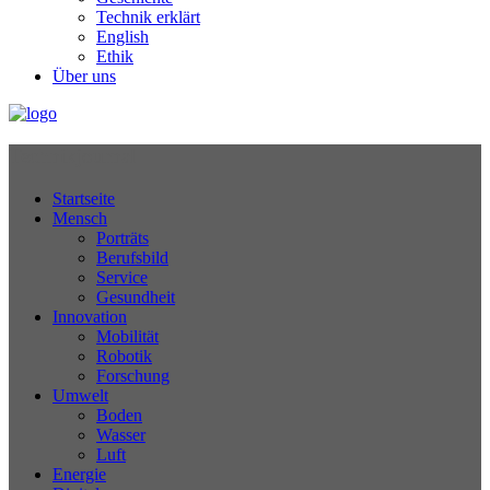
Technik erklärt
English
Ethik
Über uns
Technikjournal
Startseite
Mensch
Porträts
Berufsbild
Service
Gesundheit
Innovation
Mobilität
Robotik
Forschung
Umwelt
Boden
Wasser
Luft
Energie