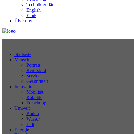
Technik erklärt
English
Ethik
Über uns
Technikjournal
Startseite
Mensch
Porträts
Berufsbild
Service
Gesundheit
Innovation
Mobilität
Robotik
Forschung
Umwelt
Boden
Wasser
Luft
Energie