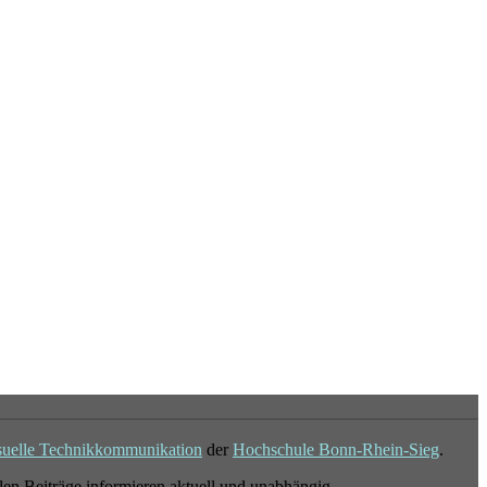
suelle Technikkommunikation
der
Hochschule Bonn-Rhein-Sieg
.
en Beiträge informieren aktuell und unabhängig.