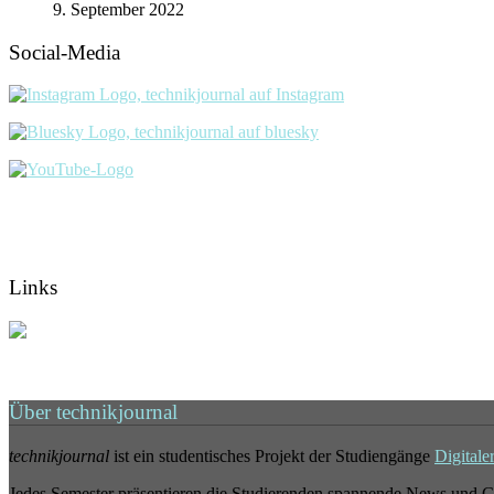
9. September 2022
Social-Media
Links
Über technikjournal
technikjournal
ist ein studentisches Projekt der Studiengänge
Digitale
Jedes Semester präsentieren die Studierenden spannende News und G