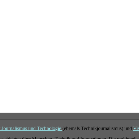
r Journalismus und Technologie
(ehemals Technikjournalismus) und
Vi
eschichten über Menschen, Technik und Innovationen. Die multimedial