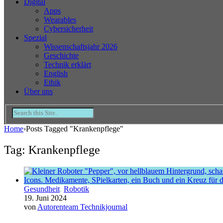
Digital
Apps
Wearables
Cybersicherheit
Spezial
Wissenschaftsjahr 2026
Geschichte
Technik erklärt
English
Ethik
Über uns
Home
›
Posts Tagged "Krankenpflege"
Tag: Krankenpflege
Gesundheit
,
Robotik
19. Juni 2024
von
Autorenteam Technikjournal