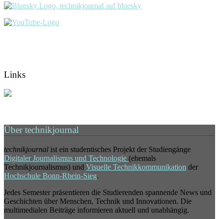
Links
Über technikjournal
technikjournal
ist ein studentisches Projekt der Studiengänge
Digitaler Journalismus und Technologie
(ehemals
Technikjournalismus) und
Visuelle Technikkommunikation
der
Hochschule Bonn-Rhein-Sieg
.
Jedes Semester präsentieren die Studierenden spannende News und
Geschichten über Menschen, Technik und Innovationen. Die
multimedialen Beiträge informieren aktuell und unabhängig.