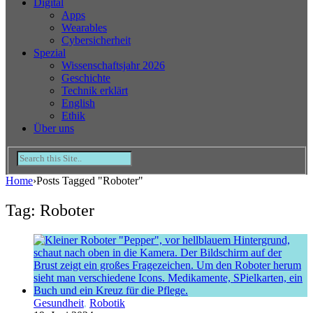
Digital
Apps
Wearables
Cybersicherheit
Spezial
Wissenschaftsjahr 2026
Geschichte
Technik erklärt
English
Ethik
Über uns
Home
›
Posts Tagged "Roboter"
Tag: Roboter
Gesundheit
,
Robotik