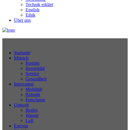
Technik erklärt
English
Ethik
Über uns
Technikjournal
Startseite
Mensch
Porträts
Berufsbild
Service
Gesundheit
Innovation
Mobilität
Robotik
Forschung
Umwelt
Boden
Wasser
Luft
Energie