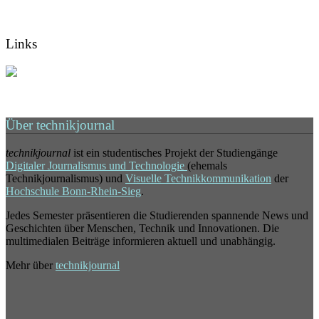
Links
Über technikjournal
technikjournal
ist ein studentisches Projekt der Studiengänge
Digitaler Journalismus und Technologie
(ehemals
Technikjournalismus) und
Visuelle Technikkommunikation
der
Hochschule Bonn-Rhein-Sieg
.
Jedes Semester präsentieren die Studierenden spannende News und
Geschichten über Menschen, Technik und Innovationen. Die
multimedialen Beiträge informieren aktuell und unabhängig.
Mehr über
technikjournal