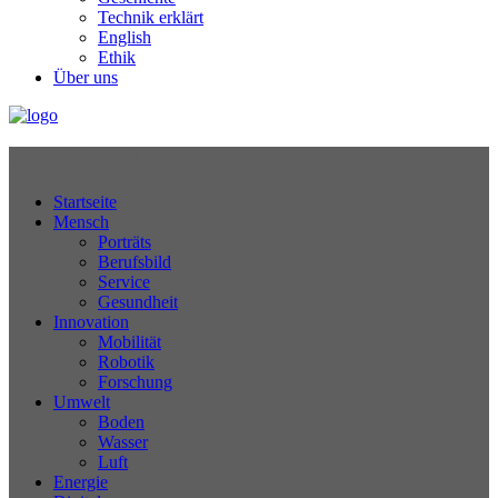
Technik erklärt
English
Ethik
Über uns
Technikjournal
Startseite
Mensch
Porträts
Berufsbild
Service
Gesundheit
Innovation
Mobilität
Robotik
Forschung
Umwelt
Boden
Wasser
Luft
Energie