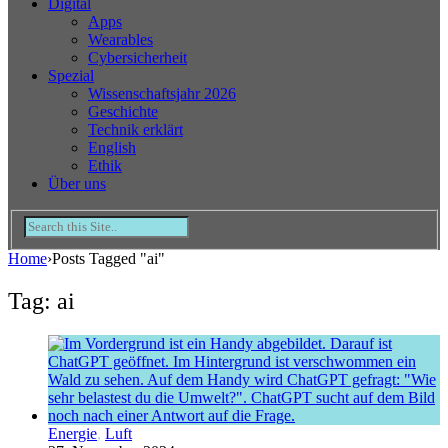
Digital
Apps
Wearables
Cybersicherheit
Spezial
Wissenschaftsjahr 2026
Geschichte
Technik erklärt
English
Ethik
Über uns
Home
›
Posts Tagged "ai"
Tag: ai
Energie
,
Luft