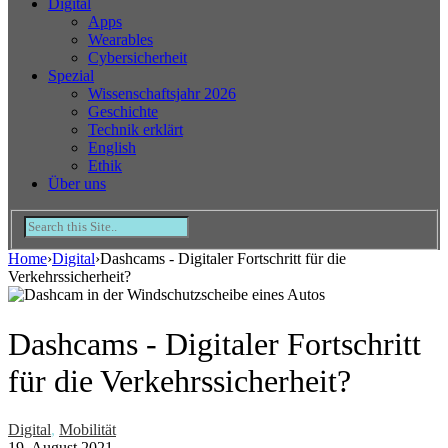
Digital
Apps
Wearables
Cybersicherheit
Spezial
Wissenschaftsjahr 2026
Geschichte
Technik erklärt
English
Ethik
Über uns
Home
›
Digital
›
Dashcams - Digitaler Fortschritt für die
Verkehrssicherheit?
Dashcams - Digitaler Fortschritt
für die Verkehrssicherheit?
Digital
,
Mobilität
19. August 2021