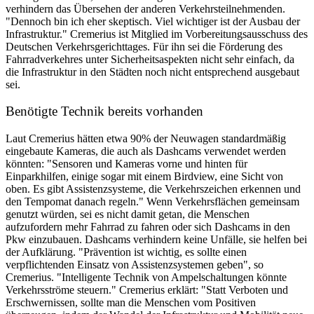
verhindern das Übersehen der anderen Verkehrsteilnehmenden.
"Dennoch bin ich eher skeptisch. Viel wichtiger ist der Ausbau der
Infrastruktur." Cremerius ist Mitglied im Vorbereitungsausschuss des
Deutschen Verkehrsgerichttages. Für ihn sei die Förderung des
Fahrradverkehres unter Sicherheitsaspekten nicht sehr einfach, da
die Infrastruktur in den Städten noch nicht entsprechend ausgebaut
sei.
Benötigte Technik bereits vorhanden
Laut Cremerius hätten etwa 90% der Neuwagen standardmäßig
eingebaute Kameras, die auch als Dashcams verwendet werden
könnten: "Sensoren und Kameras vorne und hinten für
Einparkhilfen, einige sogar mit einem Birdview, eine Sicht von
oben. Es gibt Assistenzsysteme, die Verkehrszeichen erkennen und
den Tempomat danach regeln." Wenn Verkehrsflächen gemeinsam
genutzt würden, sei es nicht damit getan, die Menschen
aufzufordern mehr Fahrrad zu fahren oder sich Dashcams in den
Pkw einzubauen. Dashcams verhindern keine Unfälle, sie helfen bei
der Aufklärung. "Prävention ist wichtig, es sollte einen
verpflichtenden Einsatz von Assistenzsystemen geben", so
Cremerius. "Intelligente Technik von Ampelschaltungen könnte
Verkehrsströme steuern." Cremerius erklärt: "Statt Verboten und
Erschwernissen, sollte man die Menschen vom Positiven