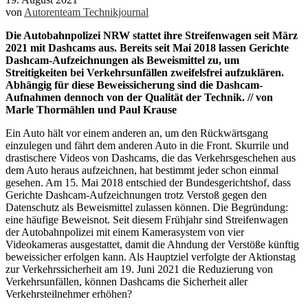
von
Autorenteam Technikjournal
Die Autobahnpolizei NRW stattet ihre Streifenwagen seit März
2021 mit Dashcams aus. Bereits seit Mai 2018 lassen Gerichte
Dashcam-Aufzeichnungen als Beweismittel zu, um
Streitigkeiten bei Verkehrsunfällen zweifelsfrei aufzuklären.
Abhängig für diese Beweissicherung sind die Dashcam-
Aufnahmen dennoch von der Qualität der Technik. // von
Marle Thormählen und Paul Krause
Ein Auto hält vor einem anderen an, um den Rückwärtsgang
einzulegen und fährt dem anderen Auto in die Front. Skurrile und
drastischere Videos von Dashcams, die das Verkehrsgeschehen aus
dem Auto heraus aufzeichnen, hat bestimmt jeder schon einmal
gesehen. Am 15. Mai 2018 entschied der Bundesgerichtshof, dass
Gerichte Dashcam-Aufzeichnungen trotz Verstoß gegen den
Datenschutz als Beweismittel zulassen können. Die Begründung:
eine häufige Beweisnot. Seit diesem Frühjahr sind Streifenwagen
der Autobahnpolizei mit einem Kamerasystem von vier
Videokameras ausgestattet, damit die Ahndung der Verstöße künftig
beweissicher erfolgen kann. Als Hauptziel verfolgte der Aktionstag
zur Verkehrssicherheit am 19. Juni 2021 die Reduzierung von
Verkehrsunfällen, können Dashcams die Sicherheit aller
Verkehrsteilnehmer erhöhen?