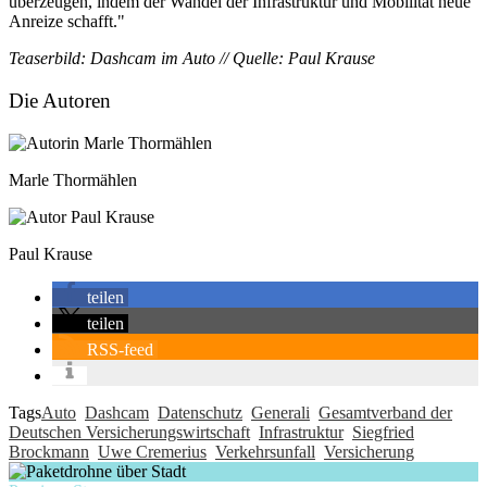
überzeugen, indem der Wandel der Infrastruktur und Mobilität neue
Anreize schafft."
Teaserbild: Dashcam im Auto // Quelle: Paul Krause
Die Autoren
Marle Thormählen
Paul Krause
teilen
teilen
RSS-feed
Tags
Auto
Dashcam
Datenschutz
Generali
Gesamtverband der
Deutschen Versicherungswirtschaft
Infrastruktur
Siegfried
Brockmann
Uwe Cremerius
Verkehrsunfall
Versicherung