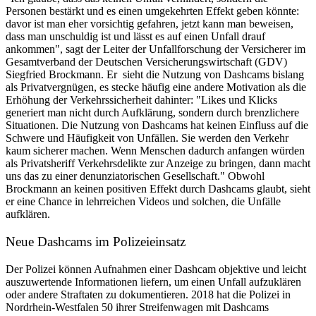
Personen bestärkt und es einen umgekehrten Effekt geben könnte:
davor ist man eher vorsichtig gefahren, jetzt kann man beweisen,
dass man unschuldig ist und lässt es auf einen Unfall drauf
ankommen", sagt der Leiter der Unfallforschung der Versicherer im
Gesamtverband der Deutschen Versicherungswirtschaft (GDV)
Siegfried Brockmann. Er sieht die Nutzung von Dashcams bislang
als Privatvergnügen, es stecke häufig eine andere Motivation als die
Erhöhung der Verkehrssicherheit dahinter: "Likes und Klicks
generiert man nicht durch Aufklärung, sondern durch brenzlichere
Situationen. Die Nutzung von Dashcams hat keinen Einfluss auf die
Schwere und Häufigkeit von Unfällen. Sie werden den Verkehr
kaum sicherer machen. Wenn Menschen dadurch anfangen würden
als Privatsheriff Verkehrsdelikte zur Anzeige zu bringen, dann macht
uns das zu einer denunziatorischen Gesellschaft." Obwohl
Brockmann an keinen positiven Effekt durch Dashcams glaubt, sieht
er eine Chance in lehrreichen Videos und solchen, die Unfälle
aufklären.
Neue Dashcams im Polizeieinsatz
Der Polizei können Aufnahmen einer Dashcam objektive und leicht
auszuwertende Informationen liefern, um einen Unfall aufzuklären
oder andere Straftaten zu dokumentieren. 2018 hat die Polizei in
Nordrhein-Westfalen 50 ihrer Streifenwagen mit Dashcams