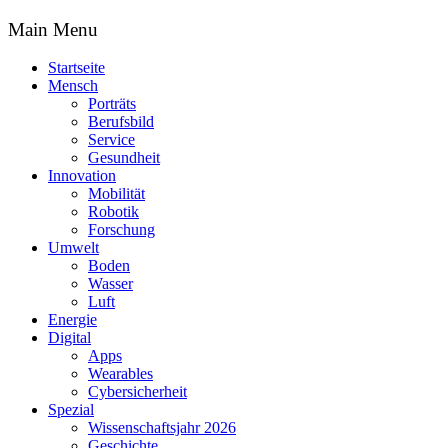
Main Menu
Startseite
Mensch
Porträts
Berufsbild
Service
Gesundheit
Innovation
Mobilität
Robotik
Forschung
Umwelt
Boden
Wasser
Luft
Energie
Digital
Apps
Wearables
Cybersicherheit
Spezial
Wissenschaftsjahr 2026
Geschichte