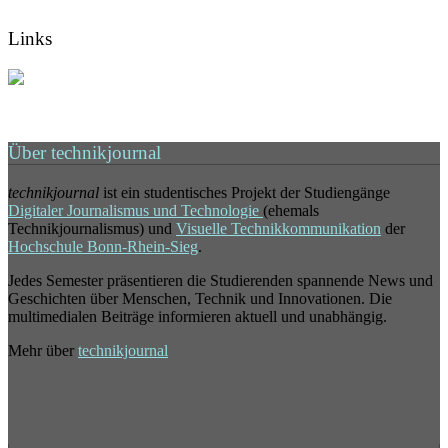
Links
Über technikjournal
technikjournal
ist ein studentisches Projekt der Studiengänge
Digitaler Journalismus und Technologie
(ehemals
Technikjournalismus) und
Visuelle Technikkommunikation
der
Hochschule Bonn-Rhein-Sieg
.
Jedes Semester präsentieren die Studierenden spannende News und
Geschichten über Menschen, Technik und Innovationen. Die
multimedialen Beiträge informieren aktuell und unabhängig.
Mehr über
technikjournal