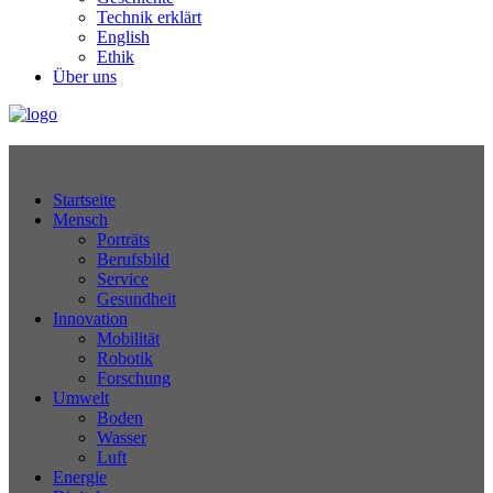
Technik erklärt
English
Ethik
Über uns
Technikjournal
Startseite
Mensch
Porträts
Berufsbild
Service
Gesundheit
Innovation
Mobilität
Robotik
Forschung
Umwelt
Boden
Wasser
Luft
Energie