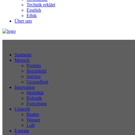
Technik erklärt
English
Ethik
Über uns
Technikjournal
Startseite
Mensch
Porträts
Berufsbild
Service
Gesundheit
Innovation
Mobilität
Robotik
Forschung
Umwelt
Boden
Wasser
Luft
Energie