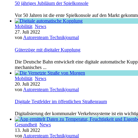
50 jähriges Jubiläum der Spielkonsole
Vor 50 Jahren ist die erste Spielkonsole auf den Markt gekomme
Mobilität
,
News
27. Juli 2022
von
Autorenteam Technikjournal
Güterzüge mit digitaler Kupplung
Die Deutsche Bahn entwickelt eine digitale automatische Kuppl
mechanisches ...
Mobilität
,
News
20. Juli 2022
von
Autorenteam Technikjournal
Digitale Testfelder im öffentlichen Straßenraum
Digitalisierung der kommunaler Verkehrssysteme ist ein wicht
Gesundheit
,
News
13. Juli 2022
von
Autorenteam Technikjournal