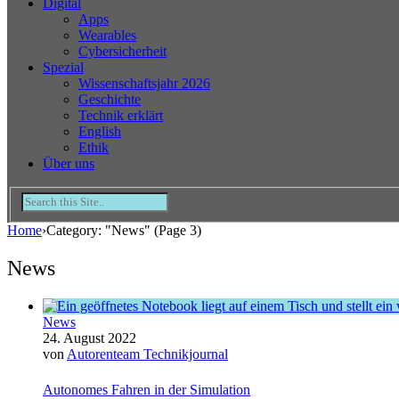
Digital
Apps
Wearables
Cybersicherheit
Spezial
Wissenschaftsjahr 2026
Geschichte
Technik erklärt
English
Ethik
Über uns
Home
›
Category: "News"
(Page 3)
News
News
24. August 2022
von
Autorenteam Technikjournal
Autonomes Fahren in der Simulation