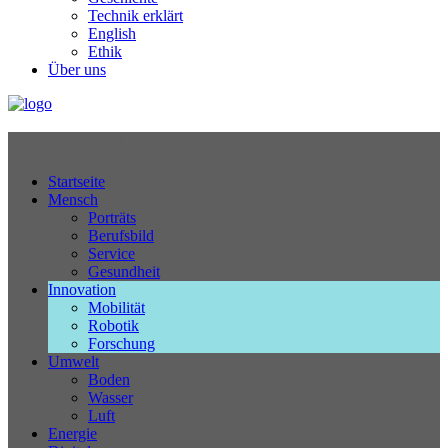
Technik erklärt
English
Ethik
Über uns
Technikjournal
Startseite
Mensch
Porträts
Berufsbild
Service
Gesundheit
Innovation
Mobilität
Robotik
Forschung
Umwelt
Boden
Wasser
Luft
Energie