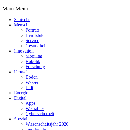
Main Menu
Startseite
Mensch
Porträts
Berufsbild
Service
Gesundheit
Innovation
Mobilität
Robotik
Forschung
Umwelt
Boden
Wasser
Luft
Energie
Digital
Apps
Wearables
Cybersicherheit
Spezial
Wissenschaftsjahr 2026
Geschichte