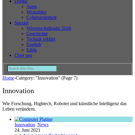
Digital
Apps
Wearables
Cybersicherheit
Spezial
Wissenschaftsjahr 2026
Geschichte
Technik erklärt
English
Ethik
Über uns
Home
›
Category: "Innovation"
(Page 7)
Innovation
Wie Forschung, Hightech, Roboter und künstliche Intelligenz das
Leben verändern.
Innovation
,
News
24. Juni 2021