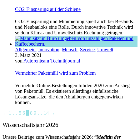
CO2-Einsparung auf der Schiene
CO2-Einsparung und Minimierung spielt auch bei Bestands-
und Neubauloks eine Rolle. Durch innovative Technik wird
so dem Klima- und Umweltschutz Rechnung getragen.
Allgemein
,
Innovation
,
Mensch
,
Service
,
Umwelt
3. März 2021
von
Autorenteam Technikjournal
Vermehrter Paketmüll wird zum Problem
Vermehrte Online-Bestellungen führten 2020 zum Anstieg
von Paketmüll. Es existieren allerdings einfallsreiche
Lösungsansätze, die den Abfallbergen entgegenwirken
können.
←
1
…
5
6
7
8
9
…
14
→
Wissenschaftsjahr 2026
Unsere Beiträge zum Wissenschaftsjahr 2026:
“Medizin der