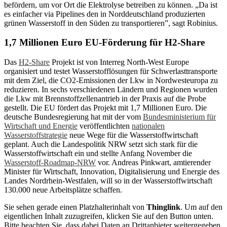
befördern, um vor Ort die Elektrolyse betreiben zu können. „Da ist
es einfacher via Pipelines den in Norddeutschland produzierten
grünen Wasserstoff in den Süden zu transportieren”, sagt Robinius.
1,7 Millionen Euro EU-Förderung für H2-Share
Das
H2-Share
Projekt ist von Interreg North-West Europe
organisiert und testet Wasserstofflösungen für Schwerlasttransporte
mit dem Ziel, die CO2-Emissionen der Lkw in Nordwesteuropa zu
reduzieren. In sechs verschiedenen Ländern und Regionen wurden
die Lkw mit Brennstoffzellenantrieb in der Praxis auf die Probe
gestellt. Die EU fördert das Projekt mit 1,7 Millionen Euro. Die
deutsche Bundesregierung hat mit der vom
Bundesministerium für
Wirtschaft und Energie
veröffentlichten
nationalen
Wasserstoffstrategie
neue Wege für die Wasserstoffwirtschaft
geplant. Auch die Landespolitik NRW setzt sich stark für die
Wasserstoffwirtschaft ein und stellte Anfang November die
Wasserstoff-Roadmap-NRW
vor. Andreas Pinkwart, amtierender
Minister für Wirtschaft, Innovation, Digitalisierung und Energie des
Landes Nordrhein-Westfalen, will so in der Wasserstoffwirtschaft
130.000 neue Arbeitsplätze schaffen.
Sie sehen gerade einen Platzhalterinhalt von
Thinglink
. Um auf den
eigentlichen Inhalt zuzugreifen, klicken Sie auf den Button unten.
Bitte beachten Sie, dass dabei Daten an Drittanbieter weitergegeben