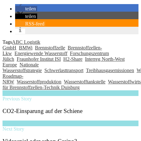
teilen
teilen
RSS-feed
Tags
ABC Logistik
GmbH
BMWi
Brennstoffzelle
Brennstoffzellen-
Lkw
Energiewende Wasserstoff
Forschungszentrum
Jülich
Fraunhofer Institut ISI
H2-Share
Interreg North-West
Europe
Nationale
Wasserstoffstrategie
Schwerlasttransport
Treibhausgasemissionen
Wa
Roadmap-
NRW
Wasserstoffproduktion
Wasserstofftankstelle
Wasserstoffwirts
für Brennstoffzellen-Technik Duisburg
Previous Story
CO2-Einsparung auf der Schiene
Next Story