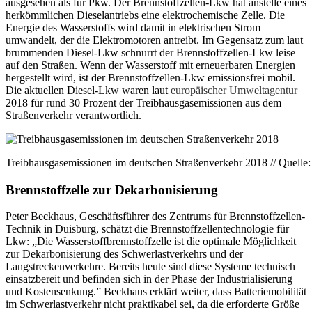
ausgesehen als für Pkw. Der Brennstoffzellen-Lkw hat anstelle eines
herkömmlichen Dieselantriebs eine elektrochemische Zelle. Die
Energie des Wasserstoffs wird damit in elektrischen Strom
umwandelt, der die Elektromotoren antreibt. Im Gegensatz zum laut
brummenden Diesel-Lkw schnurrt der Brennstoffzellen-Lkw leise
auf den Straßen. Wenn der Wasserstoff mit erneuerbaren Energien
hergestellt wird, ist der Brennstoffzellen-Lkw emissionsfrei mobil.
Die aktuellen Diesel-Lkw waren laut
europäischer Umweltagentur
2018 für rund 30 Prozent der Treibhausgasemissionen aus dem
Straßenverkehr verantwortlich.
Treibhausgasemissionen im deutschen Straßenverkehr 2018 // Quelle
Brennstoffzelle zur Dekarbonisierung
Peter Beckhaus, Geschäftsführer des Zentrums für Brennstoffzellen-
Technik in Duisburg, schätzt die Brennstoffzellentechnologie für
Lkw: „Die Wasserstoffbrennstoffzelle ist die optimale Möglichkeit
zur Dekarbonisierung des Schwerlastverkehrs und der
Langstreckenverkehre. Bereits heute sind diese Systeme technisch
einsatzbereit und befinden sich in der Phase der Industrialisierung
und Kostensenkung.” Beckhaus erklärt weiter, dass Batteriemobilität
im Schwerlastverkehr nicht praktikabel sei, da die erforderte Größe