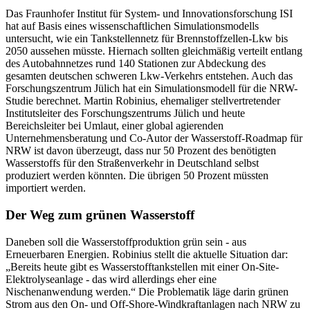
Das Fraunhofer Institut für System- und Innovationsforschung ISI
hat auf Basis eines wissenschaftlichen Simulationsmodells
untersucht, wie ein Tankstellennetz für Brennstoffzellen-Lkw bis
2050 aussehen müsste. Hiernach sollten gleichmäßig verteilt entlang
des Autobahnnetzes rund 140 Stationen zur Abdeckung des
gesamten deutschen schweren Lkw-Verkehrs entstehen. Auch das
Forschungszentrum Jülich hat ein Simulationsmodell für die NRW-
Studie berechnet. Martin Robinius, ehemaliger stellvertretender
Institutsleiter des Forschungszentrums Jülich und heute
Bereichsleiter bei Umlaut, einer global agierenden
Unternehmensberatung und Co-Autor der Wasserstoff-Roadmap für
NRW ist davon überzeugt, dass nur 50 Prozent des benötigten
Wasserstoffs für den Straßenverkehr in Deutschland selbst
produziert werden könnten. Die übrigen 50 Prozent müssten
importiert werden.
Der Weg zum grünen Wasserstoff
Daneben soll die Wasserstoffproduktion grün sein - aus
Erneuerbaren Energien. Robinius stellt die aktuelle Situation dar:
„Bereits heute gibt es Wasserstofftankstellen mit einer On-Site-
Elektrolyseanlage - das wird allerdings eher eine
Nischenanwendung werden.“ Die Problematik läge darin grünen
Strom aus den On- und Off-Shore-Windkraftanlagen nach NRW zu