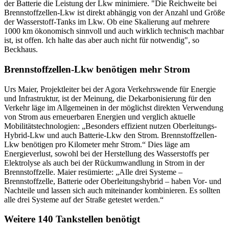
der Batterie die Leistung der Lkw minimiere. "Die Reichweite bei
Brennstoffzellen-Lkw ist direkt abhängig von der Anzahl und Größe
der Wasserstoff-Tanks im Lkw. Ob eine Skalierung auf mehrere
1000 km ökonomisch sinnvoll und auch wirklich technisch machbar
ist, ist offen. Ich halte das aber auch nicht für notwendig", so
Beckhaus.
Brennstoffzellen-Lkw benötigen mehr Strom
Urs Maier, Projektleiter bei der Agora Verkehrswende für Energie
und Infrastruktur, ist der Meinung, die Dekarbonisierung für den
Verkehr läge im Allgemeinen in der möglichst direkten Verwendung
von Strom aus erneuerbaren Energien und verglich aktuelle
Mobilitätstechnologien: „Besonders effizient nutzen Oberleitungs-
Hybrid-Lkw und auch Batterie-Lkw den Strom. Brennstoffzellen-
Lkw benötigen pro Kilometer mehr Strom.“ Dies läge am
Energieverlust, sowohl bei der Herstellung des Wasserstoffs per
Elektrolyse als auch bei der Rückumwandlung in Strom in der
Brennstoffzelle. Maier resümierte: „Alle drei Systeme –
Brennstoffzelle, Batterie oder Oberleitungshybrid – haben Vor- und
Nachteile und lassen sich auch miteinander kombinieren. Es sollten
alle drei Systeme auf der Straße getestet werden.“
Weitere 140 Tankstellen benötigt