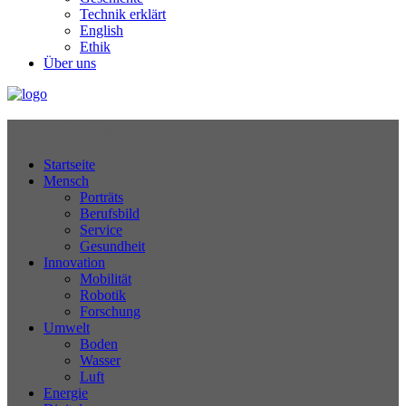
Technik erklärt
English
Ethik
Über uns
Technikjournal
Startseite
Mensch
Porträts
Berufsbild
Service
Gesundheit
Innovation
Mobilität
Robotik
Forschung
Umwelt
Boden
Wasser
Luft
Energie