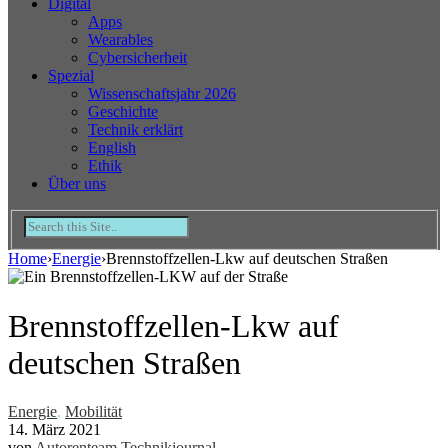
Digital
Apps
Wearables
Cybersicherheit
Spezial
Wissenschaftsjahr 2026
Geschichte
Technik erklärt
English
Ethik
Über uns
Home
›
Energie
›
Brennstoffzellen-Lkw auf deutschen Straßen
Brennstoffzellen-Lkw auf
deutschen Straßen
Energie
,
Mobilität
14. März 2021
von
Autorenteam Technikjournal