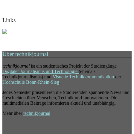
Links
Über technikjournal
technikjournal
ist ein studentisches Projekt der Studiengänge
Digitaler Journalismus und Technologie
(ehemals
Technikjournalismus) und
Visuelle Technikkommunikation
der
Hochschule Bonn-Rhein-Sieg
.
Jedes Semester präsentieren die Studierenden spannende News und
Geschichten über Menschen, Technik und Innovationen. Die
multimedialen Beiträge informieren aktuell und unabhängig.
Mehr über
technikjournal