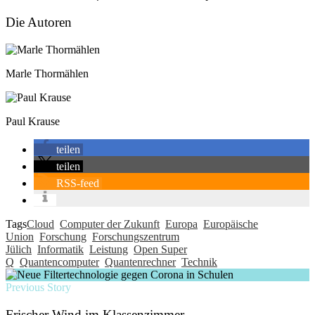
Die Autoren
Marle Thormählen
Paul Krause
teilen
teilen
RSS-feed
Tags
Cloud
Computer der Zukunft
Europa
Europäische
Union
Forschung
Forschungszentrum
Jülich
Informatik
Leistung
Open Super
Q
Quantencomputer
Quantenrechner
Technik
Previous Story
Frischer Wind im Klassenzimmer