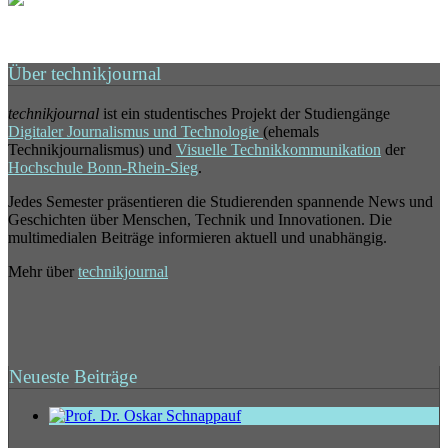
Über technikjournal
technikjournal
ist ein studentisches Projekt der Studiengänge
Digitaler Journalismus und Technologie
(ehemals
Technikjournalismus) und
Visuelle Technikkommunikation
der
Hochschule Bonn-Rhein-Sieg
.
Jedes Semester präsentieren die Studierenden spannende News und
Geschichten über Menschen, Technik und Innovationen. Die
multimedialen Beiträge informieren aktuell und unabhängig.
Mehr über
technikjournal
Neueste Beiträge