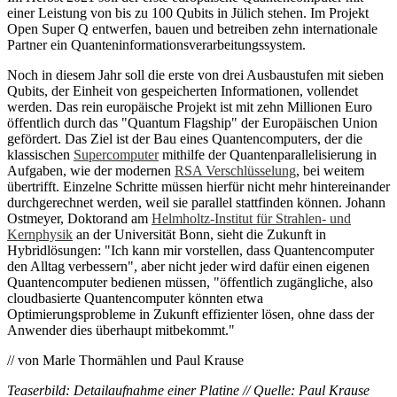
einer Leistung von bis zu 100 Qubits in Jülich stehen. Im Projekt
Open Super Q entwerfen, bauen und betreiben zehn internationale
Partner ein Quanteninformationsverarbeitungssystem.
Noch in diesem Jahr soll die erste von drei Ausbaustufen mit sieben
Qubits, der Einheit von gespeicherten Informationen, vollendet
werden. Das rein europäische Projekt ist mit zehn Millionen Euro
öffentlich durch das "Quantum Flagship" der Europäischen Union
gefördert. Das Ziel ist der Bau eines Quantencomputers, der die
klassischen
Supercomputer
mithilfe der Quantenparallelisierung in
Aufgaben, wie der modernen
RSA Verschlüsselung
, bei weitem
übertrifft. Einzelne Schritte müssen hierfür nicht mehr hintereinander
durchgerechnet werden, weil sie parallel stattfinden können. Johann
Ostmeyer, Doktorand am
Helmholtz-Institut für Strahlen- und
Kernphysik
an der Universität Bonn, sieht die Zukunft in
Hybridlösungen: "Ich kann mir vorstellen, dass Quantencomputer
den Alltag verbessern", aber nicht jeder wird dafür einen eigenen
Quantencomputer bedienen müssen, "öffentlich zugängliche, also
cloudbasierte Quantencomputer könnten etwa
Optimierungsprobleme in Zukunft effizienter lösen, ohne dass der
Anwender dies überhaupt mitbekommt."
// von Marle Thormählen und Paul Krause
Teaserbild: Detailaufnahme einer Platine // Quelle: Paul Krause