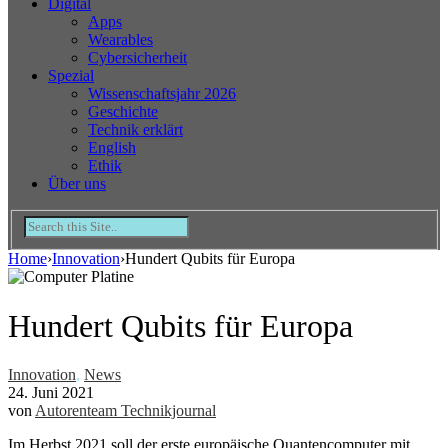
Digital
Apps
Wearables
Cybersicherheit
Spezial
Wissenschaftsjahr 2026
Geschichte
Technik erklärt
English
Ethik
Über uns
Home
›
Innovation
›
Hundert Qubits für Europa
Hundert Qubits für Europa
Innovation
,
News
24. Juni 2021
von
Autorenteam Technikjournal
Im Herbst 2021 soll der erste europäische Quantencomputer mit