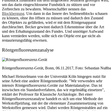
Fundstück zusammen mit dem umgebenen Sediment geborgen wird,
um das darin eingeschlossene Fundstück zu stützen und vor
Zerbrechen zu bewahren. Wissenschaftler nennen das
Blockbergung
. Um dann in das Innere des Sedimentblocks schauen
zu können, ohne ihn öffnen zu müssen und dadurch den Zustand
des Objektes zu gefährden, wird er mit dem Röntgenapparat
durchleuchtet. Becker gewinnt dadurch Erkenntnisse über die Art
und den Erhaltungszustand des Fundes. Und unnötiger Aufwand
kann vermieden werden, sollte sich ein Objekt erst gar nicht als
restaurierungsfähig erweisen.
Röntgenfluoreszenzanalyse
Röntgenfluoreszenz-Gerät, Bonn, 06.11.2017, Foto: Sebastian Nußb
Michael Heinzelmann von der Universität Köln hingegen nutzt für
seine Arbeit eine andere Röntgenmethode. "Wir verwenden sehr
intensiv Röntgenfluoreszenz-Geräte zur Materialanalyse. Das ist
inzwischen ein Standardverfahren, das wir regelmäßig einsetzen",
erklärt der Professor für Klassische Archäologie. Bei einer
Röntgenfluoreszenzanalyse handelt es sich um eine Methode der
Werkstoffprüfung, mit der die elementare Zusammensetzung von
Werkstoffen gemessen wird. Dabei werden Röntgenstrahlen auf ein