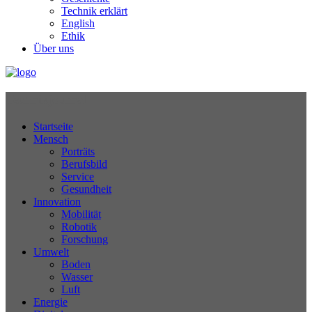
Technik erklärt
English
Ethik
Über uns
Technikjournal
Startseite
Mensch
Porträts
Berufsbild
Service
Gesundheit
Innovation
Mobilität
Robotik
Forschung
Umwelt
Boden
Wasser
Luft
Energie