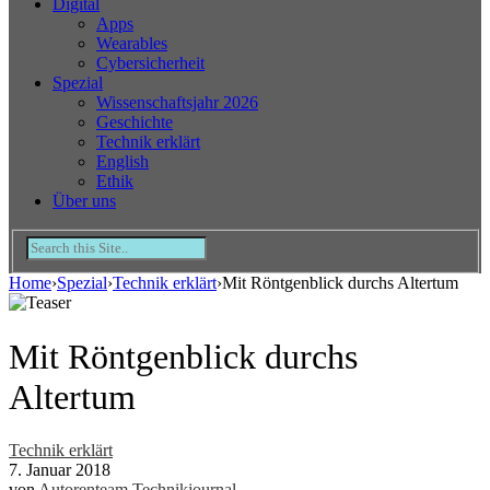
Digital
Apps
Wearables
Cybersicherheit
Spezial
Wissenschaftsjahr 2026
Geschichte
Technik erklärt
English
Ethik
Über uns
Home
›
Spezial
›
Technik erklärt
›
Mit Röntgenblick durchs Altertum
Mit Röntgenblick durchs
Altertum
Technik erklärt
7. Januar 2018
von
Autorenteam Technikjournal