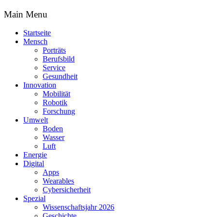
Main Menu
Startseite
Mensch
Porträts
Berufsbild
Service
Gesundheit
Innovation
Mobilität
Robotik
Forschung
Umwelt
Boden
Wasser
Luft
Energie
Digital
Apps
Wearables
Cybersicherheit
Spezial
Wissenschaftsjahr 2026
Geschichte