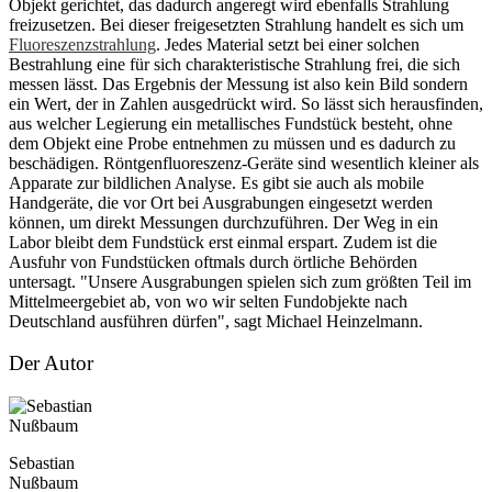
Objekt gerichtet, das dadurch angeregt wird ebenfalls Strahlung
freizusetzen. Bei dieser freigesetzten Strahlung handelt es sich um
Fluoreszenzstrahlung
. Jedes Material setzt bei einer solchen
Bestrahlung eine für sich charakteristische Strahlung frei, die sich
messen lässt. Das Ergebnis der Messung ist also kein Bild sondern
ein Wert, der in Zahlen ausgedrückt wird. So lässt sich herausfinden,
aus welcher Legierung ein metallisches Fundstück besteht, ohne
dem Objekt eine Probe entnehmen zu müssen und es dadurch zu
beschädigen. Röntgenfluoreszenz-Geräte sind wesentlich kleiner als
Apparate zur bildlichen Analyse. Es gibt sie auch als mobile
Handgeräte, die vor Ort bei Ausgrabungen eingesetzt werden
können, um direkt Messungen durchzuführen. Der Weg in ein
Labor bleibt dem Fundstück erst einmal erspart. Zudem ist die
Ausfuhr von Fundstücken oftmals durch örtliche Behörden
untersagt. "Unsere Ausgrabungen spielen sich zum größten Teil im
Mittelmeergebiet ab, von wo wir selten Fundobjekte nach
Deutschland ausführen dürfen", sagt Michael Heinzelmann.
Der Autor
Sebastian
Nußbaum