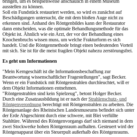
bringen, um es beispielsweise anschaulich in einem Museum
ausstellen zu können.
Soll ein Fundstück restauriert werden, so wird es zunächst auf
Beschädigungen untersucht, die mit dem bloßen Auge nicht zu
erkennen sind. Anhand des Röntgenbildes kann der Restaurator
dann entscheiden, was die optimale Behandlungsmethode für das
Objekt ist. Ähnlich wie ein Arzt, der vor der Behandlung eines
Knochenbruchs wissen muss, um welche Frakturform es sich
handelt. Und die Röntgenmethode bringt einen bedeutenden Vorteil
mit sich. Sie ist für die meist fragilen Objekt nahezu zerstörungsfrei.
Es geht um Informationen
"Mein Kerngeschäft ist die Informationsbeschaffung zur
Beantwortung wissenschaftlicher Fragestellungen", sagt Becker.
Wenn er ein Fundstück mit Röntgenstrahlen durchleuchtet, will er
dem Objekt Informationen entnehmen.
"Röntgenstrahlen sind kein Spielzeug", betont Holger Becker.
Durch eine Zusatzausbildung ist er nach der
Strahlenschutz- und
Röntgenverordnung
berechtigt mit Röntgenstrahlen zu arbeiten. Die
Röntgenanlage des Rheinischen Landesmuseums befindet sich unter
der Erde Abgeschirmt durch eine schwere, mit Blei verfüllte
Stahltüre. Während des Röntgenvorgangs darf sich niemand in dem
zwei Stockwerke hohen Röntgenraum aufhalten. Gesteuert wird der
Röntgenapparat über ein Steuerpult außerhalb des Röntgenraums.