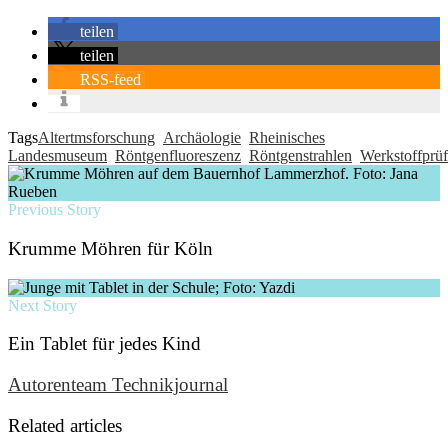
teilen
teilen
RSS-feed
Tags
Altertmsforschung
Archäologie
Rheinisches
Landesmuseum
Röntgenfluoreszenz
Röntgenstrahlen
Werkstoffprü
Previous Story
Krumme Möhren für Köln
Next Story
Ein Tablet für jedes Kind
Autorenteam Technikjournal
Related articles