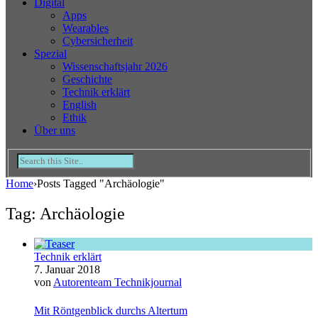
Digital
Apps
Wearables
Cybersicherheit
Spezial
Wissenschaftsjahr 2026
Geschichte
Technik erklärt
English
Ethik
Über uns
Home
›
Posts Tagged "Archäologie"
Tag: Archäologie
Technik erklärt
7. Januar 2018
von
Autorenteam Technikjournal
Mit Röntgenblick durchs Altertum