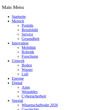
Main Menu
Startseite
Mensch
Porträts
Berufsbild
Service
Gesundheit
Innovation
Mobilität
Robotik
Forschung
Umwelt
Boden
Wasser
Luft
Energie
Digital
Apps
Wearables
Cybersicherheit
Spezial
Wissenschaftsjahr 2026
Geschichte