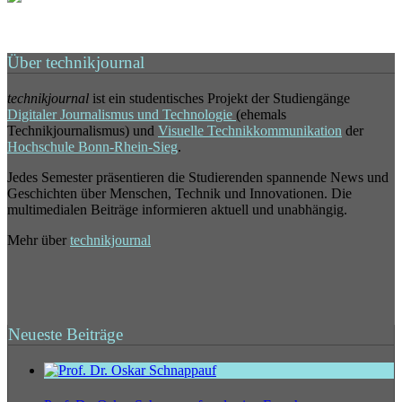
Über technikjournal
technikjournal
ist ein studentisches Projekt der Studiengänge
Digitaler Journalismus und Technologie
(ehemals
Technikjournalismus) und
Visuelle Technikkommunikation
der
Hochschule Bonn-Rhein-Sieg
.
Jedes Semester präsentieren die Studierenden spannende News und
Geschichten über Menschen, Technik und Innovationen. Die
multimedialen Beiträge informieren aktuell und unabhängig.
Mehr über
technikjournal
Neueste Beiträge