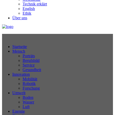
Technik erklärt
English
Ethik
Über uns
Technikjournal
Startseite
Mensch
Porträts
Berufsbild
Service
Gesundheit
Innovation
Mobilität
Robotik
Forschung
Umwelt
Boden
Wasser
Luft
Energie