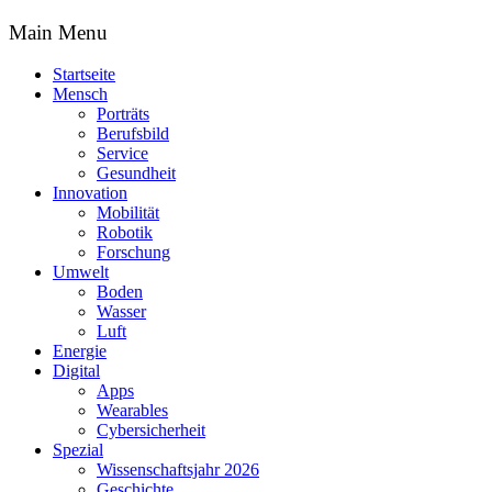
Main Menu
Startseite
Mensch
Porträts
Berufsbild
Service
Gesundheit
Innovation
Mobilität
Robotik
Forschung
Umwelt
Boden
Wasser
Luft
Energie
Digital
Apps
Wearables
Cybersicherheit
Spezial
Wissenschaftsjahr 2026
Geschichte