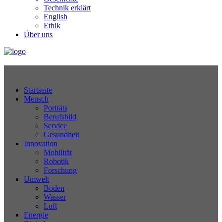
Technik erklärt
English
Ethik
Über uns
Technikjournal
Startseite
Mensch
Porträts
Berufsbild
Service
Gesundheit
Innovation
Mobilität
Robotik
Forschung
Umwelt
Boden
Wasser
Luft
Energie