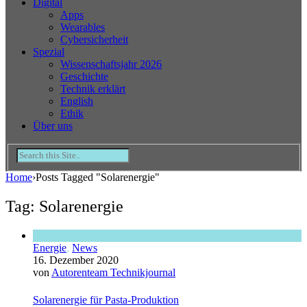
Digital
Apps
Wearables
Cybersicherheit
Spezial
Wissenschaftsjahr 2026
Geschichte
Technik erklärt
English
Ethik
Über uns
Home
›
Posts Tagged "Solarenergie"
Tag: Solarenergie
Energie
,
News
16. Dezember 2020
von
Autorenteam Technikjournal
Solarenergie für Pasta-Produktion