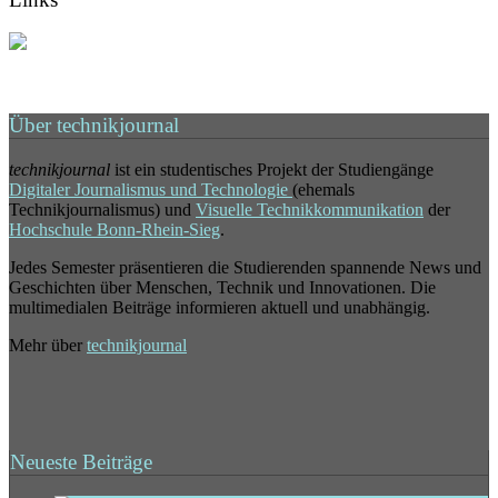
Über technikjournal
technikjournal
ist ein studentisches Projekt der Studiengänge
Digitaler Journalismus und Technologie
(ehemals
Technikjournalismus) und
Visuelle Technikkommunikation
der
Hochschule Bonn-Rhein-Sieg
.
Jedes Semester präsentieren die Studierenden spannende News und
Geschichten über Menschen, Technik und Innovationen. Die
multimedialen Beiträge informieren aktuell und unabhängig.
Mehr über
technikjournal
Neueste Beiträge