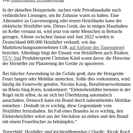
In der aktuellen Heizperiode, suchen viele Privathaushalte nach
verlässlichen Lösungen, um ihr Zuhause warm zu halten. Eine
Alternative zu Gasversorgung oder teuren Heizöltanks kann der
elektrische Heizlüfter sein. Dieses Gerät, das in einigen Haushalten
im Keller verstaut ist, wird jetzt von mehr Menschen in Betracht
gezogen. Alleine zwischen Januar und Juni 2022 wurden in
Deutschland 600.000 Heizlüfter verkauft, wie das
Marktforschungsunternehmen GfK
auf Anfrage des Tagesspiegel
berichtet. Allerdings birgt der Einsatz von Heizlüftern auch Risiken.
TÜV Süd
Produktexperte Christian Kästl warnt davor, die Hinweise
der Hersteller zur Platzierung der Geräte zu ignorieren.
Bei falscher Anwendung ist die Gefahr groß, dass die Heizgeräte
Feuer fangen oder Mobiliar anstecken. Sollte dies vorkommen, wird
häufig die Feuerwehr gerufen. Nicolas Knop, Berufsfeuerwehrmann
im Rhein-Sieg-Kreis, konkretisiert: “Elektroheizlüfter brennen in der
Regel nicht selbst, da sie sich bei Überhitzung automatisch
ausschalten. Dennoch kann ein Brand durch nahestehendes Mobiliar
entstehen - Deshalb ist es wichtig, diese Gegenstände vom
Heizlüfter fernzuhalten. Im Fall eines Brandes ist es wichtig, den
Elektroheizlüfter sofort aus der Steckdose zu ziehen und den Brand
mit einem Feuerlöscher zu bekämpfen.”
Teaserbild: Heizlüfter sind leichtentflammbar.// Quelle: Nicole Koch