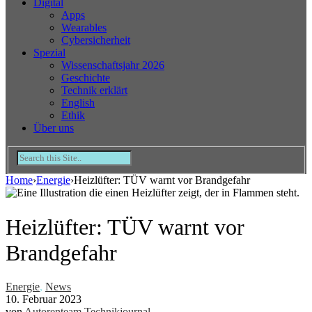
Digital
Apps
Wearables
Cybersicherheit
Spezial
Wissenschaftsjahr 2026
Geschichte
Technik erklärt
English
Ethik
Über uns
Home
›
Energie
›
Heizlüfter: TÜV warnt vor Brandgefahr
Heizlüfter: TÜV warnt vor
Brandgefahr
Energie
,
News
10. Februar 2023
von
Autorenteam Technikjournal