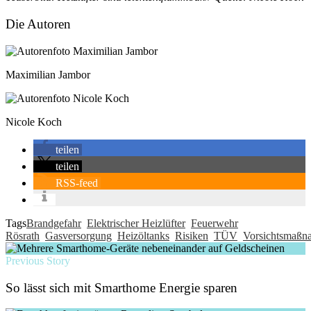
Die Autoren
Maximilian Jambor
Nicole Koch
teilen
teilen
RSS-feed
Tags
Brandgefahr
Elektrischer Heizlüfter
Feuerwehr
Rösrath
Gasversorgung
Heizöltanks
Risiken
TÜV
Vorsichtsmaßn
Previous Story
So lässt sich mit Smarthome Energie sparen