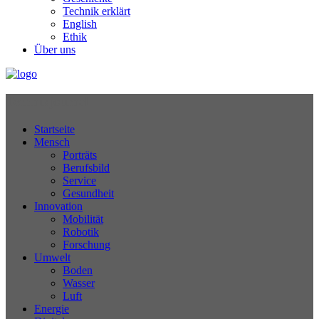
Technik erklärt
English
Ethik
Über uns
Technikjournal
Startseite
Mensch
Porträts
Berufsbild
Service
Gesundheit
Innovation
Mobilität
Robotik
Forschung
Umwelt
Boden
Wasser
Luft
Energie