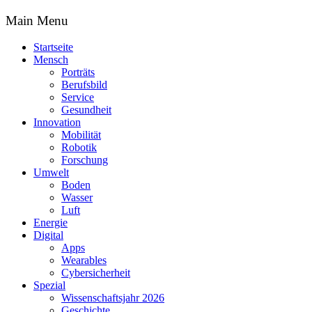
Main Menu
Startseite
Mensch
Porträts
Berufsbild
Service
Gesundheit
Innovation
Mobilität
Robotik
Forschung
Umwelt
Boden
Wasser
Luft
Energie
Digital
Apps
Wearables
Cybersicherheit
Spezial
Wissenschaftsjahr 2026
Geschichte