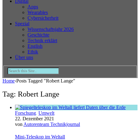
Digital
Apps
Wearables
Cybersicherheit
Spezial
Wissenschaftsjahr 2026
Geschichte
Technik erklärt
English
Ethik
Über uns
Home
›
Posts Tagged "Robert Lange"
Tag: Robert Lange
Forschung
,
Umwelt
22. Dezember 2021
von
Autorenteam Technikjournal
Mini-Teleskop im Weltall