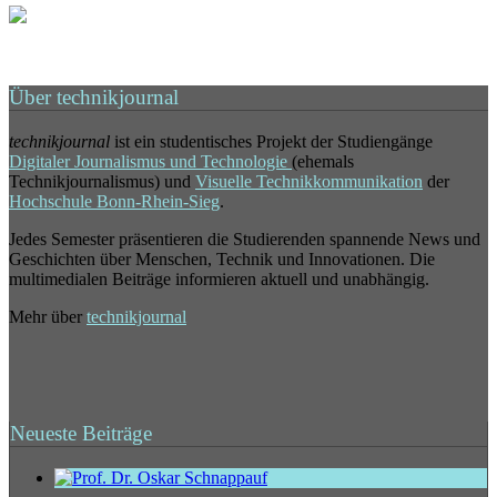
Über technikjournal
technikjournal
ist ein studentisches Projekt der Studiengänge
Digitaler Journalismus und Technologie
(ehemals
Technikjournalismus) und
Visuelle Technikkommunikation
der
Hochschule Bonn-Rhein-Sieg
.
Jedes Semester präsentieren die Studierenden spannende News und
Geschichten über Menschen, Technik und Innovationen. Die
multimedialen Beiträge informieren aktuell und unabhängig.
Mehr über
technikjournal
Neueste Beiträge