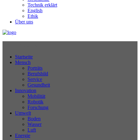
Technik erklärt
English
Ethik
Über uns
Technikjournal
Startseite
Mensch
Porträts
Berufsbild
Service
Gesundheit
Innovation
Mobilität
Robotik
Forschung
Umwelt
Boden
Wasser
Luft
Energie