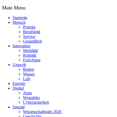
Main Menu
Startseite
Mensch
Porträts
Berufsbild
Service
Gesundheit
Innovation
Mobilität
Robotik
Forschung
Umwelt
Boden
Wasser
Luft
Energie
Digital
Apps
Wearables
Cybersicherheit
Spezial
Wissenschaftsjahr 2026
Geschichte