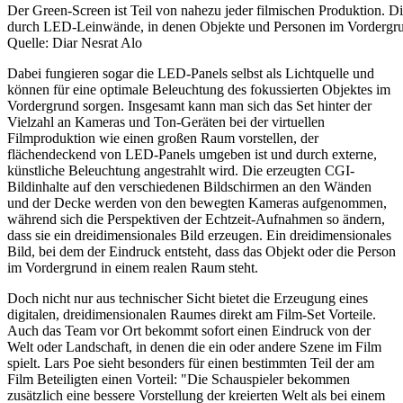
Der Green-Screen ist Teil von nahezu jeder filmischen Produktion. Die
durch LED-Leinwände, in denen Objekte und Personen im Vordergrund
Quelle: Diar Nesrat Alo
Dabei fungieren sogar die LED-Panels selbst als Lichtquelle und
können für eine optimale Beleuchtung des fokussierten Objektes im
Vordergrund sorgen. Insgesamt kann man sich das Set hinter der
Vielzahl an Kameras und Ton-Geräten bei der virtuellen
Filmproduktion wie einen großen Raum vorstellen, der
flächendeckend von LED-Panels umgeben ist und durch externe,
künstliche Beleuchtung angestrahlt wird. Die erzeugten CGI-
Bildinhalte auf den verschiedenen Bildschirmen an den Wänden
und der Decke werden von den bewegten Kameras aufgenommen,
während sich die Perspektiven der Echtzeit-Aufnahmen so ändern,
dass sie ein dreidimensionales Bild erzeugen. Ein dreidimensionales
Bild, bei dem der Eindruck entsteht, dass das Objekt oder die Person
im Vordergrund in einem realen Raum steht.
Doch nicht nur aus technischer Sicht bietet die Erzeugung eines
digitalen, dreidimensionalen Raumes direkt am Film-Set Vorteile.
Auch das Team vor Ort bekommt sofort einen Eindruck von der
Welt oder Landschaft, in denen die ein oder andere Szene im Film
spielt. Lars Poe sieht besonders für einen bestimmten Teil der am
Film Beteiligten einen Vorteil: "Die Schauspieler bekommen
zusätzlich eine bessere Vorstellung der kreierten Welt als bei einem