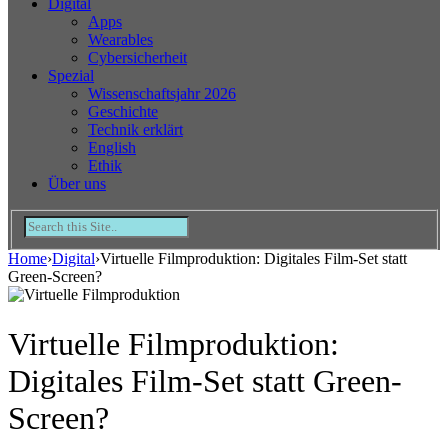
Digital
Apps
Wearables
Cybersicherheit
Spezial
Wissenschaftsjahr 2026
Geschichte
Technik erklärt
English
Ethik
Über uns
Home
›
Digital
›
Virtuelle Filmproduktion: Digitales Film-Set statt
Green-Screen?
Virtuelle Filmproduktion:
Digitales Film-Set statt Green-
Screen?