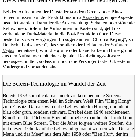
Bei den Aufnahmen der Darsteller vor dem Green- oder Blue-
Screen müssen laut der Produktionsfirma
Aspekteins
einige Aspekte
beachtet werden. Darunter die Ausleuchtung, Schatten oder störende
Reflexionen. Sofern die Aufnahmen im Kasten sind, geht das
vorhandene Dreh-Material in die Post-Produktion über. Diese
besteht aus zwei Vorgängen: Im sogenannten "Chroma Keying“, zu
Deutsch "Farbstanzen“, das vor allem der
Leitfaden der Software
Vegas
thematisiert, wird die grüne oder blaue Farbe im Hintergrund
aus den Aufnahmen mit einer digitalen Bearbeitungssoftware
herausgeschnitten, sodass nur noch die Person(en) oder Objekte im
Vordergrund vorhanden sind.
Die Screen-Technologie im Wandel der Zeit
Bereits 1933 kam die damals noch vollkommen neue Screen-
Technologie zum ersten Mal im Schwarz-Weiß-Film "King Kong“
zum Einsatz. Damals waren die Leinwände im Hintergrund nicht
blau oder grün, sondern schwarz. Erst bei dem 1940 erschienenen
Kinofilm "Der Dieb von Bagdad“ arbeitete man bei der Produktion
mit einem Blue-Screen. Über die Jahre folgten weitere Streifen, die
mit dieser Technik
auf die Leinwand gebracht wurden
wie "Der alte
Mann und das Meer“ aus dem Jahr 1958 oder "Ben Hur“, der im