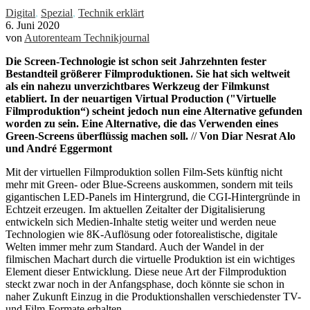
Digital
,
Spezial
,
Technik erklärt
6. Juni 2020
von
Autorenteam Technikjournal
Die Screen-Technologie ist schon seit Jahrzehnten fester
Bestandteil größerer Filmproduktionen. Sie hat sich weltweit
als ein nahezu unverzichtbares Werkzeug der Filmkunst
etabliert. In der neuartigen Virtual Production ("Virtuelle
Filmproduktion“) scheint jedoch nun eine Alternative gefunden
worden zu sein. Eine Alternative, die das Verwenden eines
Green-Screens überflüssig machen soll.
//
Von Diar Nesrat Alo
und André Eggermont
Mit der virtuellen Filmproduktion sollen Film-Sets künftig nicht
mehr mit Green- oder Blue-Screens auskommen, sondern mit teils
gigantischen LED-Panels im Hintergrund, die CGI-Hintergründe in
Echtzeit erzeugen. Im aktuellen Zeitalter der Digitalisierung
entwickeln sich Medien-Inhalte stetig weiter und werden neue
Technologien wie 8K-Auflösung oder fotorealistische, digitale
Welten immer mehr zum Standard. Auch der Wandel in der
filmischen Machart durch die virtuelle Produktion ist ein wichtiges
Element dieser Entwicklung. Diese neue Art der Filmproduktion
steckt zwar noch in der Anfangsphase, doch könnte sie schon in
naher Zukunft Einzug in die Produktionshallen verschiedenster TV-
und Film-Formate erhalten.