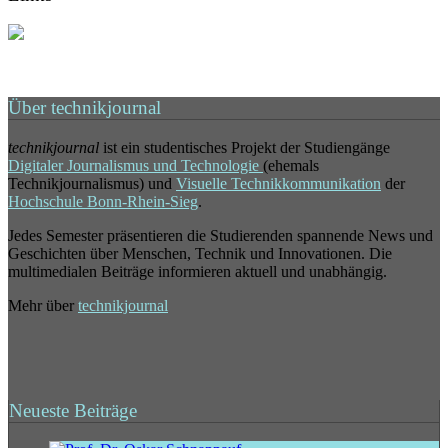
Über technikjournal
technikjournal
ist ein studentisches Projekt der Studiengänge
Digitaler Journalismus und Technologie
(ehemals
Technikjournalismus) und
Visuelle Technikkommunikation
der
Hochschule Bonn-Rhein-Sieg
.
Jedes Semester präsentieren die Studierenden spannende News und
Geschichten über Menschen, Technik und Innovationen. Die
multimedialen Beiträge informieren aktuell und unabhängig.
Mehr über
technikjournal
Neueste Beiträge