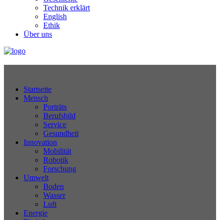
Technik erklärt
English
Ethik
Über uns
Technikjournal
Startseite
Mensch
Porträts
Berufsbild
Service
Gesundheit
Innovation
Mobilität
Robotik
Forschung
Umwelt
Boden
Wasser
Luft
Energie