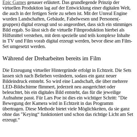
Epic Games
genauer erläutert. Das grundlegende Prinzip der
virtuellen Produktion lag auf der Entwicklung einer digitalen Welt,
die auch in der fertigen Serie zu sehen ist. Mit der Unreal Engine
wurden Landschaften, Gebäude, Fabelwesen und Personen(-
gruppen) digital erzeugt und so angeordnet, dass sich ein stimmiges
Bild ergab. So lässt sich die virtuelle Filmproduktion hierbei als
Hilfsmittel verstehen, mit dem spezielle und teils komplexe Inhalte
in TV und Film vorab digital erzeugt werden, bevor diese am Film-
Set umgesetzt werden.
Während der Dreharbeiten bereits im Film
Die Erzeugung virtueller Hintergründe erfolgt in Echtzeit. Die Sets
lassen sich nach Belieben verändern, sodass ein ganz neuer
Bildeindruck entsteht. So wird eine Landschaft, die über mehrere
LED-Bildschirme flimmert, jederzeit neu ausgerichtet oder
beleuchtet, bis ein digitales Bild entsteht, das für die jeweilige
Aufnahme passt. Für Lars Poe ist dies ein wichtiger Schritt: "Die
Bewegung der Kamera wird in Echtzeit in das Programm
übertragen. Diese Methode bietet viele Möglichkeiten, da sie ganz
ohne das "Keying“ funktioniert und schon das richtige Licht am Set
erzeugt.“