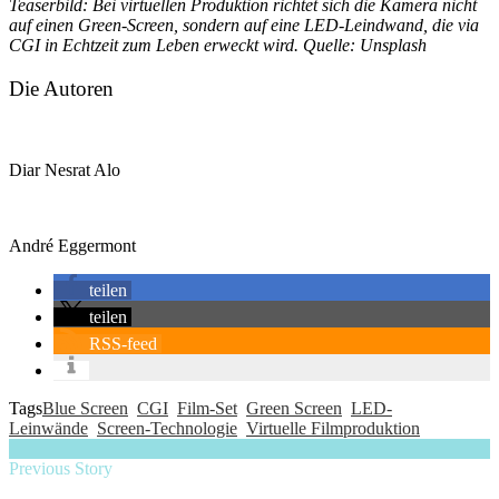
Teaserbild: Bei virtuellen Produktion richtet sich die Kamera nicht
auf einen Green-Screen, sondern auf eine LED-Leindwand, die via
CGI in Echtzeit zum Leben erweckt wird. Quelle: Unsplash
Die Autoren
Diar Nesrat Alo
André Eggermont
teilen
teilen
RSS-feed
Tags
Blue Screen
CGI
Film-Set
Green Screen
LED-
Leinwände
Screen-Technologie
Virtuelle Filmproduktion
Previous Story