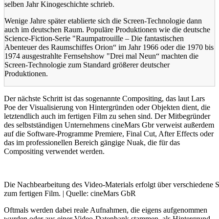
selben Jahr Kinogeschichte schrieb.
Wenige Jahre später etablierte sich die Screen-Technologie dann
auch im deutschen Raum. Populäre Produktionen wie die deutsche
Science-Fiction-Serie "Raumpatrouille – Die fantastischen
Abenteuer des Raumschiffes Orion“ im Jahr 1966 oder die 1970 bis
1974 ausgestrahlte Fernsehshow "Drei mal Neun“ machten die
Screen-Technologie zum Standard größerer deutscher
Produktionen.
Der nächste Schritt ist das sogenannte Compositing, das laut Lars
Poe der Visualisierung von Hintergründen oder Objekten dient, die
letztendlich auch im fertigen Film zu sehen sind. Der Mitbegründer
des selbstständigen Unternehmens cineMars Gbr verweist außerdem
auf die Software-Programme Premiere, Final Cut, After Effects oder
das im professionellen Bereich gängige Nuak, die für das
Compositing verwendet werden.
Die Nachbearbeitung des Video-Materials erfolgt über verschiedene Sof
zum fertigen Film. | Quelle: cineMars GbR
Oftmals werden dabei reale Aufnahmen, die eigens aufgenommen
wurden oder aus einer Video-Datenbank stammen, als Hintergrund