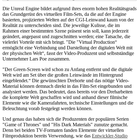
Die Unreal Engine bildet aufgrund ihres enorm hohen Realitätsgrads
das Grundgerüst des virtuellen Film-Sets, da die auf der Engine
basierten, projizierten Welten auf der CGI-Leinwand kaum von der
Realität zu unterscheiden sind. Die jeweilige Kulisse, die im
Rahmen einer bestimmten Szene präsent sein soll, kann jederzeit
geändert, angepasst und zugeschnitten werden; eine Tatsache, die
vielerlei Vorteile mit sich bringt. "Die "Virtual Production“
ermöglicht eine Verbindung und Darstellung der digitalen Welt mit
der physischen Welt“, fasst der Video-Produzent und selbstständige
Unternehmer Lars Poe zusammen.
"Der Green-Screen wird schon zu Anfang entfernt und die digitale
Welt wird am Set über die großen Leinwände im Hintergrund
eingeblendet.“ Die gewünschten Drehorte und das nötige Video-
Material können demnach direkt in das Film-Set eingebunden und
analysiert werden. Das bedeutet, dass bereits vor den Dreharbeiten
die komplette Welt geschaffen wird und anhand dieser filmische
Elemente wie die Kamerafahrten, technische Einstellungen und die
Beleuchtung vorab festgelegt werden können.
Und genau das haben sich die Produzenten der populären Serien
"Game of Thrones" und "His Dark Materials" zunutze gemacht.
Denn bei beiden TV-Formaten fanden Elemente der virtuellen
Filmproduktion bereits Verwendung, wie das
Entwickler-Studio