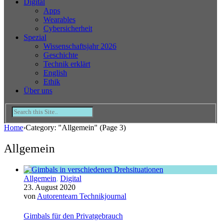
Digital
Apps
Wearables
Cybersicherheit
Spezial
Wissenschaftsjahr 2026
Geschichte
Technik erklärt
English
Ethik
Über uns
Home
›
Category: "Allgemein"
(Page 3)
Allgemein
Allgemein
,
Digital
23. August 2020
von
Autorenteam Technikjournal
Gimbals für den Privatgebrauch