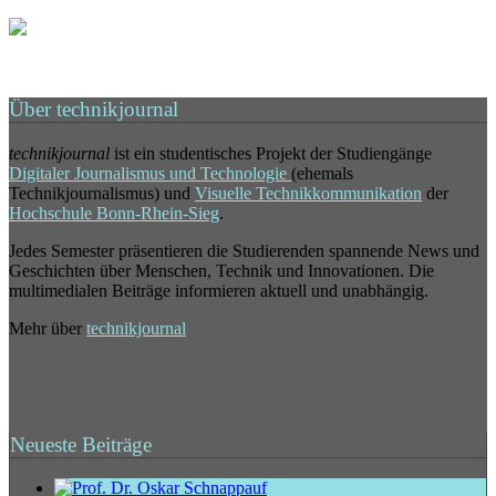
Über technikjournal
technikjournal
ist ein studentisches Projekt der Studiengänge
Digitaler Journalismus und Technologie
(ehemals
Technikjournalismus) und
Visuelle Technikkommunikation
der
Hochschule Bonn-Rhein-Sieg
.
Jedes Semester präsentieren die Studierenden spannende News und
Geschichten über Menschen, Technik und Innovationen. Die
multimedialen Beiträge informieren aktuell und unabhängig.
Mehr über
technikjournal
Neueste Beiträge