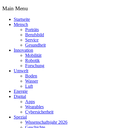
Main Menu
Startseite
Mensch
Porträts
Berufsbild
Service
Gesundheit
Innovation
Mobilität
Robotik
Forschung
Umwelt
Boden
Wasser
Luft
Energie
Digital
Apps
Wearables
Cybersicherheit
Spezial
Wissenschaftsjahr 2026
Geschichte