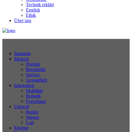
Technik erklärt
English
Ethik
Über uns
Technikjournal
Startseite
Mensch
Porträts
Berufsbild
Service
Gesundheit
Innovation
Mobilität
Robotik
Forschung
Umwelt
Boden
Wasser
Luft
Energie