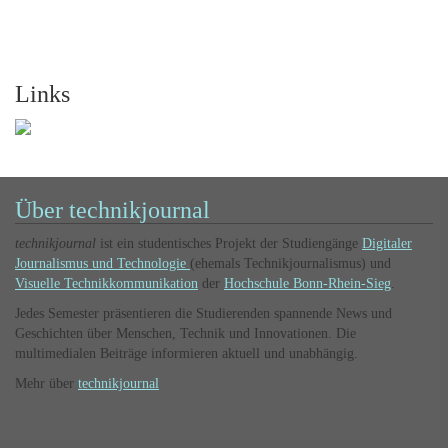
Links
Über technikjournal
technikjournal
ist ein studentisches Projekt der Studiengänge
Digitaler
Journalismus und Technologie
(ehemals Technikjournalismus) und
Visuelle Technikkommunikation
der
Hochschule Bonn-Rhein-Sieg
.
Jedes Semester präsentieren die Studierenden spannende News und
Geschichten über Menschen, Technik und Innovationen. Die
multimedialen Beiträge informieren aktuell und unabhängig.
Mehr über
technikjournal