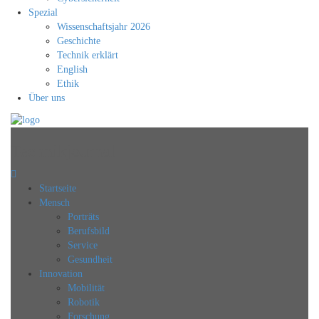
Spezial
Wissenschaftsjahr 2026
Geschichte
Technik erklärt
English
Ethik
Über uns
Technikjournal
Startseite
Mensch
Porträts
Berufsbild
Service
Gesundheit
Innovation
Mobilität
Robotik
Forschung