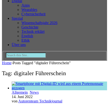
Digital
Apps
Wearables
Cybersicherheit
Spezial
Wissenschaftsjahr 2026
Geschichte
Technik erklärt
English
Ethik
Über uns
Home
›
Posts Tagged "digitaler Führerschein"
Tag: digitaler Führerschein
Allgemein
,
News
14. Juni 2022
von
Autorenteam Technikjournal