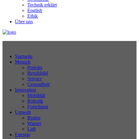
Technik erklärt
English
Ethik
Über uns
Technikjournal
Startseite
Mensch
Porträts
Berufsbild
Service
Gesundheit
Innovation
Mobilität
Robotik
Forschung
Umwelt
Boden
Wasser
Luft
Energie