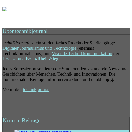
Über technikjournal
technikjournal
ist ein studentisches Projekt der Studiengänge
Digitaler Journalismus und Technologie
(ehemals
Technikjournalismus) und
Visuelle Technikkommunikation
der
Hochschule Bonn-Rhein-Sieg
.
Jedes Semester präsentieren die Studierenden spannende News und
Geschichten über Menschen, Technik und Innovationen. Die
multimedialen Beiträge informieren aktuell und unabhängig.
Mehr über
technikjournal
Neueste Beiträge