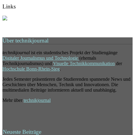
Links
Über technikjournal
technikjournal
ist ein studentisches Projekt der Studiengänge
Digitaler Journalismus und Technologie
(ehemals
Technikjournalismus) und
Visuelle Technikkommunikation
der
Hochschule Bonn-Rhein-Sieg
.
Jedes Semester präsentieren die Studierenden spannende News und
Geschichten über Menschen, Technik und Innovationen. Die
multimedialen Beiträge informieren aktuell und unabhängig.
Mehr über
technikjournal
Neueste Beiträge