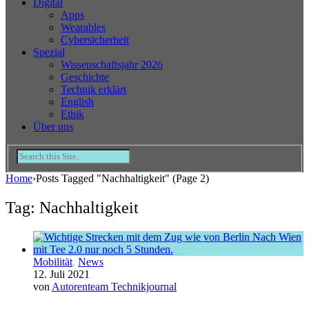
Digital
Apps
Wearables
Cybersicherheit
Spezial
Wissenschaftsjahr 2026
Geschichte
Technik erklärt
English
Ethik
Über uns
Home
›
Posts Tagged "Nachhaltigkeit"
(Page 2)
Tag: Nachhaltigkeit
Mobilität
,
News
12. Juli 2021
von
Autorenteam Technikjournal