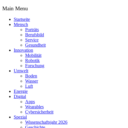
Main Menu
Startseite
Mensch
Porträts
Berufsbild
Service
Gesundheit
Innovation
Mobilität
Robotik
Forschung
Umwelt
Boden
Wasser
Luft
Energie
Digital
Apps
Wearables
Cybersicherheit
Spezial
Wissenschaftsjahr 2026
Geschichte