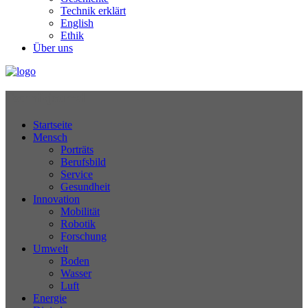
Technik erklärt
English
Ethik
Über uns
Technikjournal
Startseite
Mensch
Porträts
Berufsbild
Service
Gesundheit
Innovation
Mobilität
Robotik
Forschung
Umwelt
Boden
Wasser
Luft
Energie