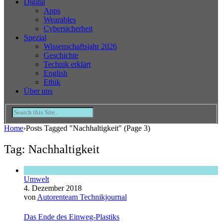
Digital
Apps
Wearables
Cybersicherheit
Spezial
Wissenschaftsjahr 2026
Geschichte
Technik erklärt
English
Ethik
Über uns
Home
›
Posts Tagged "Nachhaltigkeit"
(Page 3)
Tag: Nachhaltigkeit
Umwelt
4. Dezember 2018
von
Autorenteam Technikjournal
Das Ende des Einweg-Plastiks