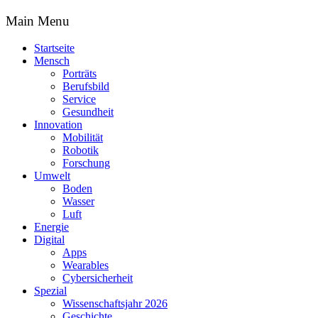
Main Menu
Startseite
Mensch
Porträts
Berufsbild
Service
Gesundheit
Innovation
Mobilität
Robotik
Forschung
Umwelt
Boden
Wasser
Luft
Energie
Digital
Apps
Wearables
Cybersicherheit
Spezial
Wissenschaftsjahr 2026
Geschichte