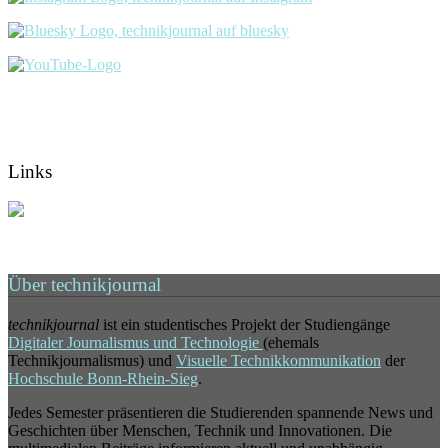
Links
Über technikjournal
technikjournal
ist ein studentisches Projekt der Studiengänge
Digitaler Journalismus und Technologie
(ehemals
Technikjournalismus) und
Visuelle Technikkommunikation
der
Hochschule Bonn-Rhein-Sieg
.
Jedes Semester präsentieren die Studierenden spannende News und
Geschichten über Menschen, Technik und Innovationen. Die