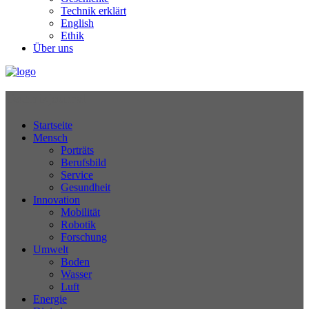
Technik erklärt
English
Ethik
Über uns
Technikjournal
Startseite
Mensch
Porträts
Berufsbild
Service
Gesundheit
Innovation
Mobilität
Robotik
Forschung
Umwelt
Boden
Wasser
Luft
Energie