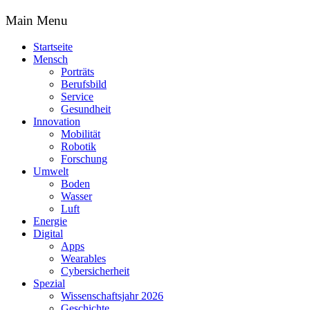
Main Menu
Startseite
Mensch
Porträts
Berufsbild
Service
Gesundheit
Innovation
Mobilität
Robotik
Forschung
Umwelt
Boden
Wasser
Luft
Energie
Digital
Apps
Wearables
Cybersicherheit
Spezial
Wissenschaftsjahr 2026
Geschichte