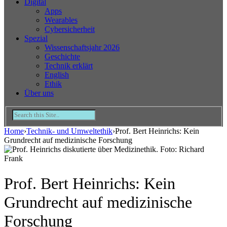
Digital
Apps
Wearables
Cybersicherheit
Spezial
Wissenschaftsjahr 2026
Geschichte
Technik erklärt
English
Ethik
Über uns
Home
›
Technik- und Umweltethik
›
Prof. Bert Heinrichs: Kein
Grundrecht auf medizinische Forschung
Prof. Bert Heinrichs: Kein
Grundrecht auf medizinische
Forschung