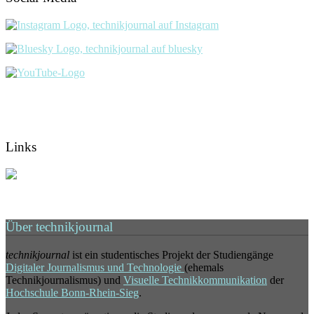
Links
Über technikjournal
technikjournal
ist ein studentisches Projekt der Studiengänge
Digitaler Journalismus und Technologie
(ehemals
Technikjournalismus) und
Visuelle Technikkommunikation
der
Hochschule Bonn-Rhein-Sieg
.