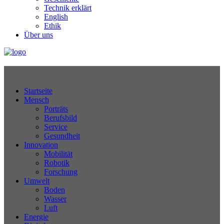
Technik erklärt
English
Ethik
Über uns
Technikjournal
Startseite
Mensch
Porträts
Berufsbild
Service
Gesundheit
Innovation
Mobilität
Robotik
Forschung
Umwelt
Boden
Wasser
Luft
Energie