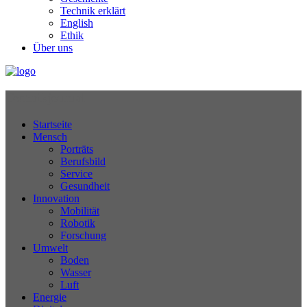
Technik erklärt
English
Ethik
Über uns
Technikjournal
Startseite
Mensch
Porträts
Berufsbild
Service
Gesundheit
Innovation
Mobilität
Robotik
Forschung
Umwelt
Boden
Wasser
Luft
Energie