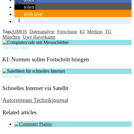
teilen
RSS-feed
Tags
AIMOS
Datenanalyse
Forschung
KI
Medizin
TU
München
Uwe Haverkamp
Previous Story
KI: Normen sollen Fortschritt bringen
Next Story
Schnelles Internet via Satellit
Autorenteam Technikjournal
Related articles