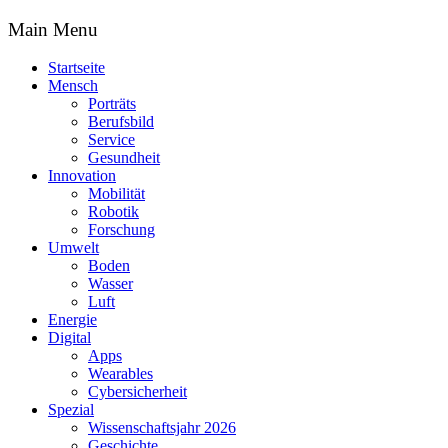
Main Menu
Startseite
Mensch
Porträts
Berufsbild
Service
Gesundheit
Innovation
Mobilität
Robotik
Forschung
Umwelt
Boden
Wasser
Luft
Energie
Digital
Apps
Wearables
Cybersicherheit
Spezial
Wissenschaftsjahr 2026
Geschichte