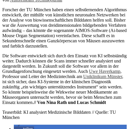
Forscher der TU München haben einen selbstlernenden Algorithmus
entwickelt, der mithilfe von künstlichen neuronalen Netzwerken bei
der Analyse von biowissenschaftlichen Bilddaten helfen soll. Bisher
war die Auswertung von dreidimensionalen bildgebenden Verfahren
aufwändig – das könnte die sogenannte AIMOS-Software (Ai-based
Mouse Organ Segmentation) vereinfachen. Diese schafft es in
Sekundenschnelle einen Ganzkörperscan von Mäusen auszuwerten
und farblich darzustellen.
Die Software entwickelt sich durch den Einsatz von KI selbstständig
weiter. Dadurch können die Scans immer schneller analysiert und
dargestellt werden. In Zukunft soll die Software vor allem in der
Grundlagenforschung eingesetzt werden. Auch
Uwe Haverkamp
,
Professor und Leiter der Medizintechnik am
Uniklinikum Münster
,
ist sich sicher, dass KI-Systeme in der klinischen Diagnostik
zukünftig „ein wichtiges unterstützendes Instrument“ sein werden.
So könnte beispielsweise die Wirkweise neuer Medikamente an
Mäuseorganen untersucht werden, bevor sie beim Menschen zum
Einsatz kommen.
// Von Nina Rath und Lucas Schmidt
Teaserbild: KI analysiert Medizinische Bilddaten // Quelle: TU
München
teilen