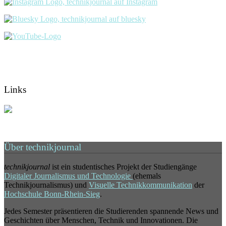
Links
Über technikjournal
technikjournal
ist ein studentisches Projekt der Studiengänge
Digitaler Journalismus und Technologie
(ehemals
Technikjournalismus) und
Visuelle Technikkommunikation
der
Hochschule Bonn-Rhein-Sieg
.
Jedes Semester präsentieren die Studierenden spannende News und
Geschichten über Menschen, Technik und Innovationen. Die