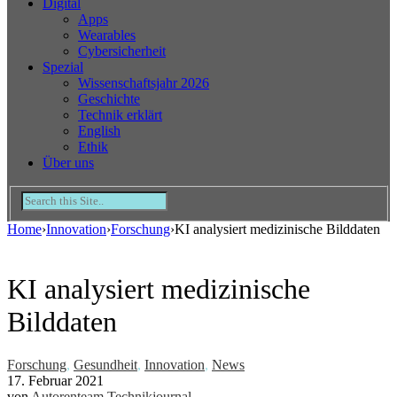
Digital
Apps
Wearables
Cybersicherheit
Spezial
Wissenschaftsjahr 2026
Geschichte
Technik erklärt
English
Ethik
Über uns
Home
›
Innovation
›
Forschung
›
KI analysiert medizinische Bilddaten
KI analysiert medizinische
Bilddaten
Forschung
,
Gesundheit
,
Innovation
,
News
17. Februar 2021
von
Autorenteam Technikjournal