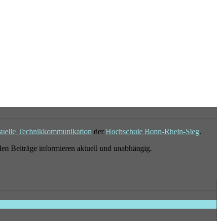
suelle Technikkommunikation
der
Hochschule Bonn-Rhein-Sieg
.
en Beiträge informieren aktuell und unabhängig.