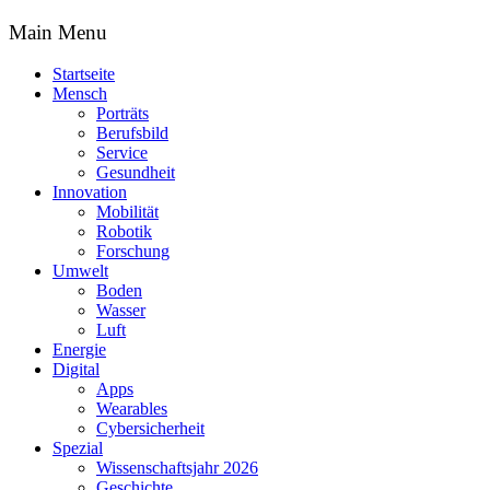
Main Menu
Startseite
Mensch
Porträts
Berufsbild
Service
Gesundheit
Innovation
Mobilität
Robotik
Forschung
Umwelt
Boden
Wasser
Luft
Energie
Digital
Apps
Wearables
Cybersicherheit
Spezial
Wissenschaftsjahr 2026
Geschichte