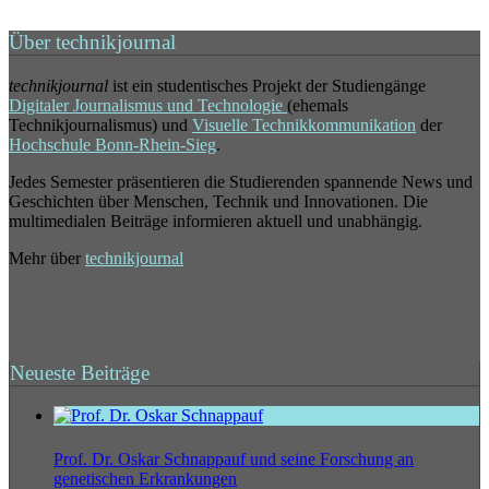
Über technikjournal
technikjournal
ist ein studentisches Projekt der Studiengänge
Digitaler Journalismus und Technologie
(ehemals
Technikjournalismus) und
Visuelle Technikkommunikation
der
Hochschule Bonn-Rhein-Sieg
.
Jedes Semester präsentieren die Studierenden spannende News und
Geschichten über Menschen, Technik und Innovationen. Die
multimedialen Beiträge informieren aktuell und unabhängig.
Mehr über
technikjournal
Neueste Beiträge
Prof. Dr. Oskar Schnappauf und seine Forschung an
genetischen Erkrankungen