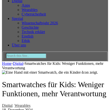
Digital
Apps
Wearables
Cybersicherheit
Spezial
Wissenschaftsjahr 2026
Geschichte
Technik erklärt
English
Ethik
Über uns
Home
›
Digital
›
Smartwatches für Kids: Weniger Funktionen, mehr
Verantwortung
Smartwatches für Kids: Weniger
Funktionen, mehr Verantwortung
Digital
,
Wearables
18. Dezember 2024