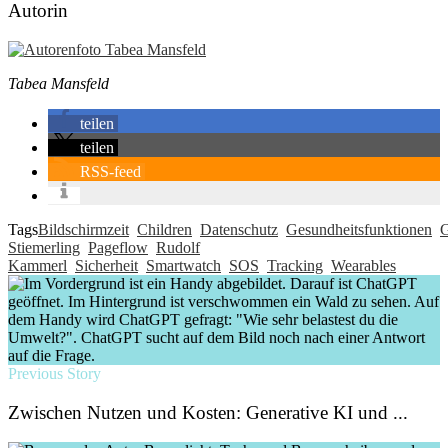
Autorin
Tabea Mansfeld
teilen
teilen
RSS-feed
Tags
Bildschirmzeit
Children
Datenschutz
Gesundheitsfunktionen
G
Stiemerling
Pageflow
Rudolf
Kammerl
Sicherheit
Smartwatch
SOS
Tracking
Wearables
Previous Story
Zwischen Nutzen und Kosten: Generative KI und ...