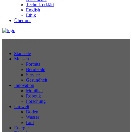
Technik erklärt
English
Ethik
Über uns
Technikjournal
Startseite
Mensch
Porträts
Berufsbild
Service
Gesundheit
Innovation
Mobilität
Robotik
Forschung
Umwelt
Boden
Wasser
Luft
Energie