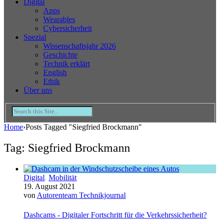
Digital
Apps
Wearables
Cybersicherheit
Spezial
Wissenschaftsjahr 2026
Geschichte
Technik erklärt
English
Ethik
Über uns
Home
›
Posts Tagged "Siegfried Brockmann"
Tag: Siegfried Brockmann
Digital
,
Mobilität
19. August 2021
von
Autorenteam Technikjournal
Dashcams - Digitaler Fortschritt für die Verkehrssicherheit?