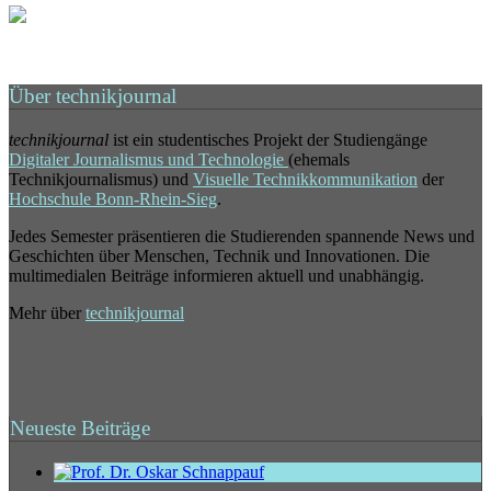
Über technikjournal
technikjournal
ist ein studentisches Projekt der Studiengänge
Digitaler Journalismus und Technologie
(ehemals
Technikjournalismus) und
Visuelle Technikkommunikation
der
Hochschule Bonn-Rhein-Sieg
.
Jedes Semester präsentieren die Studierenden spannende News und
Geschichten über Menschen, Technik und Innovationen. Die
multimedialen Beiträge informieren aktuell und unabhängig.
Mehr über
technikjournal
Neueste Beiträge