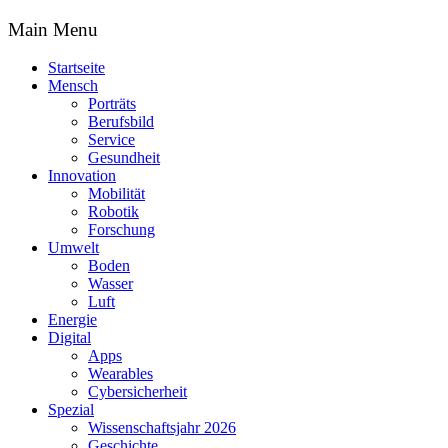
Main Menu
Startseite
Mensch
Porträts
Berufsbild
Service
Gesundheit
Innovation
Mobilität
Robotik
Forschung
Umwelt
Boden
Wasser
Luft
Energie
Digital
Apps
Wearables
Cybersicherheit
Spezial
Wissenschaftsjahr 2026
Geschichte