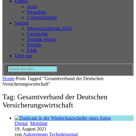
Digital
Apps
Wearables
Cybersicherheit
Spezial
Wissenschaftsjahr 2026
Geschichte
Technik erklärt
English
Ethik
Über uns
Home
›
Posts Tagged "Gesamtverband der Deutschen
Versicherungswirtschaft"
Tag: Gesamtverband der Deutschen
Versicherungswirtschaft
Digital
,
Mobilität
19. August 2021
von
Autorenteam Technikjournal