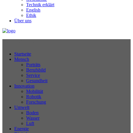
Technik erklärt
English
Ethik
Über uns
Technikjournal
Startseite
Mensch
Porträts
Berufsbild
Service
Gesundheit
Innovation
Mobilität
Robotik
Forschung
Umwelt
Boden
Wasser
Luft
Energie