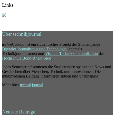
Links
Über technikjournal
technikjournal
ist ein studentisches Projekt der Studiengänge
Digitaler Journalismus und Technologie
(ehemals
Technikjournalismus) und
Visuelle Technikkommunikation
der
Hochschule Bonn-Rhein-Sieg
.
Jedes Semester präsentieren die Studierenden spannende News und
Geschichten über Menschen, Technik und Innovationen. Die
multimedialen Beiträge informieren aktuell und unabhängig.
Mehr über
technikjournal
Neueste Beiträge