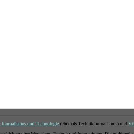
r Journalismus und Technologie
(ehemals Technikjournalismus) und
Vi
eschichten über Menschen, Technik und Innovationen. Die multimedial