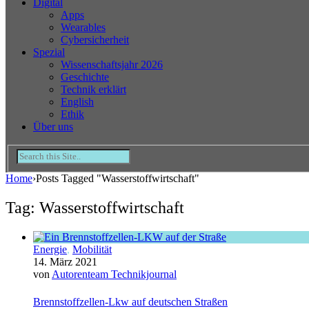
Digital
Apps
Wearables
Cybersicherheit
Spezial
Wissenschaftsjahr 2026
Geschichte
Technik erklärt
English
Ethik
Über uns
Home
›
Posts Tagged "Wasserstoffwirtschaft"
Tag: Wasserstoffwirtschaft
Energie
,
Mobilität
14. März 2021
von
Autorenteam Technikjournal
Brennstoffzellen-Lkw auf deutschen Straßen