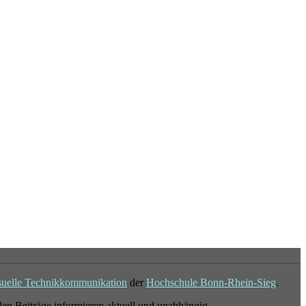
suelle Technikkommunikation
der
Hochschule Bonn-Rhein-Sieg
.
en Beiträge informieren aktuell und unabhängig.