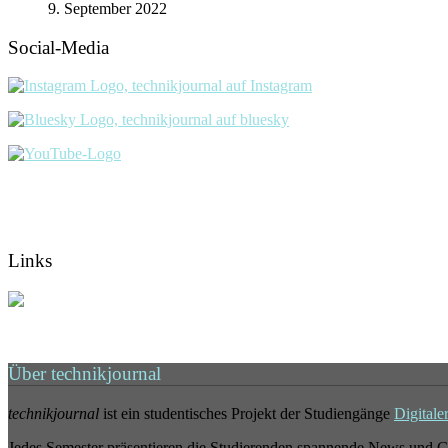
9. September 2022
Social-Media
Links
Über technikjournal
technikjournal
ist ein studentisches Projekt der Studiengänge
Digitale
Jedes Semester präsentieren die Studierenden spannende News und G