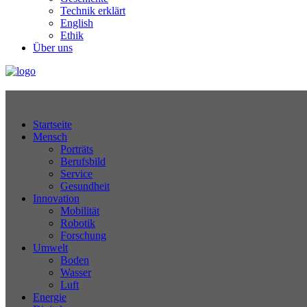
Technik erklärt
English
Ethik
Über uns
Technikjournal
Startseite
Mensch
Porträts
Berufsbild
Service
Gesundheit
Innovation
Mobilität
Robotik
Forschung
Umwelt
Boden
Wasser
Luft
Energie