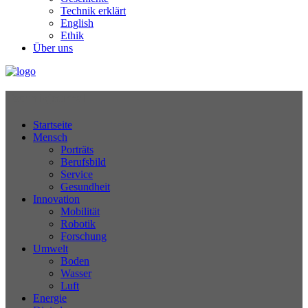
Technik erklärt
English
Ethik
Über uns
Technikjournal
Startseite
Mensch
Porträts
Berufsbild
Service
Gesundheit
Innovation
Mobilität
Robotik
Forschung
Umwelt
Boden
Wasser
Luft
Energie