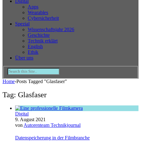
Digital
Apps
Wearables
Cybersicherheit
Spezial
Wissenschaftsjahr 2026
Geschichte
Technik erklärt
English
Ethik
Über uns
Home
›
Posts Tagged "Glasfaser"
Tag: Glasfaser
Digital
9. August 2021
von
Autorenteam Technikjournal
Datenspeicherung in der Filmbranche