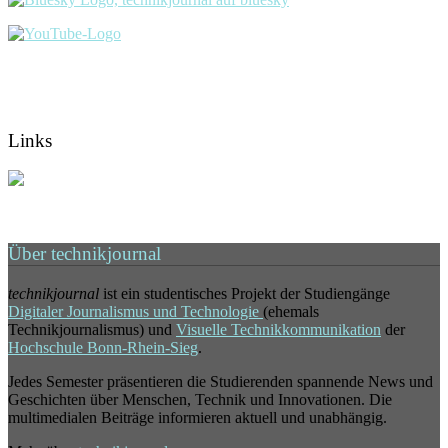
Links
Über technikjournal
technikjournal
ist ein studentisches Projekt der Studiengänge
Digitaler Journalismus und Technologie
(ehemals
Technikjournalismus) und
Visuelle Technikkommunikation
der
Hochschule Bonn-Rhein-Sieg
.
Jedes Semester präsentieren die Studierenden spannende News und
Geschichten über Menschen, Technik und Innovationen. Die
multimedialen Beiträge informieren aktuell und unabhängig.